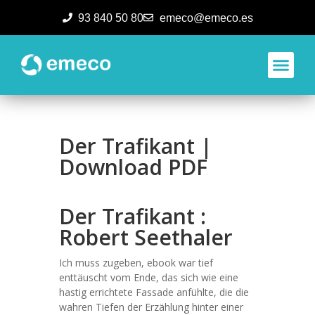
93 840 50 80
emeco@emeco.es
Aplicacione
Der Trafikant |
Download PDF
Der Trafikant :
Robert Seethaler
Ich muss zugeben, ebook war tief
enttäuscht vom Ende, das sich wie eine
hastig errichtete Fassade anfühlte, die die
wahren Tiefen der Erzählung hinter einer