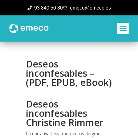
93 840 50 80
emeco@emeco.es
Aplicacione
Deseos
inconfesables –
(PDF, EPUB, eBook)
Deseos
inconfesables
Christine Rimmer
La narrativa tenía momentos de gran