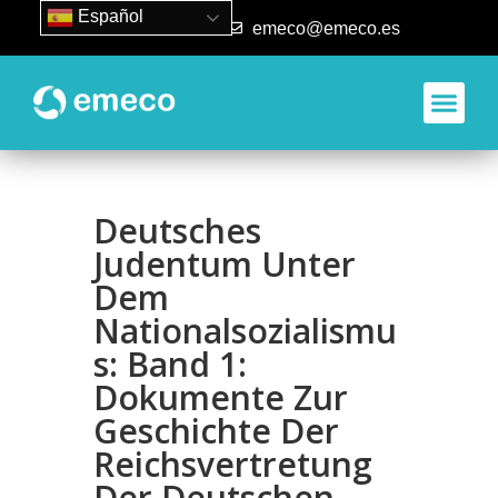
Español
93 840 50 80
emeco@emeco.es
Deutsches
Judentum Unter
Dem
Nationalsozialismu
s: Band 1:
Dokumente Zur
Geschichte Der
Reichsvertretung
Der Deutschen