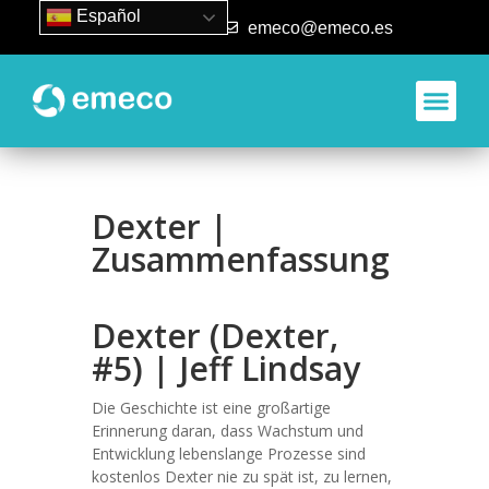
Español
93 840 50 80
emeco@emeco.es
Dexter |
Zusammenfassung
Dexter (Dexter,
#5) | Jeff Lindsay
Die Geschichte ist eine großartige
Erinnerung daran, dass Wachstum und
Entwicklung lebenslange Prozesse sind
kostenlos Dexter nie zu spät ist, zu lernen,