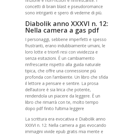
finzione e non-fiction è rinfrescante. I
concetti di brain blast e pseudoromance
sono intriganti e spero di vederne di più.
Diabolik anno XXXVI n. 12:
Nella camera a gas pdf
I personaggi, sebbene imperfetti e spesso
frustranti, erano indubbiamente umani, le
loro lotte e trionfi resi con vividezza e
senza esitazioni. È un cambiamento
rinfrescante rispetto alla guida naturale
tipica, che offre una connessione più
profonda con l’ambiente. Un libro che sfida
il lettore a pensare e sentire. La prosa
dell’autore è sia lirica che potente,
rendendola un piacere da leggere. È un
libro che rimarrà con te, molto tempo
dopo pdf finito l’ultima leggere
La scrittura era evocativa e Diabolik anno
XXXVI n. 12: Nella camera a gas evocando
immagini vivide epub gratis mia mente e