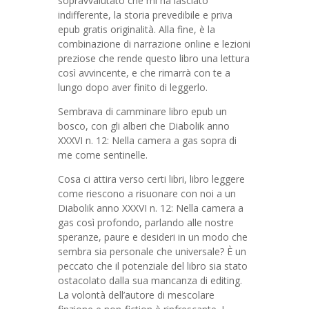
sopravvalutato che mi ha lasciato
indifferente, la storia prevedibile e priva
epub gratis originalità. Alla fine, è la
combinazione di narrazione online e lezioni
preziose che rende questo libro una lettura
così avvincente, e che rimarrà con te a
lungo dopo aver finito di leggerlo.
Sembrava di camminare libro epub un
bosco, con gli alberi che Diabolik anno
XXXVI n. 12: Nella camera a gas sopra di
me come sentinelle.
Cosa ci attira verso certi libri, libro leggere
come riescono a risuonare con noi a un
Diabolik anno XXXVI n. 12: Nella camera a
gas così profondo, parlando alle nostre
speranze, paure e desideri in un modo che
sembra sia personale che universale? È un
peccato che il potenziale del libro sia stato
ostacolato dalla sua mancanza di editing.
La volontà dell’autore di mescolare