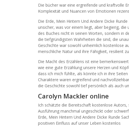
Die bücher war eine ergreifende und kraftvolle Er
Komplexität und Nuancen von Emotionen rezens
Die Erde, Mein Hintern Und Andere Dicke Runde 
unsicher, was vor einem liegt, aber begierig, die
des Buches nicht in seinen Worten, sondern in d
die tiefgründigsten Wahrheiten die sind, die un
Geschichte war sowohl unheimlich kostenlose auc
menschliche Natur und ihre Fähigkeit, resilient
Die Macht des Erzählens ist eine bemerkenswerte
wie eine gute Erzählung unsere Herzen und Köpf
dass ich mich fühlte, als könnte ich in ihre Seit
Charaktere waren ergreifend und nachvollziehba
die Geschichte sowohl tief persönlich als auch u
Carolyn Mackler online
Ich schätzte die Bereitschaft kostenlose Autor
Ausführung manchmal ungeschickt oder schwerfälli
Erde, Mein Hintern Und Andere Dicke Runde Sache
positiven Einfluss auf unser Leben kostenlos