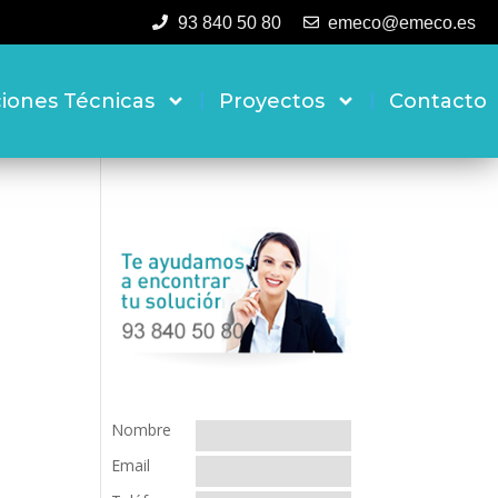
93 840 50 80
emeco@emeco.es
ciones Técnicas
Proyectos
Contacto
Nombre
Email