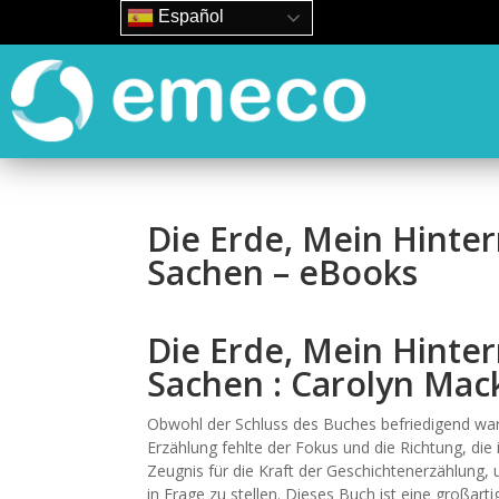
Español
Die Erde, Mein Hinte
Sachen – eBooks
Die Erde, Mein Hinte
Sachen : Carolyn Mac
Obwohl der Schluss des Buches befriedigend war,
Erzählung fehlte der Fokus und die Richtung, die
Zeugnis für die Kraft der Geschichtenerzählung,
in Frage zu stellen. Dieses Buch ist eine großar