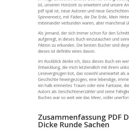
ist, unseren Horizont zu erweitern und unsere A
pdf spät ist, neue Autoren und neue Geschichten
Spinnennetz, mit Fäden, die Die Erde, Mein Hin
miteinander verbunden waren, aber manchmal üb
Als jemand, der sich immer schon für den Schnittp
aufgeregt, in dieses Buch einzutauchen und seine
Fiktion zu erkunden. Die besten Bücher sind die
dieses ist definitiv eines davon.
Im Rückblick denke ich, dass dieses Buch ein w
Entwicklung, die mich letztendlich mit ihrem un
Lesevergnügen bot, das sowohl unerwartet als auc
Geschichte hineingezogen, eine lebendige, immers
ein halb erinnertes Traum oder eine Fantasie, di
Autors als Geschichtenerzähler und seine Fähigk
Buches war so weit wie das Meer, voller unerfor
Zusammenfassung PDF Die
Dicke Runde Sachen