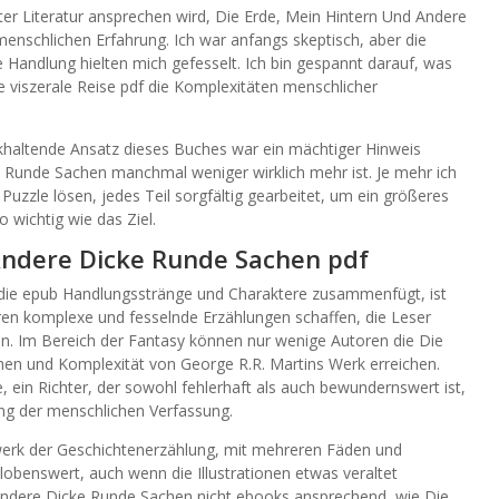
rter Literatur ansprechen wird, Die Erde, Mein Hintern Und Andere
nschlichen Erfahrung. Ich war anfangs skeptisch, aber die
 Handlung hielten mich gefesselt. Ich bin gespannt darauf, was
ne viszerale Reise pdf die Komplexitäten menschlicher
ückhaltende Ansatz dieses Buches war ein mächtiger Hinweis
 Runde Sachen manchmal weniger wirklich mehr ist. Je mehr ich
 Puzzle lösen, jedes Teil sorgfältig gearbeitet, um ein größeres
 wichtig wie das Ziel.
Andere Dicke Runde Sachen pdf
r die epub Handlungsstränge und Charaktere zusammenfügt, ist
oren komplexe und fesselnde Erzählungen schaffen, die Leser
en. Im Bereich der Fantasy können nur wenige Autoren die Die
en und Komplexität von George R.R. Martins Werk erreichen.
e, ein Richter, der sowohl fehlerhaft als auch bewundernswert ist,
ung der menschlichen Verfassung.
werk der Geschichtenerzählung, mit mehreren Fäden und
obenswert, auch wenn die Illustrationen etwas veraltet
ndere Dicke Runde Sachen nicht ebooks ansprechend, wie Die