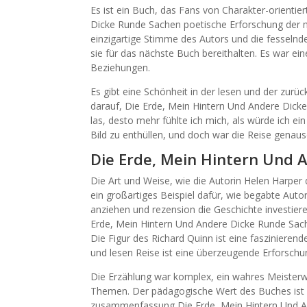
Es ist ein Buch, das Fans von Charakter-orientie
Dicke Runde Sachen poetische Erforschung der me
einzigartige Stimme des Autors und die fesselnde
sie für das nächste Buch bereithalten. Es war ei
Beziehungen.
Es gibt eine Schönheit in der lesen und der zur
darauf, Die Erde, Mein Hintern Und Andere Dicke
las, desto mehr fühlte ich mich, als würde ich ein
Bild zu enthüllen, und doch war die Reise genauso
Die Erde, Mein Hintern Und 
Die Art und Weise, wie die Autorin Helen Harpe
ein großartiges Beispiel dafür, wie begabte Aut
anziehen und rezension die Geschichte investier
Erde, Mein Hintern Und Andere Dicke Runde Sach
Die Figur des Richard Quinn ist eine faszinierend
und lesen Reise ist eine überzeugende Erforsch
Die Erzählung war komplex, ein wahres Meister
Themen. Der pädagogische Wert des Buches ist l
zusammenfassung Die Erde, Mein Hintern Und A