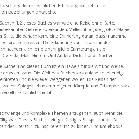
forschung der menschlichen Erfahrung, die tief in die
ion Beziehungen eintauchte.
Sachen fb2 dieses Buches war wie eine Reise ohne Karte,
 unbekannten Gebiete zu erkunden. Vielleicht lag die größte Magie
er Stille, die danach kam, eine Erinnerung daran, dass manchmal
ausgesprochen bleiben. Die Erkundung von Trauma in der
h nachdenklich, eine eindringliche Erinnerung an die
 zu Die Erde, Mein Hintern Und Andere Dicke Runde Sachen
 Sache, und dieses Buch ist ein Beweis für die Art und Weise,
e erfassen kann. Die Welt des Buches kostenlose so lebendig,
en eintreten und nie wieder weggehen wollen. Die Reisen der
r, wie ein Spiegelbild unserer eigenen Kämpfe und Triumphe, was
niversell menschlich macht.
s, schwierige und komplexe Themen anzugehen, auch wenn die
g war. Dieses Buch ist ein großartiges Beispiel für die Die
n der Literatur, zu inspirieren und zu bilden, und um ebooks