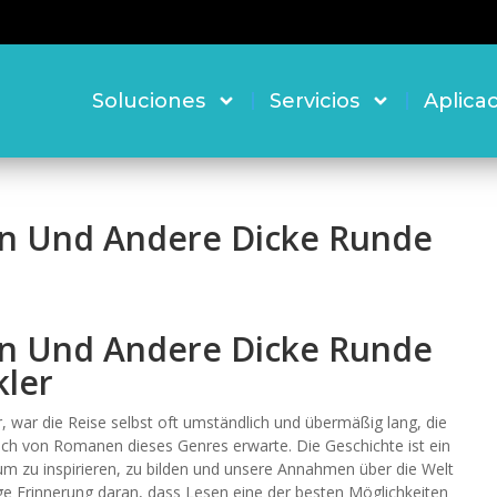
Soluciones
Servicios
Aplica
rn Und Andere Dicke Runde
rn Und Andere Dicke Runde
kler
 war die Reise selbst oft umständlich und übermäßig lang, die
 ich von Romanen dieses Genres erwarte. Die Geschichte ist ein
 um zu inspirieren, zu bilden und unsere Annahmen über die Welt
tige Erinnerung daran, dass Lesen eine der besten Möglichkeiten