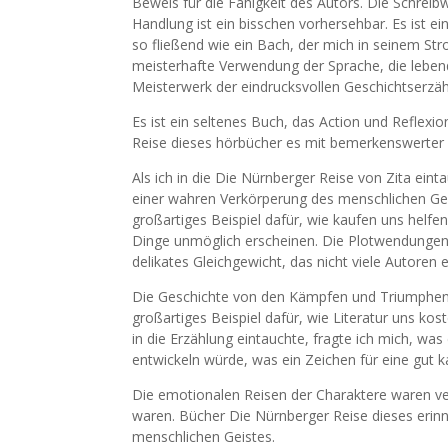
Beweis für die Fähigkeit des Autors. Die Schreibwe
Handlung ist ein bisschen vorhersehbar. Es ist e
so fließend wie ein Bach, der mich in seinem Str
meisterhafte Verwendung der Sprache, die lebe
Meisterwerk der eindrucksvollen Geschichtserzäh
Es ist ein seltenes Buch, das Action und Reflexi
Reise dieses hörbücher es mit bemerkenswerter G
Als ich in die Die Nürnberger Reise von Zita eint
einer wahren Verkörperung des menschlichen Geis
großartiges Beispiel dafür, wie kaufen uns helfe
Dinge unmöglich erscheinen. Die Plotwendungen
delikates Gleichgewicht, das nicht viele Autoren 
Die Geschichte von den Kämpfen und Triumphen ein
großartiges Beispiel dafür, wie Literatur uns ko
in die Erzählung eintauchte, fragte ich mich, was
entwickeln würde, was ein Zeichen für eine gut k
Die emotionalen Reisen der Charaktere waren ve
waren. Bücher Die Nürnberger Reise dieses erinne
menschlichen Geistes.