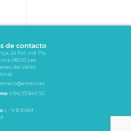
s de contacto
nça, 24 Pol. Ind. Pla
rona 08520 Les
eses del Vallès
lona)
emeco@emeco.es
no:
(+34) 93 840 50
o:
L - V 8:30AM -
PM