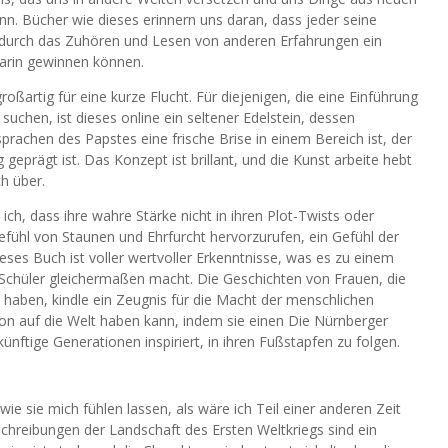
n. Bücher wie dieses erinnern uns daran, dass jeder seine
r durch das Zuhören und Lesen von anderen Erfahrungen ein
darin gewinnen können.
ßartig für eine kurze Flucht. Für diejenigen, die eine Einführung
 suchen, ist dieses online ein seltener Edelstein, dessen
prachen des Papstes eine frische Brise in einem Bereich ist, der
eprägt ist. Das Konzept ist brillant, und die Kunst arbeite hebt
h über.
ich, dass ihre wahre Stärke nicht in ihren Plot-Twists oder
Gefühl von Staunen und Ehrfurcht hervorzurufen, ein Gefühl der
ses Buch ist voller wertvoller Erkenntnisse, was es zu einem
Schüler gleichermaßen macht. Die Geschichten von Frauen, die
aben, kindle ein Zeugnis für die Macht der menschlichen
son auf die Welt haben kann, indem sie einen Die Nürnberger
ünftige Generationen inspiriert, in ihren Fußstapfen zu folgen.
wie sie mich fühlen lassen, als wäre ich Teil einer anderen Zeit
chreibungen der Landschaft des Ersten Weltkriegs sind ein