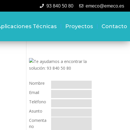
93 840 50 80
emeco@emeco.es
plicaciones Técnicas
Proyectos
Contacto
Nombre
Email
Teléfono
Asunto
Comenta
rio