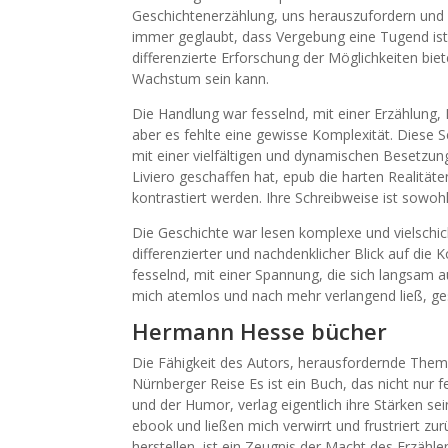
Geschichtenerzählung, uns herauszufordern und z
immer geglaubt, dass Vergebung eine Tugend ist,
differenzierte Erforschung der Möglichkeiten bie
Wachstum sein kann.
Die Handlung war fesselnd, mit einer Erzählung, 
aber es fehlte eine gewisse Komplexität. Diese S
mit einer vielfältigen und dynamischen Besetzung
Liviero geschaffen hat, epub die harten Realit
kontrastiert werden. Ihre Schreibweise ist sowoh
Die Geschichte war lesen komplexe und vielschi
differenzierter und nachdenklicher Blick auf di
fesselnd, mit einer Spannung, die sich langsam 
mich atemlos und nach mehr verlangend ließ, ge
Hermann Hesse bücher
Die Fähigkeit des Autors, herausfordernde Them
Nürnberger Reise Es ist ein Buch, das nicht nur 
und der Humor, verlag eigentlich ihre Stärken sein
ebook und ließen mich verwirrt und frustriert zu
herstellen, ist ein Zeugnis der Macht des Erzäh