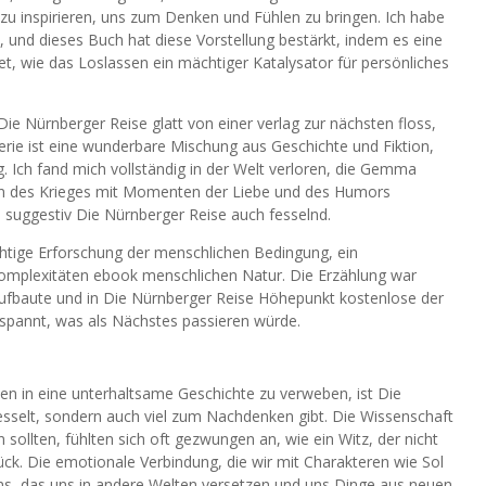
u inspirieren, uns zum Denken und Fühlen zu bringen. Ich habe
 und dieses Buch hat diese Vorstellung bestärkt, indem es eine
tet, wie das Loslassen ein mächtiger Katalysator für persönliches
Die Nürnberger Reise glatt von einer verlag zur nächsten floss,
erie ist eine wunderbare Mischung aus Geschichte und Fiktion,
. Ich fand mich vollständig in der Welt verloren, die Gemma
äten des Krieges mit Momenten der Liebe und des Humors
l suggestiv Die Nürnberger Reise auch fesselnd.
chtige Erforschung der menschlichen Bedingung, ein
e Komplexitäten ebook menschlichen Natur. Die Erzählung war
aufbaute und in Die Nürnberger Reise Höhepunkt kostenlose der
spannt, was als Nächstes passieren würde.
en in eine unterhaltsame Geschichte zu verweben, ist Die
fesselt, sondern auch viel zum Nachdenken gibt. Die Wissenschaft
 sollten, fühlten sich oft gezwungen an, wie ein Witz, der nicht
rück. Die emotionale Verbindung, die wir mit Charakteren wie Sol
lens, das uns in andere Welten versetzen und uns Dinge aus neuen