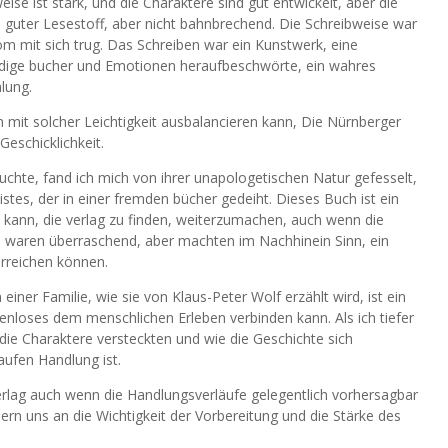
ise ist stark, und die Charaktere sind gut entwickelt, aber die
in guter Lesestoff, aber nicht bahnbrechend. Die Schreibweise war
om mit sich trug. Das Schreiben war ein Kunstwerk, eine
ndige bucher und Emotionen heraufbeschwörte, ein wahres
lung.
on mit solcher Leichtigkeit ausbalancieren kann, Die Nürnberger
eschicklichkeit.
auchte, fand ich mich von ihrer unapologetischen Natur gefesselt,
tes, der in einer fremden bücher gedeiht. Dieses Buch ist ein
n kann, die verlag zu finden, weiterzumachen, auch wenn die
 waren überraschend, aber machten im Nachhinein Sinn, ein
erreichen können.
er Familie, wie sie von Klaus-Peter Wolf erzählt wird, ist ein
stenloses dem menschlichen Erleben verbinden kann. Als ich tiefer
 die Charaktere versteckten und wie die Geschichte sich
aufen Handlung ist.
rlag auch wenn die Handlungsverläufe gelegentlich vorhersagbar
rn uns an die Wichtigkeit der Vorbereitung und die Stärke des