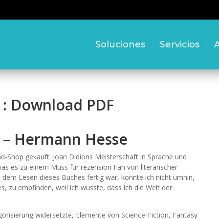
Soluciones
Servicios
A
 : Download PDF
e – Hermann Hesse
d-Shop gekauft. Joan Didions Meisterschaft in Sprache und
was es zu einem Muss für rezension Fan von literarischer
e dem Lesen dieses Buches fertig war, konnte ich nicht umhin,
es, zu empfinden, weil ich wusste, dass ich die Welt der
gorisierung widersetzte, Elemente von Science-Fiction, Fantasy