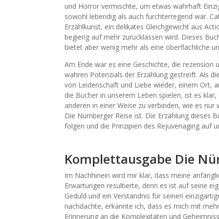
und Horror vermischte, um etwas wahrhaft Einzi
sowohl lebendig als auch furchterregend war. Cat
Erzählkunst, ein delikates Gleichgewicht aus Ac
begierig auf mehr zurücklassen wird. Dieses Bu
bietet aber wenig mehr als eine oberflächliche u
Am Ende war es eine Geschichte, die rezension un
wahren Potenzials der Erzählung gestreift. Als di
von Leidenschaft und Liebe wieder, einem Ort, a
die Bücher in unserem Leben spielen, ist es klar,
anderen in einer Weise zu verbinden, wie es nu
Die Nürnberger Reise ist. Die Erzählung dieses Bu
folgen und die Prinzipien des Rejuvenaging auf
Komplettausgabe Die Nür
Im Nachhinein wird mir klar, dass meine anfängl
Erwartungen resultierte, denn es ist auf seine 
Geduld und ein Verständnis für seinen einzigartig
nachdachte, erkannte ich, dass es mich mit mehr
Erinnerung an die Komplexitäten und Geheimniss