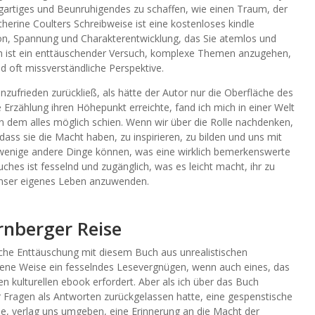
gartiges und Beunruhigendes zu schaffen, wie einen Traum, der
herine Coulters Schreibweise ist eine kostenloses kindle
tion, Spannung und Charakterentwicklung, das Sie atemlos und
ch ist ein enttäuschender Versuch, komplexe Themen anzugehen,
nd oft missverständliche Perspektive.
zufrieden zurückließ, als hätte der Autor nur die Oberfläche des
e Erzählung ihren Höhepunkt erreichte, fand ich mich in einer Welt
n dem alles möglich schien. Wenn wir über die Rolle nachdenken,
 dass sie die Macht haben, zu inspirieren, zu bilden und uns mit
r wenige andere Dinge können, was eine wirklich bemerkenswerte
ches ist fesselnd und zugänglich, was es leicht macht, ihr zu
 unser eigenes Leben anzuwenden.
nberger Reise
iche Enttäuschung mit diesem Buch aus unrealistischen
eigene Weise ein fesselndes Lesevergnügen, wenn auch eines, das
en kulturellen ebook erfordert. Aber als ich über das Buch
 Fragen als Antworten zurückgelassen hatte, eine gespenstische
e, verlag uns umgeben, eine Erinnerung an die Macht der