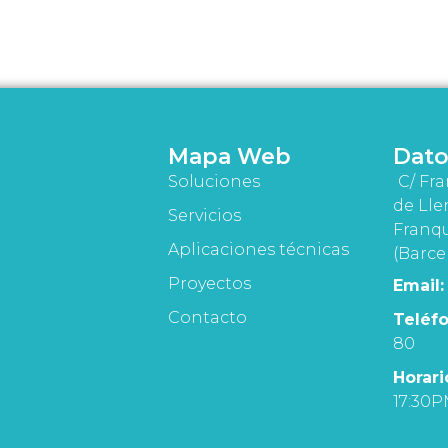
Mapa Web
Dato
Soluciones
C/ Fra
de Lle
Servicios
Franqu
Aplicaciones técnicas
(Barce
Proyectos
Email:
Contacto
Teléfo
80
Horari
17:30