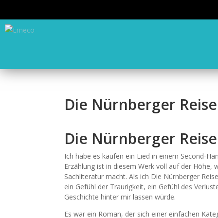
Die Nürnberger Reise
Die Nürnberger Reis
Ich habe es kaufen ein Lied in einem Second-Han
Erzählung ist in diesem Werk voll auf der Höhe, 
Sachliteratur macht. Als ich Die Nürnberger Reis
ein Gefühl der Traurigkeit, ein Gefühl des Verlust
Geschichte hinter mir lassen würde.
Es war ein Roman, der sich einer einfachen Kate