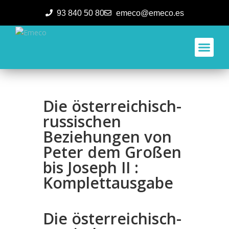
93 840 50 80
emeco@emeco.es
Aplicacione
Die österreichisch-
russischen
Beziehungen von
Peter dem Großen
bis Joseph II :
Komplettausgabe
Die österreichisch-