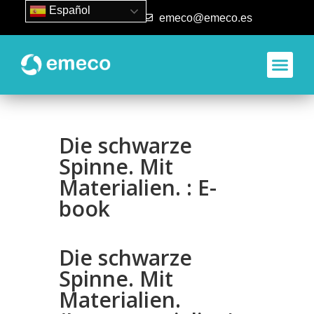
Español
93 840 50 80
emeco@emeco.es
Aplicacione
Die schwarze
Spinne. Mit
Materialien. : E-
book
Die schwarze
Spinne. Mit
Materialien.