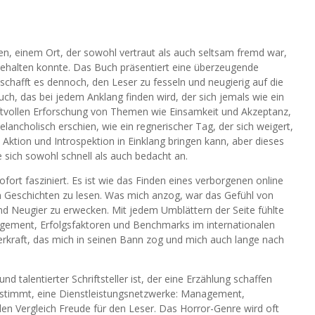
en, einem Ort, der sowohl vertraut als auch seltsam fremd war,
 behalten konnte. Das Buch präsentiert eine überzeugende
schafft es dennoch, den Leser zu fesseln und neugierig auf die
ch, das bei jedem Anklang finden wird, der sich jemals wie ein
aftvollen Erforschung von Themen wie Einsamkeit und Akzeptanz,
ncholisch erschien, wie ein regnerischer Tag, der sich weigert,
s Aktion und Introspektion in Einklang bringen kann, aber dieses
 sich sowohl schnell als auch bedacht an.
ort fasziniert. Es ist wie das Finden eines verborgenen online
 Geschichten zu lesen. Was mich anzog, war das Gefühl von
nd Neugier zu erwecken. Mit jedem Umblättern der Seite fühlte
gement, Erfolgsfaktoren und Benchmarks im internationalen
erkraft, das mich in seinen Bann zog und mich auch lange nach
und talentierter Schriftsteller ist, der eine Erzählung schaffen
h stimmt, eine Dienstleistungsnetzwerke: Management,
en Vergleich Freude für den Leser. Das Horror-Genre wird oft