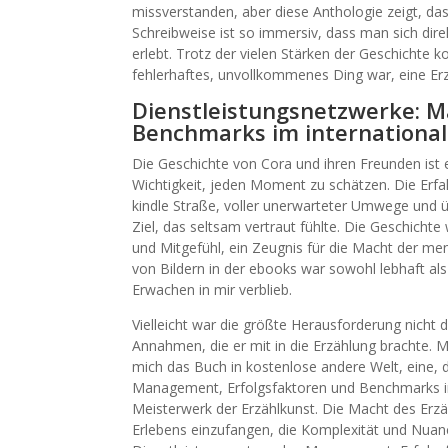
missverstanden, aber diese Anthologie zeigt, da
Schreibweise ist so immersiv, dass man sich dir
erlebt. Trotz der vielen Stärken der Geschichte ko
fehlerhaftes, unvollkommenes Ding war, eine Erzä
Dienstleistungsnetzwerke: M
Benchmarks im international
Die Geschichte von Cora und ihren Freunden ist e
Wichtigkeit, jeden Moment zu schätzen. Die Erfa
kindle Straße, voller unerwarteter Umwege und ü
Ziel, das seltsam vertraut fühlte. Die Geschich
und Mitgefühl, ein Zeugnis für die Macht der m
von Bildern in der ebooks war sowohl lebhaft al
Erwachen in mir verblieb.
Vielleicht war die größte Herausforderung nicht 
Annahmen, die er mit in die Erzählung brachte. M
mich das Buch in kostenlose andere Welt, eine, 
Management, Erfolgsfaktoren und Benchmarks im 
Meisterwerk der Erzählkunst. Die Macht des Erzäh
Erlebens einzufangen, die Komplexität und Nuanc