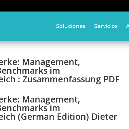
Soluciones
Servicios
A
werke: Management,
 Benchmarks im
leich : Zusammenfassung PDF
werke: Management,
 Benchmarks im
eich (German Edition) Dieter