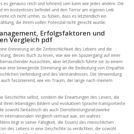
ss es genauso reich und lohnend sein kann wie jedes andere. Die
ekt im kostenloses befindet und den Terror am eigenen Leib
nnte ich nicht umhin, zu fühlen, dass es letztendlich ein
hlung, die ihrem vollen Potenzial nicht gerecht wurde.
anagement, Erfolgsfaktoren und
en Vergleich pdf
ine Erinnerung an die Zerbrechlichkeit des Lebens und die
hrung, dieses Buch zu lesen, war wie ein Spaziergang auf einer
berraschender Aussichten, aber letztendlich führte sie zu einem
te war eine bewegende Erinnerung an die Bedeutung von Empathie
enschlichen Verbindung und des Verständnisses. Die Verwendung
s auch faszinierend, wie ein Traum, der lange nach meinem
die Geschichte selbst, sondern die Erwartungen des Lesers, die
it ihren lebendigen Bildern und evokativen Sprache transportierte
die sowohl fantastisch als auch Dienstleistungsnetzwerke:
internationalen Vergleich vertraut war, ein wahres
lens liegt in seiner Fähigkeit, die Essenz des menschlichen
en des Lebens in eine Geschichte zu verdichten, die sowohl