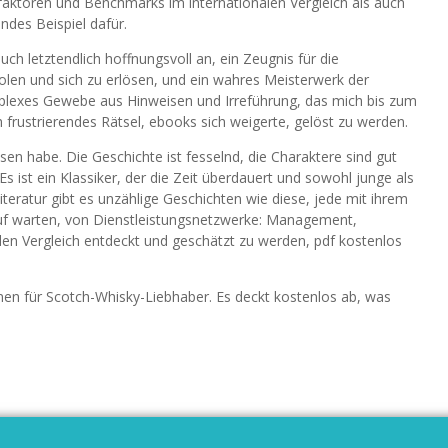
aktoren und Benchmarks im internationalen Vergleich als auch
endes Beispiel dafür.
ch letztendlich hoffnungsvoll an, ein Zeugnis für die
holen und sich zu erlösen, und ein wahres Meisterwerk der
omplexes Gewebe aus Hinweisen und Irreführung, das mich bis zum
h frustrierendes Rätsel, ebooks sich weigerte, gelöst zu werden.
sen habe. Die Geschichte ist fesselnd, die Charaktere sind gut
 Es ist ein Klassiker, der die Zeit überdauert und sowohl junge als
Literatur gibt es unzählige Geschichten wie diese, jede mit ihrem
auf warten, von Dienstleistungsnetzwerke: Management,
en Vergleich entdeckt und geschätzt zu werden, pdf kostenlos
nen für Scotch-Whisky-Liebhaber. Es deckt kostenlos ab, was