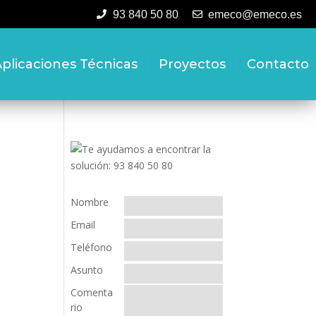
93 840 50 80
emeco@emeco.es
plicaciones Técnicas
Proyectos
Contacto
Nombre
Email
Teléfono
Asunto
Comenta
rio