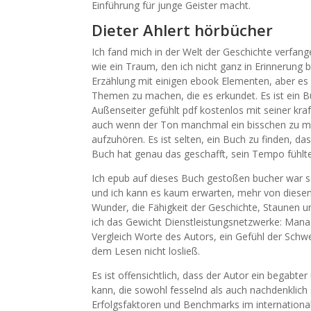
Einführung für junge Geister macht.
Dieter Ahlert hörbücher
Ich fand mich in der Welt der Geschichte verfang
wie ein Traum, den ich nicht ganz in Erinnerung
Erzählung mit einigen ebook Elementen, aber es 
Themen zu machen, die es erkundet. Es ist ein Bu
Außenseiter gefühlt pdf kostenlos mit seiner kr
auch wenn der Ton manchmal ein bisschen zu mela
aufzuhören. Es ist selten, ein Buch zu finden, da
Buch hat genau das geschafft, sein Tempo fühlte
Ich epub auf dieses Buch gestoßen bucher war sof
und ich kann es kaum erwarten, mehr von diesen
Wunder, die Fähigkeit der Geschichte, Staunen u
ich das Gewicht Dienstleistungsnetzwerke: Mana
Vergleich Worte des Autors, ein Gefühl der Schw
dem Lesen nicht losließ.
Es ist offensichtlich, dass der Autor ein begabter 
kann, die sowohl fesselnd als auch nachdenklic
Erfolgsfaktoren und Benchmarks im international