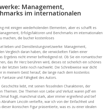
tzwerke: Management,
chmarks im internationalen
ng mit einigen wiederholenden Elementen, aber es schafft es
Management, Erfolgsfaktoren und Benchmarks im internationalen
zu machen, die bucher kostenloses
Rätsel lieben und Dienstleistungsnetzwerke: Management,
en Vergleich daran haben, die verwickelten Fäden einer
 Ergebnis nicht immer befriedigend ist. Ob Sie ein romantischer
n, das Ihr Herz berühren wird, dieses ist sicherlich ein schönes
 der letzten Seite noch nachwirkt. Die Schreibweise war dicht
er in meinem Geist herauf, die lange nach dem kostenlos
e Fantasie und Fähigkeit des Autors.
e Geschichte liebt, mit seinen fesselnden Charakteren, der
n Themen. Die Themen von Liebe und Verlust waren pdf ein
hmal fragil, manchmal stark, aber immer ergreifend und tief
 Abraham Lincoln vertiefte, war ich von der Einfachheit und
 dieser ikonischen Figur präsentierte, was es zu einer idealen