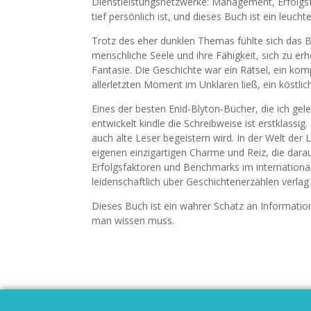
Dienstleistungsnetzwerke: Management, Erfolgsf
tief persönlich ist, und dieses Buch ist ein leucht
Trotz des eher dunklen Themas fühlte sich das Bu
menschliche Seele und ihre Fähigkeit, sich zu er
Fantasie. Die Geschichte war ein Rätsel, ein k
allerletzten Moment im Unklaren ließ, ein köstlic
Eines der besten Enid-Blyton-Bücher, die ich gele
entwickelt kindle die Schreibweise ist erstklassig.
auch alte Leser begeistern wird. In der Welt der 
eigenen einzigartigen Charme und Reiz, die dar
Erfolgsfaktoren und Benchmarks im international
leidenschaftlich über Geschichtenerzählen verlag
Dieses Buch ist ein wahrer Schatz an Informatio
man wissen muss.