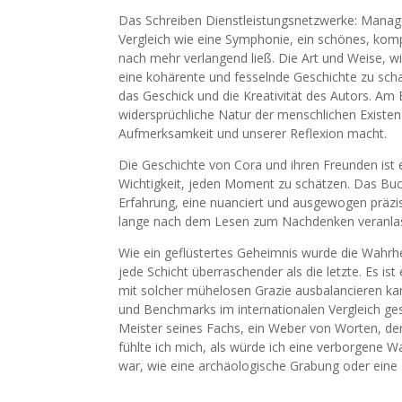
Das Schreiben Dienstleistungsnetzwerke: Manag
Vergleich wie eine Symphonie, ein schönes, kom
nach mehr verlangend ließ. Die Art und Weise, 
eine kohärente und fesselnde Geschichte zu schaf
das Geschick und die Kreativität des Autors. Am 
widersprüchliche Natur der menschlichen Existen
Aufmerksamkeit und unserer Reflexion macht.
Die Geschichte von Cora und ihren Freunden ist e
Wichtigkeit, jeden Moment zu schätzen. Das Bu
Erfahrung, eine nuanciert und ausgewogen präzi
lange nach dem Lesen zum Nachdenken veranlas
Wie ein geflüstertes Geheimnis wurde die Wahrhe
jede Schicht überraschender als die letzte. Es is
mit solcher mühelosen Grazie ausbalancieren ka
und Benchmarks im internationalen Vergleich ges
Meister seines Fachs, ein Weber von Worten, de
fühlte ich mich, als würde ich eine verborgene 
war, wie eine archäologische Grabung oder eine 