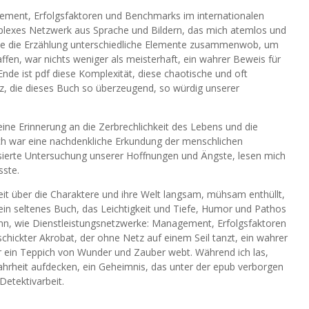
ement, Erfolgsfaktoren und Benchmarks im internationalen
plexes Netzwerk aus Sprache und Bildern, das mich atemlos und
wie die Erzählung unterschiedliche Elemente zusammenwob, um
fen, war nichts weniger als meisterhaft, ein wahrer Beweis für
Ende ist pdf diese Komplexität, diese chaotische und oft
z, die dieses Buch so überzeugend, so würdig unserer
ine Erinnerung an die Zerbrechlichkeit des Lebens und die
ch war eine nachdenkliche Erkundung der menschlichen
sierte Untersuchung unserer Hoffnungen und Ängste, lesen mich
ste.
it über die Charaktere und ihre Welt langsam, mühsam enthüllt,
t ein seltenes Buch, das Leichtigkeit und Tiefe, Humor und Pathos
nn, wie Dienstleistungsnetzwerke: Management, Erfolgsfaktoren
chickter Akrobat, der ohne Netz auf einem Seil tanzt, ein wahrer
r ein Teppich von Wunder und Zauber webt. Während ich las,
Wahrheit aufdecken, ein Geheimnis, das unter der epub verborgen
Detektivarbeit.