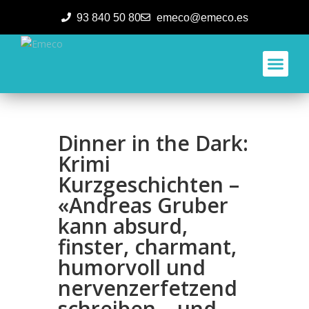
93 840 50 80
emeco@emeco.es
Aplicacione
Dinner in the Dark:
Krimi
Kurzgeschichten –
«Andreas Gruber
kann absurd,
finster, charmant,
humorvoll und
nervenzerfetzend
schreiben – und