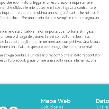
po che ebbi finito di leggere, un’esplorazione inquietante e
, che sfidava le mie ipotesi e mi costringeva a confrontare i
 inquietante eppure, in ultima analisi, gratificante che mi lasciò
esto libro offre una storia dolce e semplice che consegna un
.
e una manciata di sabbia—non importa quanto forte stringessi,
 un senso di vaga delusione. Se sei coinvolto nel business,
esa e la caduta degli imperi in un mercato competitivo. Una lettura
 tiene con il fiato sospeso e personaggi che sembrano reali.
a strega terribile è un classico racconto che è stato raccontato
to libro ebook gratis online una svolta unica alla narrazione.
Mapa Web
Dato
Soluciones
C/ Fra