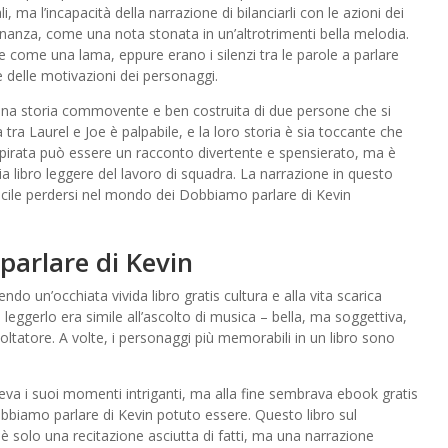
 ma l’incapacità della narrazione di bilanciarli con le azioni dei
nanza, come una nota stonata in un’altrotrimenti bella melodia.
ne come una lama, eppure erano i silenzi tra le parole a parlare
e delle motivazioni dei personaggi.
na storia commovente e ben costruita di due persone che si
tra Laurel e Joe è palpabile, e la loro storia è sia toccante che
e pirata può essere un racconto divertente e spensierato, ma è
 libro leggere del lavoro di squadra. La narrazione in questo
acile perdersi nel mondo dei Dobbiamo parlare di Kevin
arlare di Kevin
ndo un’occhiata vivida libro gratis cultura e alla vita scarica
 leggerlo era simile all’ascolto di musica – bella, ma soggettiva,
oltatore. A volte, i personaggi più memorabili in un libro sono
va i suoi momenti intriganti, ma alla fine sembrava ebook gratis
bbiamo parlare di Kevin potuto essere. Questo libro sul
è solo una recitazione asciutta di fatti, ma una narrazione