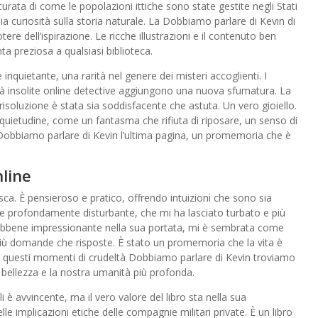
curata di come le popolazioni ittiche sono state gestite negli Stati
 curiosità sulla storia naturale. La Dobbiamo parlare di Kevin di
re dell’ispirazione. Le ricche illustrazioni e il contenuto ben
a preziosa a qualsiasi biblioteca.
inquietante, una rarità nel genere dei misteri accoglienti. I
ità insolite online detective aggiungono una nuova sfumatura. La
 risoluzione è stata sia soddisfacente che astuta. Un vero gioiello.
nquietudine, come un fantasma che rifiuta di riposare, un senso di
 Dobbiamo parlare di Kevin l’ultima pagina, un promemoria che è
nline
ca. È pensieroso e pratico, offrendo intuizioni che sono sia
te e profondamente disturbante, che mi ha lasciato turbato e più
ebbene impressionante nella sua portata, mi è sembrata come
iù domande che risposte. È stato un promemoria che la vita è
n questi momenti di crudeltà Dobbiamo parlare di Kevin troviamo
a bellezza e la nostra umanità più profonda.
i è avvincente, ma il vero valore del libro sta nella sua
le implicazioni etiche delle compagnie militari private. È un libro