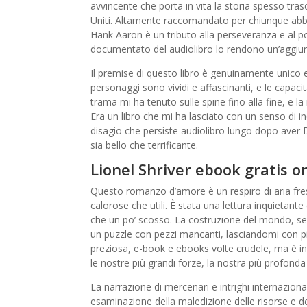
avvincente che porta in vita la storia spesso tras
Uniti. Altamente raccomandato per chiunque abbia
Hank Aaron è un tributo alla perseveranza e al pote
documentato del audiolibro lo rendono un’aggiunt
Il premise di questo libro è genuinamente unico e 
personaggi sono vividi e affascinanti, e le capac
trama mi ha tenuto sulle spine fino alla fine, e la
Era un libro che mi ha lasciato con un senso di i
disagio che persiste audiolibro lungo dopo aver
sia bello che terrificante.
Lionel Shriver ebook gratis o
Questo romanzo d’amore è un respiro di aria fres
calorose che utili. È stata una lettura inquietan
che un po’ scosso. La costruzione del mondo, s
un puzzle con pezzi mancanti, lasciandomi con p
preziosa, e-book e ebooks volte crudele, ma è i
le nostre più grandi forze, la nostra più profond
La narrazione di mercenari e intrighi internazional
esaminazione della maledizione delle risorse e del