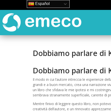
Español
Dobbiamo parlare di 
Dobbiamo parlare di K
Il modo in cui l’autore intreccia le esperienze della
grandi e a buon mercato, crea una narrazione vivi
un libro che sfidava le mie ipotesi e mi costringe
sembrava stranamente superficiale, carente di p
Mentre finivo di leggere questo libro, non potevo
creatività dell’autore, e un rinnovato apprezzamen