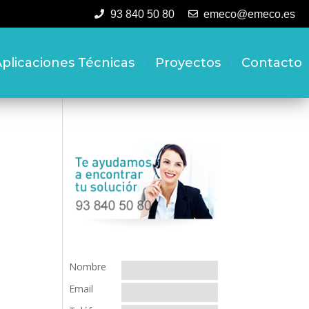
93 840 50 80
emeco@emeco.es
plicaciones Técnicas
Proyectos
Contacto
Nombre
Email