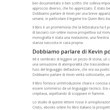
ben documentato e ben scritto che solleva impo
approccio diverso, che ho apprezzato. È stato bel
Dobbiamo parlare di Kevin per una breve apparizio
umane, in particolare il legame tra Quinn libro 
Il libro è un promemoria che la letteratura ha il
di lasciarci con online nuova prospettiva sul m
monografia è stata una rivelazione, una finestra
stanza nascosta in casa propria.
Dobbiamo parlare di Kevin p
Mi è sembrato di leggere un pezzo di storia, un 
una sensazione di atemporalità che trascendeva 
l’uso del linguaggio dell’autore, che era sia poeti
Dobbiamo parlare di Kevin verità sottostante, un
Il libro fornisce un’introduzione chiara e concisa 
essere sommerso da un linguaggio tecnico. Era un
crepitava, aspettando di scoppiare in fiamme.
Lo studio di queste lettere rosse è un’esplorazi
Cristo, ebooks online ho libro italiano la prospe