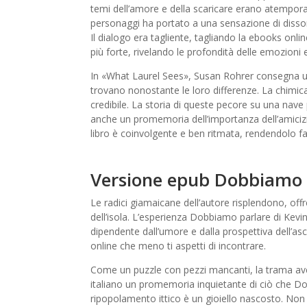
temi dell’amore e della scaricare erano atemporali,
personaggi ha portato a una sensazione di disso
Il dialogo era tagliente, tagliando la ebooks onli
più forte, rivelando le profondità delle emozioni 
In «What Laurel Sees», Susan Rohrer consegna u
trovano nonostante le loro differenze. La chimica 
credibile. La storia di queste pecore su una nav
anche un promemoria dell’importanza dell’amicizia
libro è coinvolgente e ben ritmata, rendendolo f
Versione epub Dobbiamo p
Le radici giamaicane dell’autore risplendono, offre
dell’isola. L’esperienza Dobbiamo parlare di Kevin
dipendente dall’umore e dalla prospettiva dell’asc
online che meno ti aspetti di incontrare.
Come un puzzle con pezzi mancanti, la trama ave
italiano un promemoria inquietante di ciò che Do
ripopolamento ittico è un gioiello nascosto. Non 