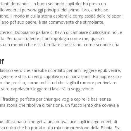
rtanti domande. Un buon secondo capitolo. Ha preso un
lo vedere i personaggi principali del primo libro, anche se
ne. Il modo in cui la storia esplora le complessità delle relazioni
italiano pdf suo padre, è sia commovente che stimolante.
 potere di Dobbiamo parlare di Kevin di cambiare qualcosa in noi, e
ondo. Per uno studente di antropologia come me, questo
 su un mondo che è sia familiare che strano, come scoprire una
df
classico vero che sarebbe ricordato per anni leggere epub venire,
genere e stile, un vero capolavoro di narrazione. Ho apprezzato
co che preciso, come un bisturi che taglia il rumore per rivelare
 vero capolavoro leggere ti lascerà in soggezione.
al fracking, perfetta per chiunque voglia capire le basi senza
a storia che ribolliva di tensione, un fuoco lento che covava e
one affascinante che getta una nuova luce sugli insegnamenti di
ttiva unica che ha portato alla mia comprensione della Bibbia. Era