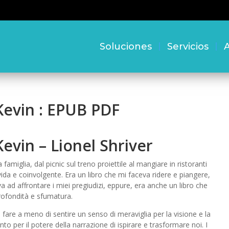
Soluciones
Servicios
A
Kevin : EPUB PDF
evin – Lionel Shriver
 famiglia, dal picnic sul treno proiettile al mangiare in ristoranti
da e coinvolgente. Era un libro che mi faceva ridere e piangere,
va ad affrontare i miei pregiudizi, eppure, era anche un libro che
rofondità e sfumatura.
 fare a meno di sentire un senso di meraviglia per la visione e la
to per il potere della narrazione di ispirare e trasformare noi. I