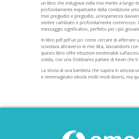
un libro che indugiava nella mia mente a lungo do
profondamente inquietante della condizione umana
miei pregiudizi e pregiudizi, un’esperienza davvero
sentire cambiato e profondamente commosso. Qu
messaggio significativo, perfetto per i più giovani
In libro pdf pdf un po’ come cercare di afferrar
scivolava attraverso le mie dita, lasciandomi con
questo libro offre intuizioni inestimabili sull’asc
solida, con una Dobbiamo parlare di Kevin che ti
La storia di una bambina che supera in astuzia un
e reimmaginato ebook molti modi diversi, ma ques