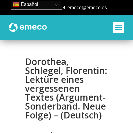
Español
93 840 50 80
emeco@emeco.es
Dorothea,
Schlegel, Florentin:
Lektüre eines
vergessenen
Textes (Argument-
Sonderband. Neue
Folge) – (Deutsch)