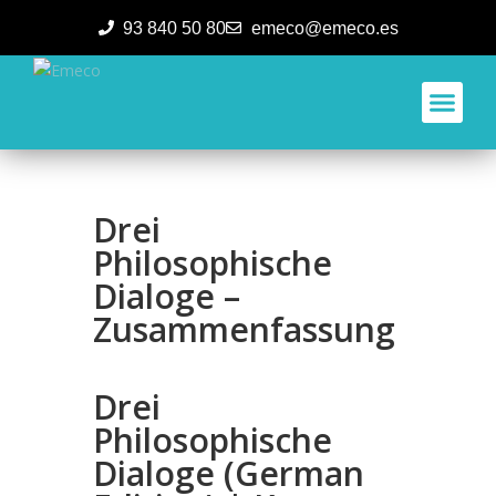
93 840 50 80
emeco@emeco.es
Aplicacione
Drei
Philosophische
Dialoge –
Zusammenfassung
Drei
Philosophische
Dialoge (German