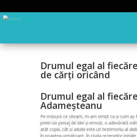
Drumul egal al fiecăre
de cărți oricând
Drumul egal al fiecărei
Adameșteanu
Pe măsură ce citeam, m-am simțit ca și cum aș fi 
printr-un peisaj de idei și emoții, o adevărată od
atât copiii, cât și adulții este un testimoniu al ab
în noaptea următoare, în ciuda rezervelor iniția