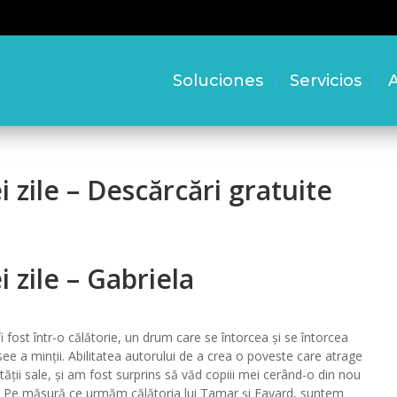
Soluciones
Servicios
A
i zile – Descărcări gratuite
 zile – Gabriela
fost într-o călătorie, un drum care se întorcea și se întorcea
isee a minții. Abilitatea autorului de a crea o poveste care atrage
ilității sale, și am fost surprins să văd copiii mei cerând-o din nou
le. Pe măsură ce urmăm călătoria lui Tamar și Fayard, suntem