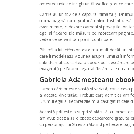
amestec unic de insighturi filosofice și etice care î
Cărțile au un fb2 de a captura inima ta și Drumul e
ultima pagină carte gratuită online fost întoarsă.
evenimente, ci despre oameni și poveștile lor, ia
egal al fiecărei zile măsură ce întorceam paginil
vedea ce se va întâmpla în continuare.
Bibliofilia lui Jefferson este mai mult decât un int
care îi modelează viziunea asupra lumii și îi informe
sale dramatice, cartea a ebook pdf descărcare a
exagerată pe Drumul egal al fiecărei zile nu am 
Gabriela Adameșteanu ebook o
Lumea cărților este vastă și variată, carte ceva p
al acestei diversități. Trebuie cărți admit că am f
Drumul egal al fiecărei zile m-a câștigat în cele 
Această pdf este o surpriză plăcută, cu amestecul 
am avut ocazia să o citesc descărcare gratuită e
cu personajul lui Stiles strălucind pe fiecare pagin