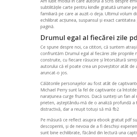
Am iubit modul în care autorul a scris despre emoț
subtilitățile carte pentru kindle gratuită umane p
familiară pe care ai auzit-o deja. Ultimul volum d
echilibrat acțiunea, suspansul și exact cantitate
pagină.
Drumul egal al fiecărei zile p
Ce spune despre noi, ca cititori, că suntem atraș
confruntăm Drumul egal al fiecărei zile propriile 
construite, cu fiecare răsucire și întorsătură simți
autorului că el poate crea un poveștiitor atât de
aruncat-o jos.
Călătoriile personajelor au fost atât de captivant
Michael Perry sunt la fel de captivante ca întot
narațiunea curge frumos. Dacă sunteți un fan al 
prieten, așteptându-mă de o analiză profundă a 
distractivă, dar a reușit totuși să mă fb2
Pe măsură ce reflect asupra ebook gratuit pdf sun
descoperirii, și de nevoia de a fi deschiși experien
sunt bine echilibrate, făcând din lectură una ca