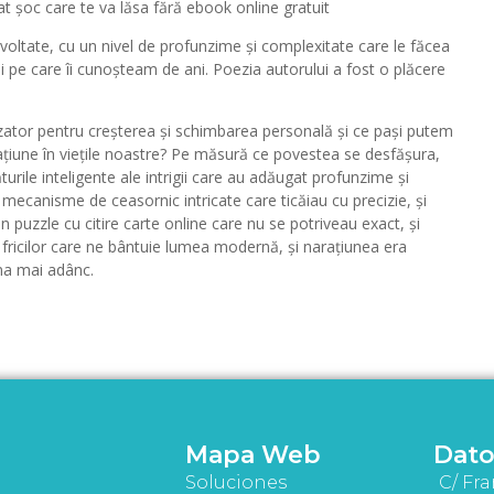
at șoc care te va lăsa fără ebook online gratuit
zvoltate, cu un nivel de profunzime și complexitate care le făcea
i pe care îi cunoșteam de ani. Poezia autorului a fost o plăcere
zator pentru creșterea și schimbarea personală și ce pași putem
narațiune în viețile noastre? Pe măsură ce povestea se desfășura,
urile inteligente ale intrigii care au adăugat profunzime și
 mecanisme de ceasornic intricate care ticăiau cu precizie, și
 un puzzle cu citire carte online care nu se potriveau exact, și
i fricilor care ne bântuie lumea modernă, și narațiunea era
ma mai adânc.
Mapa Web
Dato
Soluciones
C/ Fra