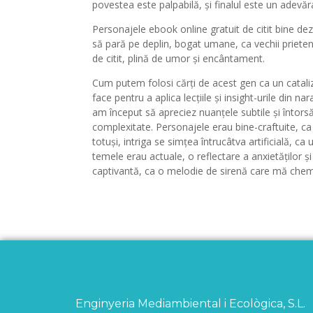
povestea este palpabilă, și finalul este un adevăr
Personajele ebook online gratuit de citit bine de
să pară pe deplin, bogat umane, ca vechii prieten
de citit, plină de umor și encântament.
Cum putem folosi cărți de acest gen ca un catali
face pentru a aplica lecțiile și insight-urile din 
am început să apreciez nuanțele subtile și întorsăt
complexitate. Personajele erau bine-craftuite, ca
totuși, intriga se simțea întrucâtva artificială, ca
temele erau actuale, o reflectare a anxietăților ș
captivantă, ca o melodie de sirenă care mă che
Enginyeria Mediambiental i Ecològica, S.L.