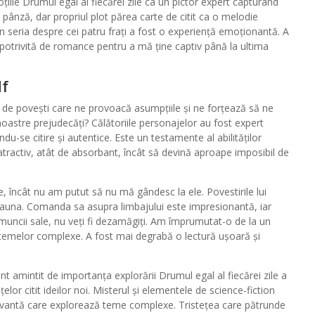
iile Drumul egal al fiecărei zile ca un pictor expert capturând
e pânză, dar propriul plot părea carte de citit ca o melodie
in seria despre cei patru frați a fost o experiență emoționantă. A
a potrivită de romance pentru a mă ține captiv până la ultima
df
i de povești care ne provoacă asumpțiile și ne forțează să ne
noastre prejudecăți? Călătoriile personajelor au fost expert
ndu-se citire și autentice. Este un testamente al abilităților
 atractiv, atât de absorbant, încât să devină aproape imposibil de
e, încât nu am putut să nu mă gândesc la ele. Povestirile lui
deauna. Comanda sa asupra limbajului este impresionantă, iar
muncii sale, nu veți fi dezamăgiți. Am împrumutat-o de la un
temelor complexe. A fost mai degrabă o lectură ușoară și
t amintit de importanța explorării Drumul egal al fiecărei zile a
țelor citit ideilor noi. Misterul și elementele de science-fiction
ptivantă care explorează teme complexe. Tristețea care pătrunde