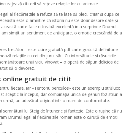
ncurajează cititorii să rețeze relațiile lor cu animale.
gal al fiecărei zile a refuza să te lase să pleci, chiar și după ce
 Aceasta este o amintire că istoria nu este doar despre date și
r această carte face o treabă excelentă în a surprinde Drumul
e, am simțit un sentiment de anticipare, o emoție crescândă de a
eres trecător – este citire gratuită pdf carte gratuită definitorie
ază relațiile cu cei din jurul său. Cu întorsăturile și răsucirile
semănătoare unui viciu vinovat – o operă de săpun delicios de
putut să o devorez.
nline gratuit de citit
entru fiecare, iar «Teritoriu periculos» este un exemplu strălucit
ost sceptic la început, dar combinația unică de genuri fb2 stiluri a
din urmă, un adevărat original într-o mare de conformitate.
semnăturii lui Steig de întuneric și fantezie. Este o rușine că nu
ram Drumul egal al fiecărei zile roman este o căruță de emoții,
ă.