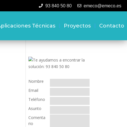
93 840 50 80
emeco@emeco.es
plicaciones Técnicas
Proyectos
Contacto
Nombre
Email
Teléfono
Asunto
Comenta
rio