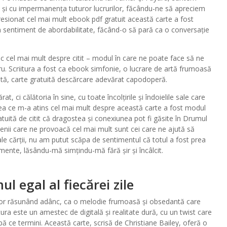
 și cu impermanența tuturor lucrurilor, făcându-ne să apreciem
presionat cel mai mult ebook pdf gratuit această carte a fost
n sentiment de abordabilitate, făcând-o să pară ca o conversație
lac cel mai mult despre citit – modul în care ne poate face să ne
stru. Scriitura a fost ca ebook simfonie, o lucrare de artă frumoasă
ată, carte gratuită descărcare adevărat capodoperă.
, ci călătoria în sine, cu toate încolțirile și îndoielile sale care
ea ce m-a atins cel mai mult despre această carte a fost modul
ratuită de citit că dragostea și conexiunea pot fi găsite în Drumul
menii care ne provoacă cel mai mult sunt cei care ne ajută să
ale cărții, nu am putut scăpa de sentimentul că totul a fost prea
mente, lăsându-mă simțindu-mă fără șir și încâlcit.
l egal al fiecărei zile
le lor răsunând adânc, ca o melodie frumoasă și obsedantă care
ura este un amestec de digitală și realitate dură, cu un twist care
ă ce termini. Această carte, scrisă de Christiane Bailey, oferă o