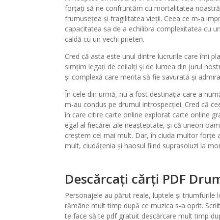
forțați să ne confruntăm cu mortalitatea noastră
frumusețea și fragilitatea vieții. Ceea ce m-a im
capacitatea sa de a echilibra complexitatea cu u
caldă cu un vechi prieten.
Cred că asta este unul dintre lucrurile care îmi p
simțim legați de ceilalți și de lumea din jurul no
și complexă care merita să fie savurată și admir
În cele din urmă, nu a fost destinația care a numărat
m-au condus pe drumul introspecției. Cred că ce
în care citire carte online explorat carte online g
egal al fiecărei zile neașteptate, și că uneori oa
creștem cel mai mult. Dar, în ciuda multor forțe 
mult, ciudățenia și haosul fiind suprasoluzi la mo
Descărcați cărți PDF Drumu
Personajele au părut reale, luptele și triumfuri
rămâne mult timp după ce muzica s-a oprit. Scriit
te face să te pdf gratuit descărcare mult timp dup