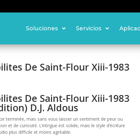
Soluciones
Servicios
Aplica
lites De Saint-Flour Xiii-1983
lites De Saint-Flour Xiii-1983
ition) D.J. Aldous
oir terminée, mais sans vous laisser un sentiment de peur ou
on et de curiosité. L’intrigue est solide, mais le style d’écriture
dio plus difficile et moins agréable.