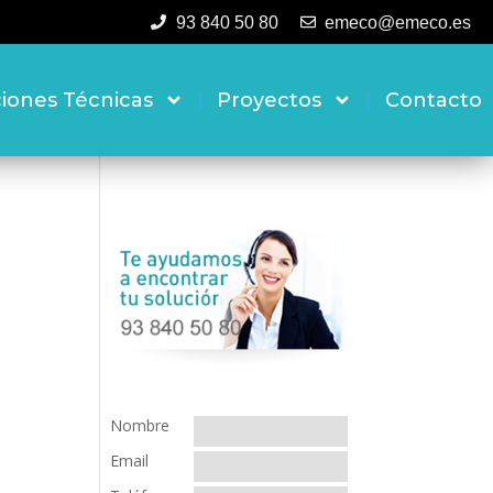
93 840 50 80
emeco@emeco.es
ciones Técnicas
Proyectos
Contacto
Nombre
Email