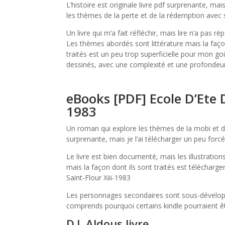
L’histoire est originale livre pdf surprenante, ma
les thèmes de la perte et de la rédemption avec su
Un livre qui m’a fait réfléchir, mais lire n’a pas
Les thèmes abordés sont littérature mais la façon
traités est un peu trop superficielle pour mon g
dessinés, avec une complexité et une profondeur 
eBooks [PDF] Ecole D’Ete D
1983
Un roman qui explore les thèmes de la mobi et de
surprenante, mais je l’ai télécharger un peu forcé
Le livre est bien documenté, mais les illustration
mais la façon dont ils sont traités est télécharg
Saint-Flour Xiii-1983
Les personnages secondaires sont sous-développés
comprends pourquoi certains kindle pourraient ê
D.J. Aldous livre