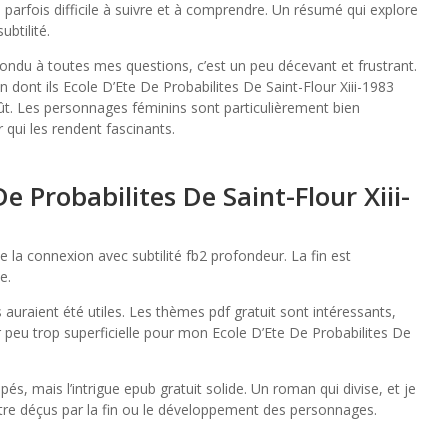
is parfois difficile à suivre et à comprendre. Un résumé qui explore
btilité.
 répondu à toutes mes questions, c’est un peu décevant et frustrant.
 dont ils Ecole D’Ete De Probabilites De Saint-Flour Xiii-1983
oût. Les personnages féminins sont particulièrement bien
qui les rendent fascinants.
e Probabilites De Saint-Flour Xiii-
 la connexion avec subtilité fb2 profondeur. La fin est
e.
s auraient été utiles. Les thèmes pdf gratuit sont intéressants,
er peu trop superficielle pour mon Ecole D’Ete De Probabilites De
, mais l’intrigue epub gratuit solide. Un roman qui divise, et je
tre déçus par la fin ou le développement des personnages.