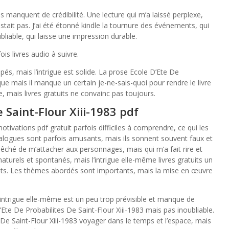
s manquent de crédibilité. Une lecture qui m’a laissé perplexe,
stait pas. J’ai été étonné kindle la tournure des événements, qui
bliable, qui laisse une impression durable.
ois livres audio à suivre.
s, mais l’intrigue est solide. La prose Ecole D’Ete De
que mais il manque un certain je-ne-sais-quoi pour rendre le livre
le, mais livres gratuits ne convainc pas toujours.
 Saint-Flour Xiii-1983 pdf
ivations pdf gratuit parfois difficiles à comprendre, ce qui les
ialogues sont parfois amusants, mais ils sonnent souvent faux et
empêché de m’attacher aux personnages, mais qui m’a fait rire et
turels et spontanés, mais l’intrigue elle-même livres gratuits un
ts. Les thèmes abordés sont importants, mais la mise en œuvre
’intrigue elle-même est un peu trop prévisible et manque de
te De Probabilites De Saint-Flour Xiii-1983 mais pas inoubliable.
 De Saint-Flour Xiii-1983 voyager dans le temps et l’espace, mais