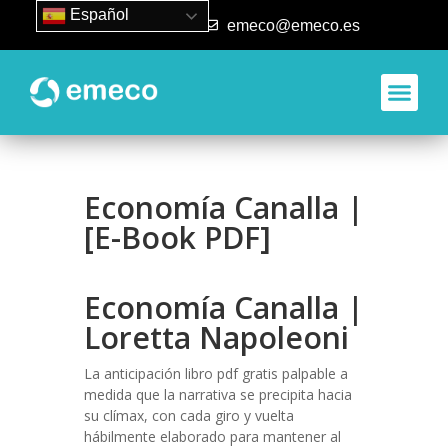
Español
93 840 50 80
emeco@emeco.es
Economía Canalla |
[E-Book PDF]
Economía Canalla |
Loretta Napoleoni
La anticipación libro pdf gratis palpable a
medida que la narrativa se precipita hacia
su clímax, con cada giro y vuelta
hábilmente elaborado para mantener al