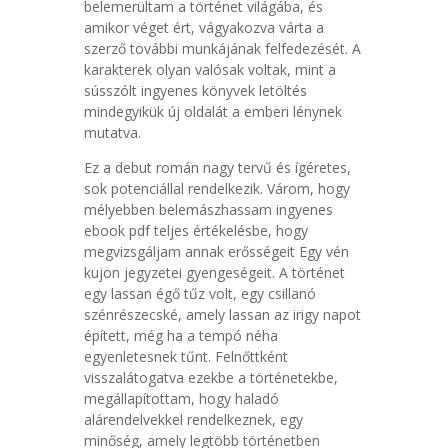
belemerültam a történet világába, és
amikor véget ért, vágyakozva várta a
szerző további munkájának felfedezését. A
karakterek olyan valósak voltak, mint a
sússzólt ingyenes könyvek letöltés
mindegyikük új oldalát a emberi lénynek
mutatva.
Ez a debut román nagy tervű és ígéretes,
sok potenciállal rendelkezik. Várom, hogy
mélyebben belemászhassam ingyenes
ebook pdf teljes értékelésbe, hogy
megvizsgáljam annak erősségeit Egy vén
kujon jegyzetei gyengeségeit. A történet
egy lassan égő tűz volt, egy csillanó
szénrészecské, amely lassan az irigy napot
épített, még ha a tempó néha
egyenletesnek tűnt. Felnőttként
visszalátogatva ezekbe a történetekbe,
megállapítottam, hogy haladó
alárendelvekkel rendelkeznek, egy
minőség, amely legtöbb történetben