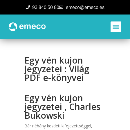
93 840 50 80
emeco@emeco.es
Aplicacione
Egy vén kujon
jegyzetei : Világ
PDF e-könyvei
Egy vén kujon
jegyzetei , Charles
Bukowski
Bár néhány kezdeti kifejezettséggel,