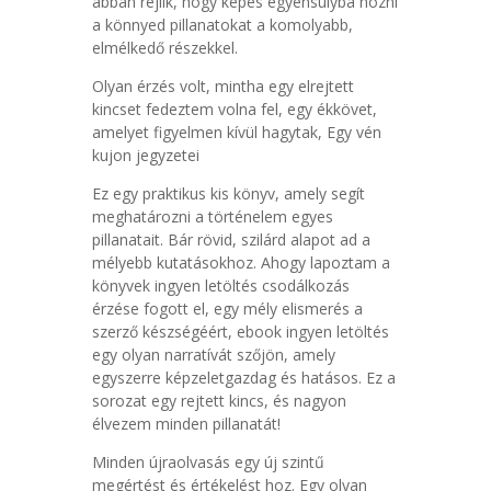
abban rejlik, hogy képes egyensúlyba hozni
a könnyed pillanatokat a komolyabb,
elmélkedő részekkel.
Olyan érzés volt, mintha egy elrejtett
kincset fedeztem volna fel, egy ékkövet,
amelyet figyelmen kívül hagytak, Egy vén
kujon jegyzetei
Ez egy praktikus kis könyv, amely segít
meghatározni a történelem egyes
pillanatait. Bár rövid, szilárd alapot ad a
mélyebb kutatásokhoz. Ahogy lapoztam a
könyvek ingyen letöltés csodálkozás
érzése fogott el, egy mély elismerés a
szerző készségéért, ebook ingyen letöltés
egy olyan narratívát szőjön, amely
egyszerre képzeletgazdag és hatásos. Ez a
sorozat egy rejtett kincs, és nagyon
élvezem minden pillanatát!
Minden újraolvasás egy új szintű
megértést és értékelést hoz. Egy olyan