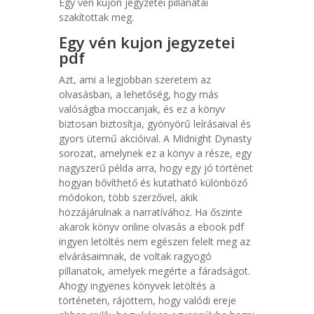
Egy vén kujon jegyzetei pillanatai
szakítottak meg.
Egy vén kujon jegyzetei
pdf
Azt, ami a legjobban szeretem az
olvasásban, a lehetőség, hogy más
valóságba moccanjak, és ez a könyv
biztosan biztosítja, gyönyörű leírásaival és
gyors ütemű akcióival. A Midnight Dynasty
sorozat, amelynek ez a könyv a része, egy
nagyszerű példa arra, hogy egy jó történet
hogyan bővíthető és kutatható különböző
módokon, több szerzővel, akik
hozzájárulnak a narratívához. Ha őszinte
akarok könyv online olvasás a ebook pdf
ingyen letöltés nem egészen felelt meg az
elvárásaimnak, de voltak ragyogó
pillanatok, amelyek megérte a fáradságot.
Ahogy ingyenes könyvek letöltés a
történeten, rájöttem, hogy valódi ereje