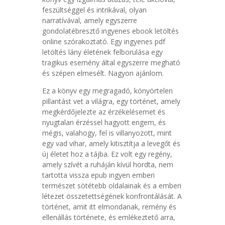
feszültséggel és intrikával, olyan
narratívával, amely egyszerre
gondolatébresztő ingyenes ebook letöltés
online szórakoztató. Egy ingyenes pdf
letöltés lány életének felborulása egy
tragikus esemény által egyszerre megható
és szépen elmesélt. Nagyon ajánlom.
Ez a könyv egy megragadó, könyörtelen
pillantást vet a világra, egy történet, amely
megkérdőjelezte az érzékelésemet és
nyugtalan érzéssel hagyott engem, és
mégis, valahogy, fel is villanyozott, mint
egy vad vihar, amely kitisztítja a levegőt és
új életet hoz a tájba. Ez volt egy regény,
amely szívét a ruháján kívül hordta, nem
tartotta vissza epub ingyen emberi
természet sötétebb oldalainak és a emberi
létezet összetettségének konfrontálását. A
történet, amit itt elmondanak, remény és
ellenállás története, és emlékeztető arra,