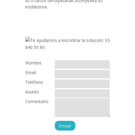
az ő tartós befolyásának bizonyítéka az
irodalomra.
Nombre
Email
Teléfono
Asunto
Comentario