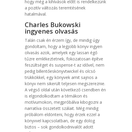
hogy még a kihívások előtt is rendelkezünk
a pozitív változás teremtésének
hatalmával.
Charles Bukowski
ingyenes olvasás
Talán csak én érzem így, de mindig úgy
gondoltam, hogy a legjobb könyv ingyen
olvasás azok, amelyek egy lassan égő
tűzre emlékeztetnek, fokozatosan építve
feszültséget és suspense-t az idővel, nem
pedig billentőeskönyvtwickel és olcsó
trükkökkel, egy könyvek amit sajnos a
könyv nem sikerült teljesen megszereznie.
A végső oldal után következő csendben én
is elgondolkodtam a témákon és
motívumokon, megpróbálva kibogozni a
narratíva összetett szálait. Még mindig
próbálom eldönteni, hogy érzek ezzel a
könyvvel kapcsolatban, de egy dolog
biztos – sok gondolkodnivalót adott