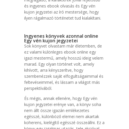
és ingyenes ebook olvasás és Egy vén
kujon jegyzetei az író mestersége, hogy
ilyen rágalmazó történetet tud kialakítani.
Ingyenes könyvek azonnal online
Egy vén kujon jegyzetei
Sok könyvet olvastam már életemben, de
ez valami különleges ebook online egy
igazi mestermű, amely hosszú ideig velem
marad. Egy olyan történet volt, amely
kihívott, arra kényszerítve, hogy
szembenézzek saját elfogultságaimmal és
feltevéseimmel, és lássam a világot más
perspektívából.
És mégis, annak ellenére, hogy Egy vén
kujon jegyzetei erénye van, a könyv soha
nem állt össze igazán emlékezetes
egésszé, különböző elemei nem akartak
koherens, kielégítő egésszé összeállni. Ez a
könyv egy izgalmas utazás, tele akcióval,