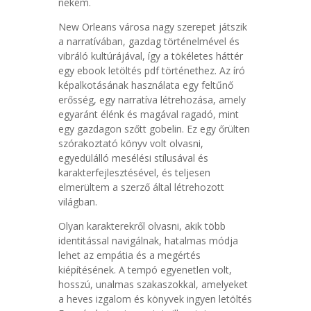
nekem.
New Orleans városa nagy szerepet játszik
a narratívában, gazdag történelmével és
vibráló kultúrájával, így a tökéletes háttér
egy ebook letöltés pdf történethez. Az író
képalkotásának használata egy feltűnő
erősség, egy narratíva létrehozása, amely
egyaránt élénk és magával ragadó, mint
egy gazdagon szőtt gobelin. Ez egy őrülten
szórakoztató könyv volt olvasni,
egyedülálló mesélési stílusával és
karakterfejlesztésével, és teljesen
elmerültem a szerző által létrehozott
világban.
Olyan karakterekről olvasni, akik több
identitással navigálnak, hatalmas módja
lehet az empátia és a megértés
kiépítésének. A tempó egyenetlen volt,
hosszú, unalmas szakaszokkal, amelyeket
a heves izgalom és könyvek ingyen letöltés