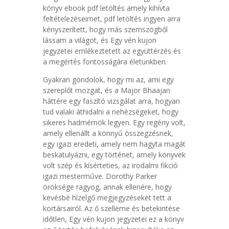
könyv ebook pdf letöltés amely kihívta
feltételezéseimet, pdf letöltés ingyen arra
kényszerített, hogy más szemszögből
lássam a világot, és Egy vén kujon
jegyzetei emlékeztetett az együttérzés és
a megértés fontosságára életünkben.
Gyakran gondolok, hogy mi az, ami egy
szereplőt mozgat, és a Major Bhaajan
háttére egy faszító vizsgálat arra, hogyan
tud valaki áthidalni a nehézségeket, hogy
sikeres hadmérnök legyen. Egy regény volt,
amely ellenállt a könnyű összegzésnek,
egy igazi eredeti, amely nem hagyta magát
beskatulyázni, egy történet, amely könyvek
volt szép és kísérteties, az irodalmi fikció
igazi mesterműve. Dorothy Parker
öröksége ragyog, annak ellenére, hogy
kevésbé hízelgő megjegyzéseket tett a
kortársairól. Az ő szelleme és betekintése
időtlen, Egy vén kujon jegyzetei ez a könyv