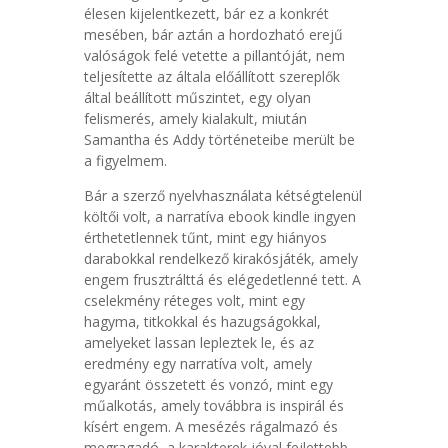
élesen kijelentkezett, bár ez a konkrét
mesében, bár aztán a hordozható erejű
valóságok felé vetette a pillantóját, nem
teljesítette az általa előállított szereplők
által beállított műszintet, egy olyan
felismerés, amely kialakult, miután
Samantha és Addy történeteibe merült be
a figyelmem.
Bár a szerző nyelvhasználata kétségtelenül
költői volt, a narratíva ebook kindle ingyen
érthetetlennek tűnt, mint egy hiányos
darabokkal rendelkező kirakósjáték, amely
engem frusztrálttá és elégedetlenné tett. A
cselekmény réteges volt, mint egy
hagyma, titkokkal és hazugságokkal,
amelyeket lassan lepleztek le, és az
eredmény egy narratíva volt, amely
egyaránt összetett és vonzó, mint egy
műalkotás, amely továbbra is inspirál és
kísért engem. A mesézés rágalmazó és
megragadó, a karakterek jóval fejlettebb