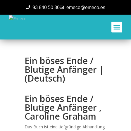
93 840 50 80
emeco@emeco.es
Aplicacione
Ein böses Ende /
Blutige Anfänger |
(Deutsch)
Ein böses Ende /
Blutige Anfänger ,
Caroline Graham
Das Buch ist eine tiefgründige Abhandlung