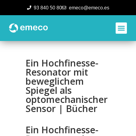
93 840 50 80
emeco@emeco.es
Aplicacione
Ein Hochfinesse-
Resonator mit
beweglichem
Spiegel als
optomechanischer
Sensor | Bücher
Ein Hochfinesse-