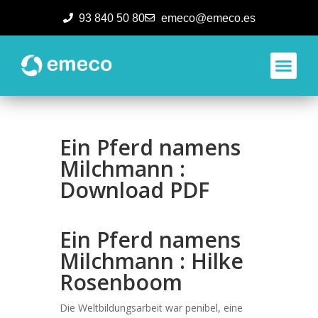
93 840 50 80
emeco@emeco.es
Aplicacione
Ein Pferd namens
Milchmann :
Download PDF
Ein Pferd namens
Milchmann : Hilke
Rosenboom
Die Weltbildungsarbeit war penibel, eine