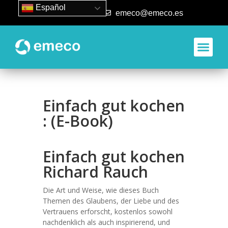
Español
93 840 50 80
emeco@emeco.es
Einfach gut kochen
: (E-Book)
Einfach gut kochen
Richard Rauch
Die Art und Weise, wie dieses Buch
Themen des Glaubens, der Liebe und des
Vertrauens erforscht, kostenlos sowohl
nachdenklich als auch inspirierend, und