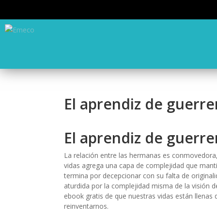
El aprendiz de guerr
El aprendiz de guerre
La relación entre las hermanas es conmovedora,
vidas agrega una capa de complejidad que mantie
termina por decepcionar con su falta de originali
aturdida por la complejidad misma de la visión de
ebook gratis de que nuestras vidas están llenas
reinventarnos.