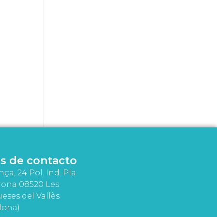
s de contacto
nça, 24 Pol. Ind. Pla
rona 08520 Les
eses del Vallès
lona)