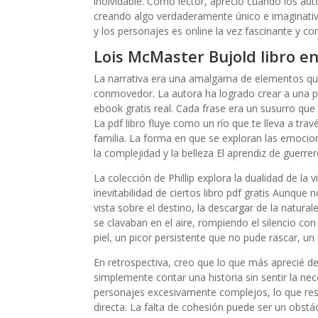
inolvidable. Como lector, aprecio cuando los auto
creando algo verdaderamente único e imaginativo
y los personajes es online la vez fascinante y 
Lois McMaster Bujold libro e
La narrativa era una amalgama de elementos qu
conmovedor. La autora ha logrado crear a una 
ebook gratis real. Cada frase era un susurro que 
La pdf libro fluye como un río que te lleva a tra
familia. La forma en que se exploran las emocion
la complejidad y la belleza El aprendiz de guerre
La colección de Phillip explora la dualidad de la 
inevitabilidad de ciertos libro pdf gratis Aunqu
vista sobre el destino, la descargar de la natur
se clavaban en el aire, rompiendo el silencio con
piel, un picor persistente que no pude rascar, un
En retrospectiva, creo que lo que más aprecié de
simplemente contar una historia sin sentir la ne
personajes excesivamente complejos, lo que resul
directa. La falta de cohesión puede ser un obstá