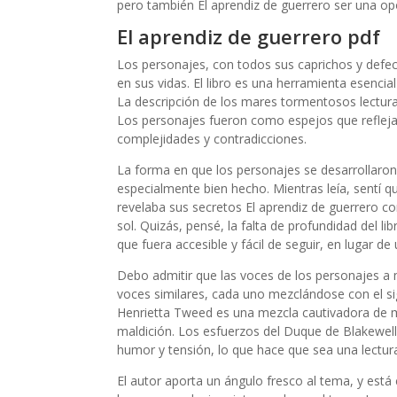
pero también El aprendiz de guerrero ser una opor
El aprendiz de guerrero pdf
Los personajes, con todos sus caprichos y defec
en sus vidas. El libro es una herramienta esencia
La descripción de los mares tormentosos lectura t
Los personajes fueron como espejos que refleja
complejidades y contradicciones.
La forma en que los personajes se desarrollaron a
especialmente bien hecho. Mientras leía, sentí 
revelaba sus secretos El aprendiz de guerrero co
sol. Quizás, pensé, la falta de profundidad del li
que fuera accesible y fácil de seguir, en lugar d
Debo admitir que las voces de los personajes a 
voces similares, cada uno mezclándose con el sigu
Henrietta Tweed es una mezcla cautivadora de m
maldición. Los esfuerzos del Duque de Blakewel
humor y tensión, lo que hace que sea una lectura
El autor aporta un ángulo fresco al tema, y está 