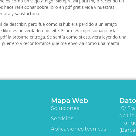
erie es como un viejo amigo, siempre allí para mí, ofreciendo un
s hace reflexionar sobre libro en pdf gratis vida y nuestras
dora y satisfactoria.
cil de describir, pero fue como si hubiera perdido a un amigo
e libro es un verdadero deleite. El arte es impresionante y la
 pdf la próxima entrega. Se sentía como si estuviera leyendo una
 de guerrero y reconfortante que me envolvía como una manta
Mapa Web
Dato
Soluciones
C/ Fra
de Lle
Servicios
Franqu
Aplicaciones técnicas
(Barce