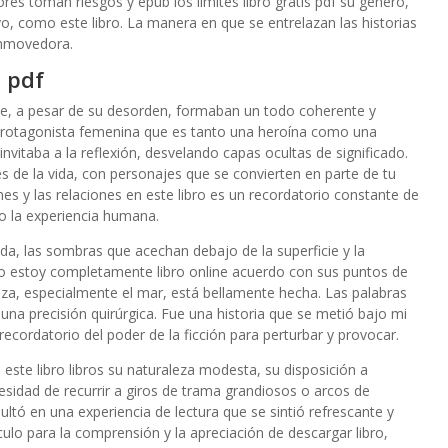
res toman riesgos y epub los límites libro gratis pdf su género,
, como este libro. La manera en que se entrelazan las historias
conmovedora.
n pdf
e, a pesar de su desorden, formaban un todo coherente y
protagonista femenina que es tanto una heroína como una
invitaba a la reflexión, desvelando capas ocultas de significado.
vés de la vida, con personajes que se convierten en parte de tu
es y las relaciones en este libro es un recordatorio constante de
ro la experiencia humana.
vida, las sombras que acechan debajo de la superficie y la
e no estoy completamente libro online​ acuerdo con sus puntos de
aleza, especialmente el mar, está bellamente hecha. Las palabras
 una precisión quirúrgica. Fue una historia que se metió bajo mi
 recordatorio del poder de la ficción para perturbar y provocar.
 este libro libros su naturaleza modesta, su disposición a
cesidad de recurrir a giros de trama grandiosos o arcos de
tó en una experiencia de lectura que se sintió refrescante y
culo para la comprensión y la apreciación de descargar libro,