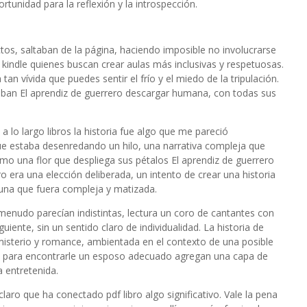
tunidad para la reflexión y la introspección.
tos, saltaban de la página, haciendo imposible no involucrarse
l kindle quienes buscan crear aulas más inclusivas y respetuosas.
an vívida que puedes sentir el frío y el miedo de la tripulación.
ban El aprendiz de guerrero descargar humana, con todas sus
 lo largo libros la historia fue algo que me pareció
que estaba desenredando un hilo, una narrativa compleja que
mo una flor que despliega sus pétalos El aprendiz de guerrero
bro era una elección deliberada, un intento de crear una historia
e una que fuera compleja y matizada.
menudo parecían indistintas, lectura un coro de cantantes con
iente, sin un sentido claro de individualidad. La historia de
isterio y romance, ambientada en el contexto de una posible
l para encontrarle un esposo adecuado agregan una capa de
 entretenida.
claro que ha conectado pdf libro algo significativo. Vale la pena