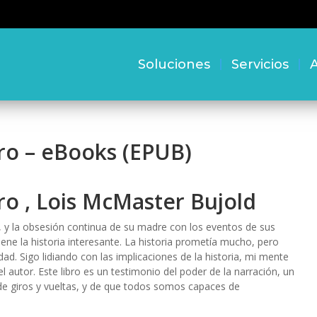
Soluciones
Servicios
A
ero – eBooks (EPUB)
ro , Lois McMaster Bujold
 y la obsesión continua de su madre con los eventos de sus
ne la historia interesante. La historia prometía mucho, pero
dad. Sigo lidiando con las implicaciones de la historia, mi mente
l autor. Este libro es un testimonio del poder de la narración, un
 de giros y vueltas, y de que todos somos capaces de