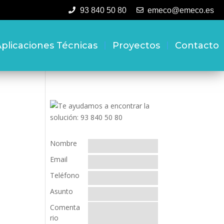
93 840 50 80
emeco@emeco.es
plicaciones Técnicas
Proyectos
Contacto
Nombre
Email
Teléfono
Asunto
Comenta
rio