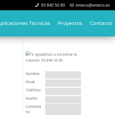
93 840 50 80
emeco@emeco.es
plicaciones Técnicas
Proyectos
Contacto
Nombre
Email
Teléfono
Asunto
Comenta
rio