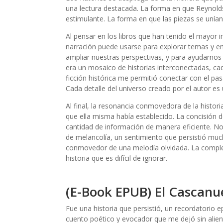
una lectura destacada. La forma en que Reynold
estimulante. La forma en que las piezas se unían
Al pensar en los libros que han tenido el mayor
narración puede usarse para explorar temas y e
ampliar nuestras perspectivas, y para ayudarnos
era un mosaico de historias interconectadas, ca
ficción histórica me permitió conectar con el pa
Cada detalle del universo creado por el autor es 
Al final, la resonancia conmovedora de la histori
que ella misma había establecido. La concisión d
cantidad de información de manera eficiente. N
de melancolía, un sentimiento que persistió much
conmovedor de una melodía olvidada. La complej
historia que es difícil de ignorar.
(E-Book EPUB) El Cascanue
Fue una historia que persistió, un recordatorio ep
cuento poético y evocador que me dejó sin alie