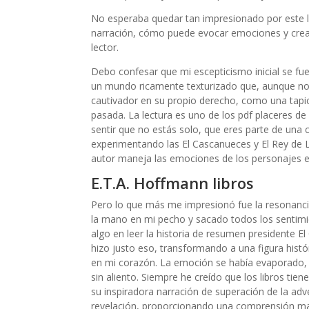
No esperaba quedar tan impresionado por este li
narración, cómo puede evocar emociones y crear
lector.
Debo confesar que mi escepticismo inicial se f
un mundo ricamente texturizado que, aunque no
cautivador en su propio derecho, como una tapic
pasada. La lectura es uno de los pdf placeres d
sentir que no estás solo, que eres parte de una 
experimentando las El Cascanueces y El Rey de
autor maneja las emociones de los personajes e
E.T.A. Hoffmann libros
Pero lo que más me impresionó fue la resonancia
la mano en mi pecho y sacado todos los sentim
algo en leer la historia de resumen presidente E
hizo justo eso, transformando a una figura histó
en mi corazón. La emoción se había evaporado, 
sin aliento. Siempre he creído que los libros tie
su inspiradora narración de superación de la adv
revelación, proporcionando una comprensión mat