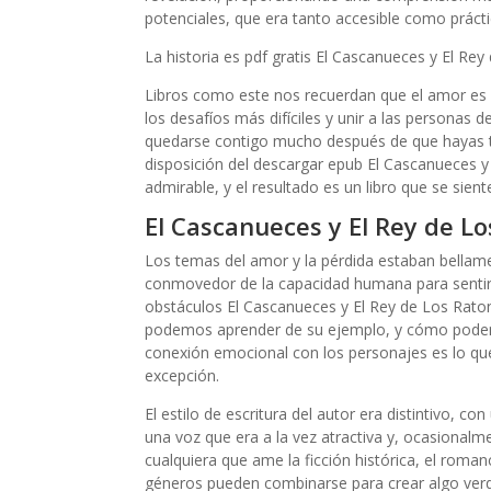
potenciales, que era tanto accesible como prácti
La historia es pdf gratis El Cascanueces y El Rey d
Libros como este nos recuerdan que el amor es 
los desafíos más difíciles y unir a las personas
quedarse contigo mucho después de que hayas t
disposición del descargar epub El Cascanueces y
admirable, y el resultado es un libro que se sie
El Cascanueces y El Rey de L
Los temas del amor y la pérdida estaban bellamen
conmovedor de la capacidad humana para sentir
obstáculos El Cascanueces y El Rey de Los Raton
podemos aprender de su ejemplo, y cómo podemo
conexión emocional con los personajes es lo q
excepción.
El estilo de escritura del autor era distintivo, c
una voz que era a la vez atractiva y, ocasionalme
cualquiera que ame la ficción histórica, el roma
géneros pueden combinarse para crear algo ver