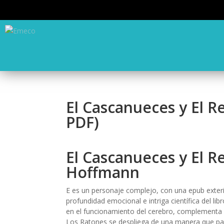
El Cascanueces y El R
PDF)
El Cascanueces y El Re
Hoffmann
E es un personaje complejo, con una epub exteri
profundidad emocional e intriga científica del li
en el funcionamiento del cerebro, complementa l
Los Ratones se despliega de una manera que pare