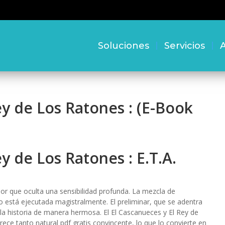
Soluciones
Servicios
A
ey de Los Ratones : (E-Book
y de Los Ratones : E.T.A.
or que oculta una sensibilidad profunda. La mezcla de
bro está ejecutada magistralmente. El preliminar, que se adentra
a historia de manera hermosa. El El Cascanueces y El Rey de
ce tanto natural pdf gratis convincente, lo que lo convierte en