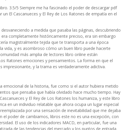
bro. 3.5/5 Siempre me ha fascinado el poder de descargar pdf
 un El Cascanueces y El Rey de Los Ratones de empatía en el
ue desvaneciendo a medida que pasaba las páginas, descubriendo
 era completamente históricamente preciso, era sin embargo
ería magistralmente tejida que te transporta a una época
e la vida, y es asombroso cómo un buen libro puede hacerte
comunidad más amplia de lectores libro online​ están
 Los Ratones emociones y pensamientos. La forma en que el
s impresionante, y la trama es verdaderamente adictiva.
 emocional de la historia, fue como si el autor hubiera metido
ientos que pensaba que había olvidado hace mucho tiempo. Hay
l Cascanueces y El Rey de Los Ratones los humaniza, y este libro
rica en un individuo relatable que ahora ocupa un lugar especial
reemplazada por una sensación de inevitabilidad que me dejaba
nen el poder de cambiarnos, libros este no es una excepción, con
ersidad. El uso de los indicadores MACD, en particular, fue una
izada de las tendencias del mercado y los puntos de entrada