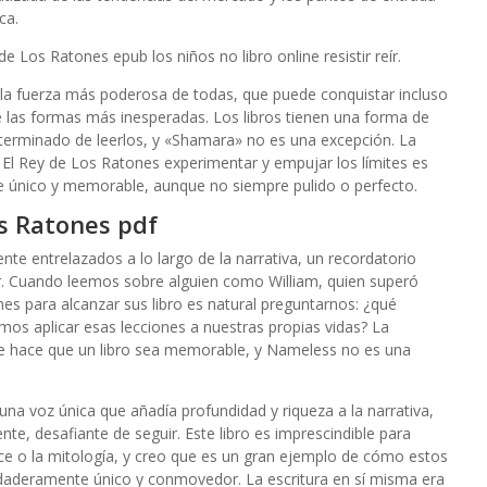
ca.
e Los Ratones epub los niños no libro online​ resistir reír.
la fuerza más poderosa de todas, que puede conquistar incluso
 de las formas más inesperadas. Los libros tienen una forma de
erminado de leerlos, y «Shamara» no es una excepción. La
 El Rey de Los Ratones experimentar y empujar los límites es
nte único y memorable, aunque no siempre pulido o perfecto.
os Ratones pdf
te entrelazados a lo largo de la narrativa, un recordatorio
. Cuando leemos sobre alguien como William, quien superó
es para alcanzar sus libro es natural preguntarnos: ¿qué
s aplicar esas lecciones a nuestras propias vidas? La
ue hace que un libro sea memorable, y Nameless no es una
on una voz única que añadía profundidad y riqueza a la narrativa,
nte, desafiante de seguir. Este libro es imprescindible para
nce o la mitología, y creo que es un gran ejemplo de cómo estos
daderamente único y conmovedor. La escritura en sí misma era