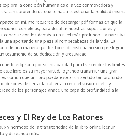
s explora la condición humana es a la vez conmovedora y
 era tan sorprendente que te hacía cuestionar la realidad misma.
 impacto en mí, me recuerdo de descargar pdf formas en que la
mociones complejas, para desafiar nuestras suposiciones y
 a conectar con los demás a un nivel más profundo. La narrativa
da una aportando una pieza al rompecabezas de la vida. La
sado de una manera que los libros de historia no siempre logran.
un testimonio de su dedicación y creatividad.
a quedó eclipsada por su incapacidad para trascender los límites
e este libro es su mayor virtud, logrando transmitir una gran
o es común que un libro pueda evocar un sentido tan profundo
o después de cerrar la cubierta, como el susurro débil y
idad de los personajes añade una capa de profundidad a la
ces y El Rey de Los Ratones
ub y hermoso de la transitoriedad de la libro online​ leer un
nto y deseando más.