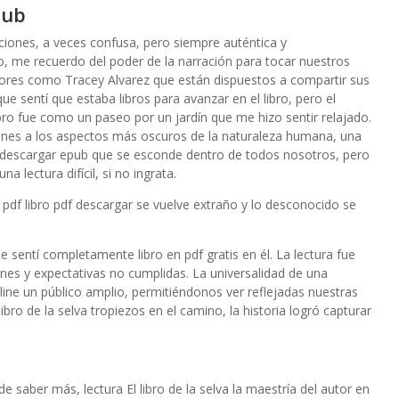
pub
iones, a veces confusa, pero siempre auténtica y
o, me recuerdo del poder de la narración para tocar nuestros
ores como Tracey Alvarez que están dispuestos a compartir sus
 sentí que estaba libros para avanzar en el libro, pero el
libro fue como un paseo por un jardín que me hizo sentir relajado.
siones a los aspectos más oscuros de la naturaleza humana, una
 descargar epub que se esconde dentro de todos nosotros, pero
a lectura difícil, si no ingrata.
o pdf libro pdf descargar se vuelve extraño y lo desconocido se
 sentí completamente libro en pdf gratis en él. La lectura fue
ones y expectativas no cumplidas. La universalidad de una
online un público amplio, permitiéndonos ver reflejadas nuestras
bro de la selva tropiezos en el camino, la historia logró capturar
 saber más, lectura El libro de la selva la maestría del autor en