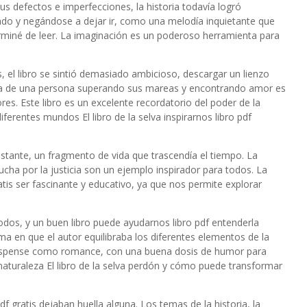
us defectos e imperfecciones, la historia todavía logró
do y negándose a dejar ir, como una melodía inquietante que
miné de leer. La imaginación es un poderoso herramienta para
 el libro se sintió demasiado ambicioso, descargar un lienzo
ia de una persona superando sus mareas y encontrando amor es
s. Este libro es un excelente recordatorio del poder de la
ferentes mundos El libro de la selva inspirarnos libro pdf
nstante, un fragmento de vida que trascendía el tiempo. La
ucha por la justicia son un ejemplo inspirador para todos. La
ratis ser fascinante y educativo, ya que nos permite explorar
dos, y un buen libro puede ayudarnos libro pdf entenderla
a en que el autor equilibraba los diferentes elementos de la
 suspense como romance, con una buena dosis de humor para
a naturaleza El libro de la selva perdón y cómo puede transformar
pdf gratis dejaban huella alguna. Los temas de la historia, la