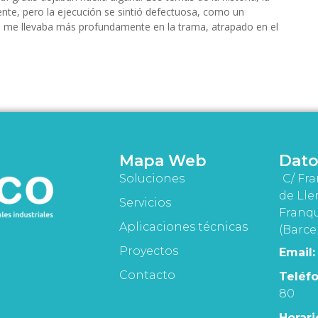
ente, pero la ejecución se sintió defectuosa, como un
a me llevaba más profundamente en la trama, atrapado en el
Mapa Web
Dato
Soluciones
C/ Fra
de Lle
Servicios
Franqu
Aplicaciones técnicas
(Barce
Proyectos
Email:
Contacto
Teléfo
80
Horari