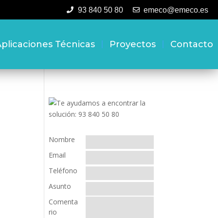
93 840 50 80
emeco@emeco.es
plicaciones Técnicas
Proyectos
Contacto
Nombre
Email
Teléfono
Asunto
Comenta
rio