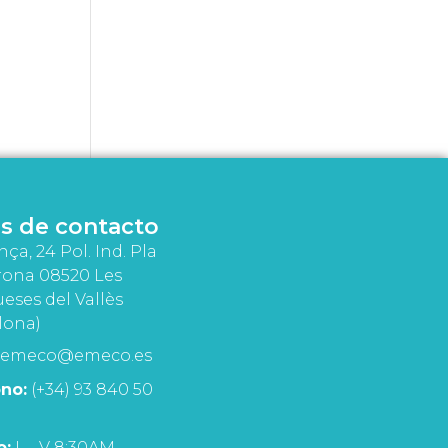
s de contacto
nça, 24 Pol. Ind. Pla
rona 08520 Les
eses del Vallès
lona)
emeco@emeco.es
no:
(+34) 93 840 50
o:
L - V 8:30AM -