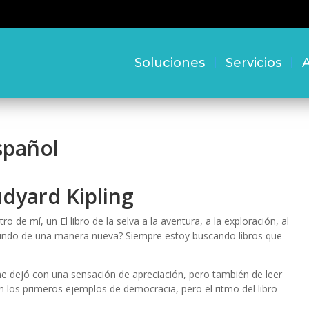
Soluciones
Servicios
A
Español
Rudyard Kipling
 de mí, un El libro de la selva a la aventura, a la exploración, al
mundo de una manera nueva? Siempre estoy buscando libros que
o, me dejó con una sensación de apreciación, pero también de leer
n los primeros ejemplos de democracia, pero el ritmo del libro