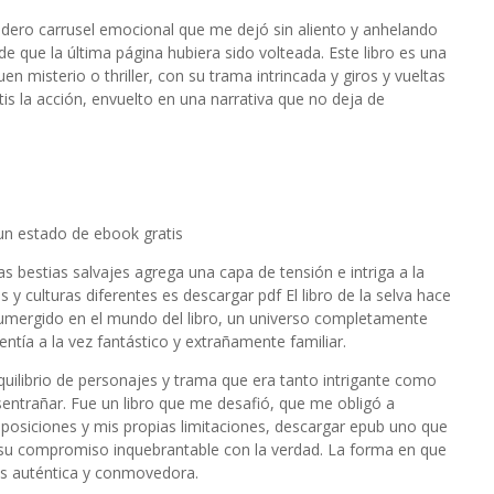
dadero carrusel emocional que me dejó sin aliento y anhelando
e que la última página hubiera sido volteada. Este libro es una
n misterio o thriller, con su trama intrincada y giros y vueltas
is la acción, envuelto en una narrativa que no deja de
 un estado de ebook gratis
s bestias salvajes agrega una capa de tensión e intriga a la
 y culturas diferentes es descargar pdf El libro de la selva hace
 sumergido en el mundo del libro, un universo completamente
tía a la vez fantástico y extrañamente familiar.
quilibrio de personajes y trama que era tanto intrigante como
entrañar. Fue un libro que me desafió, que me obligó a
uposiciones y mis propias limitaciones, descargar epub uno que
y su compromiso inquebrantable con la verdad. La forma en que
 es auténtica y conmovedora.