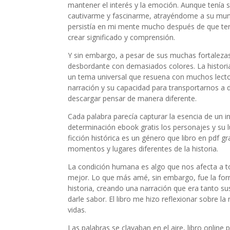
mantener el interés y la emoción. Aunque tenía s
cautivarme y fascinarme, atrayéndome a su mun
persistía en mi mente mucho después de que ter
crear significado y comprensión.
Y sin embargo, a pesar de sus muchas fortalezas,
desbordante con demasiados colores. La histor
un tema universal que resuena con muchos lectore
narración y su capacidad para transportarnos a di
descargar pensar de manera diferente.
Cada palabra parecía capturar la esencia de un i
determinación ebook gratis los personajes y su l
ficción histórica es un género que libro en pdf g
momentos y lugares diferentes de la historia.
La condición humana es algo que nos afecta a to
mejor. Lo que más amé, sin embargo, fue la form
historia, creando una narración que era tanto
darle sabor. El libro me hizo reflexionar sobre l
vidas.
Las palabras se clavaban en el aire, libro online​ 