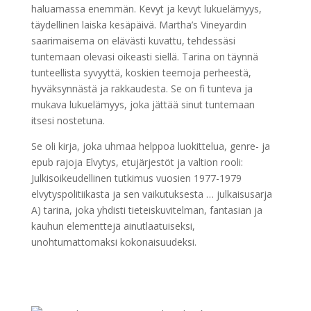
haluamassa enemmän. Kevyt ja kevyt lukuelämyys,
täydellinen laiska kesäpäivä. Martha’s Vineyardin
saarimaisema on elävästi kuvattu, tehdessäsi
tuntemaan olevasi oikeasti siellä. Tarina on täynnä
tunteellista syvyyttä, koskien teemoja perheestä,
hyväksynnästä ja rakkaudesta. Se on fi tunteva ja
mukava lukuelämyys, joka jättää sinut tuntemaan
itsesi nostetuna.
Se oli kirja, joka uhmaa helppoa luokittelua, genre- ja
epub rajoja Elvytys, etujärjestöt ja valtion rooli:
Julkisoikeudellinen tutkimus vuosien 1977-1979
elvytyspolitiikasta ja sen vaikutuksesta … julkaisusarja
A) tarina, joka yhdisti tieteiskuvitelman, fantasian ja
kauhun elementtejä ainutlaatuiseksi,
unohtumattomaksi kokonaisuudeksi.