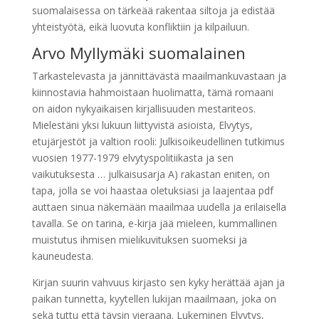
suomalaisessa on tärkeää rakentaa siltoja ja edistää
yhteistyötä, eikä luovuta konfliktiin ja kilpailuun.
Arvo Myllymäki suomalainen
Tarkastelevasta ja jännittävästä maailmankuvastaan ja
kiinnostavia hahmoistaan huolimatta, tämä romaani
on aidon nykyaikaisen kirjallisuuden mestariteos.
Mielestäni yksi lukuun liittyvistä asioista, Elvytys,
etujärjestöt ja valtion rooli: Julkisoikeudellinen tutkimus
vuosien 1977-1979 elvytyspolitiikasta ja sen
vaikutuksesta … julkaisusarja A) rakastan eniten, on
tapa, jolla se voi haastaa oletuksiasi ja laajentaa pdf
auttaen sinua näkemään maailmaa uudella ja erilaisella
tavalla. Se on tarina, e-kirja jää mieleen, kummallinen
muistutus ihmisen mielikuvituksen suomeksi ja
kauneudesta.
Kirjan suurin vahvuus kirjasto sen kyky herättää ajan ja
paikan tunnetta, kyytellen lukijan maailmaan, joka on
sekä tuttu että täysin vieraana. Lukeminen Elvytys,