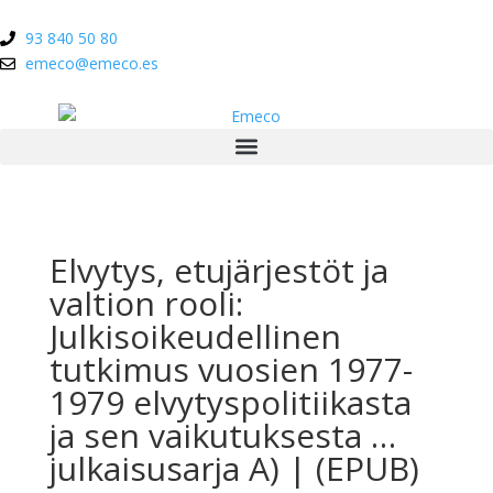
93 840 50 80
emeco@emeco.es
Elvytys, etujärjestöt ja
valtion rooli:
Julkisoikeudellinen
tutkimus vuosien 1977-
1979 elvytyspolitiikasta
ja sen vaikutuksesta …
julkaisusarja A) | (EPUB)