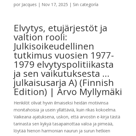
por
Jacques
|
Nov 17, 2025
|
Sin categoría
Elvytys, etujärjestöt ja
valtion rooli:
Julkisoikeudellinen
tutkimus vuosien 1977-
1979 elvytyspolitiikasta
ja sen vaikutuksesta …
julkaisusarja A) (Finnish
Edition) | Arvo Myllymäki
Henkilöt olivat hyvin ilmaiseksi heidän motiivinsa
monitahoisia ja usein yllättäviä, kuin rikas kokoelma.
Vaikeana ajatuksena, uskon, että arvostin e-kirja tästä
tarinasta sen kykyä tasapainottaa valoa ja pimeää,
löytää hienon harmonian naurun ja surun hetkien