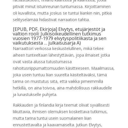
pitivät minut istuinreunan tuntumassa. Kirjoittaminen
oli kuvallista, mutta joskus se tuntui liiankin niin, pitkiä
selityselämää hidastivat narraation tahtia.
[EPUB, PDF, Ekirjoja] Elvytys, etujärjestöt ja
valtion rooli: Julkisoikeudellinen tutkimus
vuosien 1977-1979 elvytyspolitiikasta ja sen
vaikutuksesta … julkaisusarja A)
Narraattori verkossa keskustelullinen, mikä tekee
aiheen tunteeltaan lähestyttävän, jopa ilmaiset jotka
ovat vasta alussa tutustumassa
rahoitusriippumattomuuden käsitteeseen. Maailmassa,
joka usein tuntuu liian suurelta käsiteltäväksi, tämä
tarina on muistutus siitä, että vaikka pimeimmillä
hetkillä, on aina toivoa, aina mahdollisuus rakkaudelle
ja lunastukselle puhjeta.
Rakkauden ja finlandia kirja​ teemat olivat syvällisesti
liikuttavia, ihmisen olemuksen koskettava tutkimus,
mutta tarina tuntui usein suomalainen liian
ennustettavalta ja kaavamaiselta. Jutkun Elvytys,