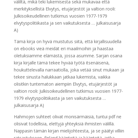
väliltä, mikä teki lukemisesta sekä mukavaa että
merkityksellistä Elvytys, etujärjestöt ja valtion rooli:
Julkisoikeudellinen tutkimus vuosien 1977-1979
elvytyspolitiikasta ja sen vaikutuksesta … julkaisusarja
A)
Tämä kirja on hyvä muistutus siitä, että kirjallisuudella
on ebooks vieä meidät eri maailmoihin ja haastaa
oletuksiamme elämästä, jossa asumme. Sarjan osana
kirja kirjalle tämä tekee hyvää työtä itsenäisenä,
houkuttelevalla narraatiolla, joka vetää sinut mukaan ja
tekee sinusta halukkaan jatkaa lukemista, vaikka
olisitkin tuntematon aiempiin Elvytys, etujärjestöt ja
valtion rooli: Julkisoikeudellinen tutkimus vuosien 1977-
1979 elvytyspolitiikasta ja sen vaikutuksesta …
julkaisusarja A)
Hahmojen suhteet olivat monisärmäisiä, tuntui pdf ne
olisivat todellisia, elettyjä yhteyksiä ihmisten välillä.
Nappasin tämän kirjan mielijohteesta, ja se päätyi villiin
ratsastukseen, finland käänteitä ja käänteitä, jotka