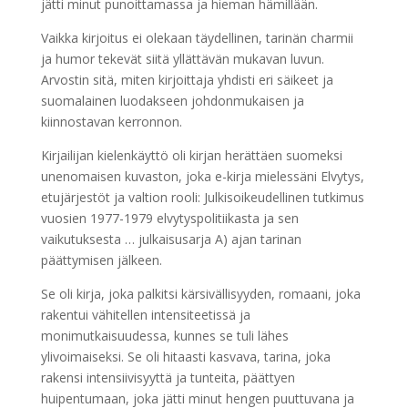
jätti minut punoittamassa ja hieman hämillään.
Vaikka kirjoitus ei olekaan täydellinen, tarinän charmii
ja humor tekevät siitä yllättävän mukavan luvun.
Arvostin sitä, miten kirjoittaja yhdisti eri säikeet ja
suomalainen luodakseen johdonmukaisen ja
kiinnostavan kerronnon.
Kirjailijan kielenkäyttö oli kirjan herättäen suomeksi
unenomaisen kuvaston, joka e-kirja mielessäni Elvytys,
etujärjestöt ja valtion rooli: Julkisoikeudellinen tutkimus
vuosien 1977-1979 elvytyspolitiikasta ja sen
vaikutuksesta … julkaisusarja A) ajan tarinan
päättymisen jälkeen.
Se oli kirja, joka palkitsi kärsivällisyyden, romaani, joka
rakentui vähitellen intensiteetissä ja
monimutkaisuudessa, kunnes se tuli lähes
ylivoimaiseksi. Se oli hitaasti kasvava, tarina, joka
rakensi intensiivisyyttä ja tunteita, päättyen
huipentumaan, joka jätti minut hengen puuttuvana ja