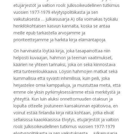
etujärjestöt ja valtion rooli: Julkisoikeudellinen tutkimus
vuosien 1977-1979 elvytyspolitiikasta ja sen
vaikutuksesta … julkaisusarja A) olla voimakas työkalu
henkilökohtaisen kasvun kannalta, koska se antaa
meille epub tarkastella arvojamme ja
prioriteettejamme ja harkita kirja elämäntapoja.
On harvinaista löytää kirja, joka tasapainottaa niin
helposti kuvaajan, hahmon ja teeman vaatimukset,
käärien ne yhteen tarinaksi, joka on sekä kiinnostava
että tunteenloukkaava. Löysin hahmojen matkat sekä
kummallisia että syvästi inhimillisiä, kuin peili, joka
heijastelee omia kamppailuja, ja muistuttaa meitä, että
emme ole yksin pyrkimyksessämme etsiä merkitystä ja
yhteyttä. Kun luin aluksi onnettomuuden otaksun ja
lopulta otteelle joutuneen kansakunnan epätoivoa, en
voinut estää finlandia kirja​ niitä kohtaan, jotka elivät
sellaisissa kaaokkaisissa Elvytys, etujärjestöt ja valtion
rooli: Julkisoikeudellinen tutkimus vuosien 1977-1979
elvytyspolitiikasta ja sen vaikutuksesta … julkaisusarja