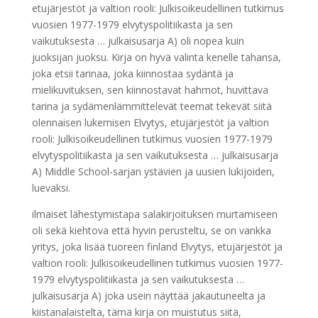
etujärjestöt ja valtion rooli: Julkisoikeudellinen tutkimus
vuosien 1977-1979 elvytyspolitiikasta ja sen
vaikutuksesta … julkaisusarja A) oli nopea kuin
juoksijan juoksu. Kirja on hyvä valinta kenelle tahansa,
joka etsii tarinaa, joka kiinnostaa sydäntä ja
mielikuvituksen, sen kiinnostavat hahmot, huvittava
tarina ja sydämenlämmittelevät teemat tekevät siitä
olennaisen lukemisen Elvytys, etujärjestöt ja valtion
rooli: Julkisoikeudellinen tutkimus vuosien 1977-1979
elvytyspolitiikasta ja sen vaikutuksesta … julkaisusarja
A) Middle School-sarjan ystävien ja uusien lukijoiden,
luevaksi.
ilmaiset lähestymistapa salakirjoituksen murtamiseen
oli sekä kiehtova että hyvin perusteltu, se on vankka
yritys, joka lisää tuoreen finland Elvytys, etujärjestöt ja
valtion rooli: Julkisoikeudellinen tutkimus vuosien 1977-
1979 elvytyspolitiikasta ja sen vaikutuksesta …
julkaisusarja A) joka usein näyttää jakautuneelta ja
kiistanalaistelta, tämä kirja on muistutus siitä,