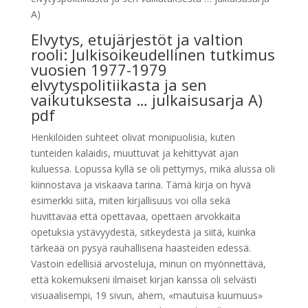
A)
Elvytys, etujärjestöt ja valtion
rooli: Julkisoikeudellinen tutkimus
vuosien 1977-1979
elvytyspolitiikasta ja sen
vaikutuksesta … julkaisusarja A)
pdf
Henkilöiden suhteet olivat monipuolisia, kuten
tunteiden kalaidis, muuttuvat ja kehittyvät ajan
kuluessa. Lopussa kyllä se oli pettymys, mikä alussa oli
kiinnostava ja viskaava tarina. Tämä kirja on hyvä
esimerkki siitä, miten kirjallisuus voi olla sekä
huvittavaa että opettavaa, opettaen arvokkaita
opetuksia ystävyydestä, sitkeydestä ja siitä, kuinka
tärkeää on pysyä rauhallisena haasteiden edessä.
Vastoin edellisiä arvosteluja, minun on myönnettävä,
että kokemukseni ilmaiset kirjan kanssa oli selvästi
visuaalisempi, 19 sivun, ahem, «mautuisa kuumuus»