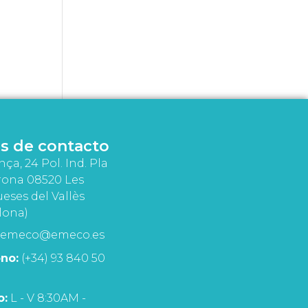
s de contacto
nça, 24 Pol. Ind. Pla
rona 08520 Les
eses del Vallès
lona)
emeco@emeco.es
no:
(+34) 93 840 50
o:
L - V 8:30AM -