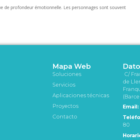
nque de profondeur émotionnelle. Les personnages sont souvent
Mapa Web
Dato
Soluciones
C/ Fra
de Lle
Servicios
Franqu
Aplicaciones técnicas
(Barce
Proyectos
Email:
Contacto
Teléfo
80
Horari