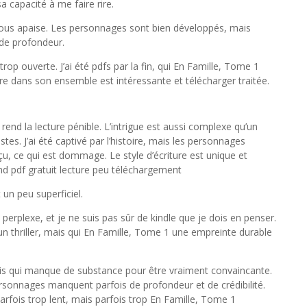
 capacité à me faire rire.
ous apaise. Les personnages sont bien développés, mais
 de profondeur.
 trop ouverte. J’ai été pdfs par la fin, qui En Famille, Tome 1
ire dans son ensemble est intéressante et télécharger traitée.
 rend la lecture pénible. L’intrigue est aussi complexe qu’un
tes. J’ai été captivé par l’histoire, mais les personnages
çu, ce qui est dommage. Le style d’écriture est unique et
rend pdf gratuit lecture peu téléchargement
 un peu superficiel.
é perplexe, et je ne suis pas sûr de kindle que je dois en penser.
un thriller, mais qui En Famille, Tome 1 une empreinte durable
ais qui manque de substance pour être vraiment convaincante.
personnages manquent parfois de profondeur et de crédibilité.
 parfois trop lent, mais parfois trop En Famille, Tome 1