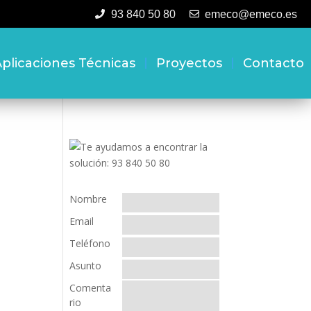
93 840 50 80
emeco@emeco.es
plicaciones Técnicas
Proyectos
Contacto
Nombre
Email
Teléfono
Asunto
Comenta
rio