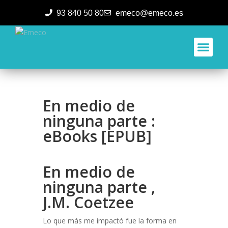
93 840 50 80
emeco@emeco.es
Aplicacione
En medio de
ninguna parte :
eBooks [EPUB]
En medio de
ninguna parte ,
J.M. Coetzee
Lo que más me impactó fue la forma en