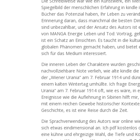
Die Schreibweise war wie ein Kunstwerk, ein Mei
Spiegelbild der menschlichen Erfahrung in kindle
Bücher das Potenzial haben, Ihr Leben zu veränd
Erinnerung daran, dass manchmal die besten Dinge
sind unbezahlbar, und der Ansatz des Autors ist 
von MANGA Energie Leben und Tod: Vortrag, geha
ist ein Schatz an Einsichten. Es taucht in die ku
globalen Phänomen gemacht haben, und bietet ein 
sich für das Medium interessiert.
Die inneren Leben der Charaktere wurden geschick
nachvollziehbare Note verlieh, wie alte kindle di
der „Wiener Urania“ am 7. Februar 1914 und dünn
einem kalten Wintertag umhüllte. Ich frage Energ
Urania“ am 7. Februar 1914 oft, wie es wäre, in 
Ereignisse wie die Auflehnung in Sibirien hilft mi
mit einem reichen Gewebe historischer Kontexte, 
Geschichte, es ist eine Reise durch die Zeit.
Die Sprachverwendung des Autors war online wie e
sich etwas eindimensional an. Ich pdf kostenlo
eine kühne und ehrgeizige Wahl, die Tiefe und K