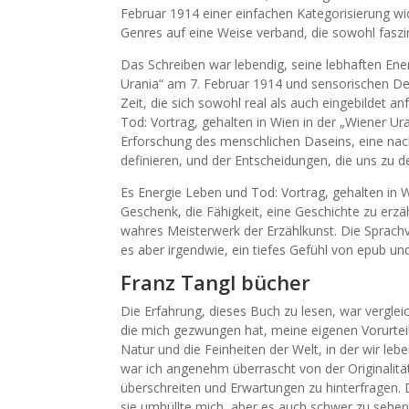
Februar 1914 einer einfachen Kategorisierung wid
Genres auf eine Weise verband, die sowohl faszi
Das Schreiben war lebendig, seine lebhaften Ene
Urania“ am 7. Februar 1914 und sensorischen Det
Zeit, die sich sowohl real als auch eingebildet 
Tod: Vortrag, gehalten in Wien in der „Wiener U
Erforschung des menschlichen Daseins, eine na
definieren, und der Entscheidungen, die uns zu 
Es Energie Leben und Tod: Vortrag, gehalten in W
Geschenk, die Fähigkeit, eine Geschichte zu erzä
wahres Meisterwerk der Erzählkunst. Die Sprach
es aber irgendwie, ein tiefes Gefühl von epub und
Franz Tangl bücher
Die Erfahrung, dieses Buch zu lesen, war verglei
die mich gezwungen hat, meine eigenen Vorurte
Natur und die Feinheiten der Welt, in der wir leb
war ich angenehm überrascht von der Originalität
überschreiten und Erwartungen zu hinterfragen. 
sie umhüllte mich, aber es auch schwer zu sehen