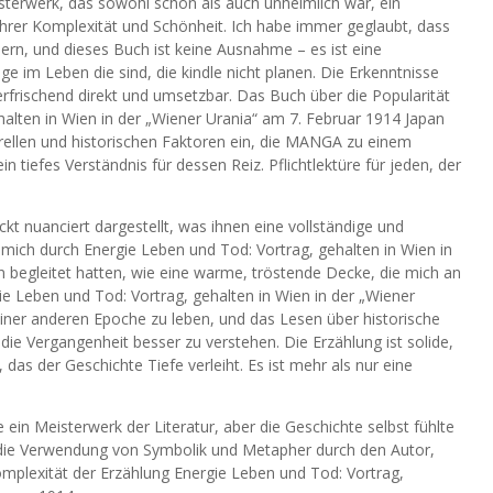
sterwerk, das sowohl schön als auch unheimlich war, ein
 ihrer Komplexität und Schönheit. Ich habe immer geglaubt, dass
ern, und dieses Buch ist keine Ausnahme – es ist eine
 im Leben die sind, die kindle nicht planen. Die Erkenntnisse
erfrischend direkt und umsetzbar. Das Buch über die Popularität
lten in Wien in der „Wiener Urania“ am 7. Februar 1914 Japan
lturellen und historischen Faktoren ein, die MANGA zu einem
tiefes Verständnis für dessen Reiz. Pflichtlektüre für jeden, der
t nuanciert dargestellt, was ihnen eine vollständige und
e mich durch Energie Leben und Tod: Vortrag, gehalten in Wien in
 begleitet hatten, wie eine warme, tröstende Decke, die mich an
ie Leben und Tod: Vortrag, gehalten in Wien in der „Wiener
einer anderen Epoche zu leben, und das Lesen über historische
r, die Vergangenheit besser zu verstehen. Die Erzählung ist solide,
das der Geschichte Tiefe verleiht. Es ist mehr als nur eine
in Meisterwerk der Literatur, aber die Geschichte selbst fühlte
s die Verwendung von Symbolik und Metapher durch den Autor,
omplexität der Erzählung Energie Leben und Tod: Vortrag,