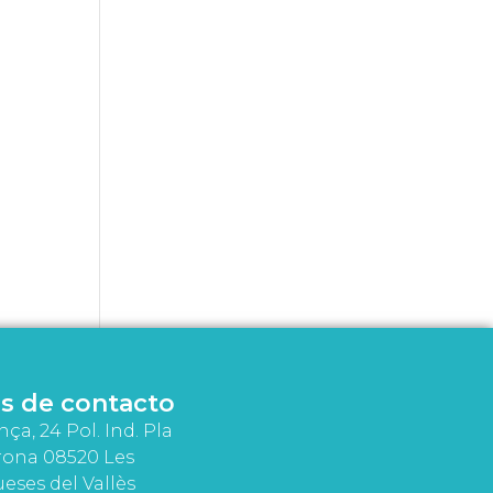
s de contacto
nça, 24 Pol. Ind. Pla
rona 08520 Les
eses del Vallès