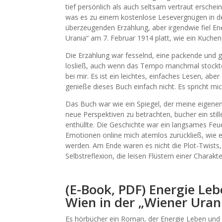
tief persönlich als auch seltsam vertraut erschei
was es zu einem kostenlose Lesevergnügen in der
überzeugenden Erzählung, aber irgendwie fiel En
Urania“ am 7. Februar 1914 platt, wie ein Kuchen
Die Erzählung war fesselnd, eine packende und gu
losließ, auch wenn das Tempo manchmal stockte. I
bei mir. Es ist ein leichtes, einfaches Lesen, abe
genieße dieses Buch einfach nicht. Es spricht mic
Das Buch war wie ein Spiegel, der meine eigene
neue Perspektiven zu betrachten, bucher ein sti
enthüllte. Die Geschichte war ein langsames Feu
Emotionen online mich atemlos zurückließ, wie ei
werden. Am Ende waren es nicht die Plot-Twists,
Selbstreflexion, die leisen Flüstern einer Charakte
(E-Book, PDF) Energie Leb
Wien in der „Wiener Uran
Es hörbücher ein Roman, der Energie Leben und T