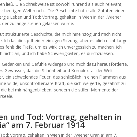
nen ließ. Die Schreibweise ist sowohl rührend als auch relevant,
 heutigen Welt macht. Die Geschichte hatte alle Zutaten einer
ergie Leben und Tod: Vortrag, gehalten in Wien in der „Wiener
, der zu lange stehen gelassen wurde.
t strukturierte Geschichte, die mich hineinzog und mich nicht
ch las dies pdf einer einzigen Sitzung, aber es blieb nicht lange
r es fehlt die Tiefe, um es wirklich unvergesslich zu machen. Ich
h nicht an, und ich habe Schwierigkeiten, es durchzulesen.
n Gedanken und Gefühle widergab und mich dazu herausforderte,
lles Gewässer, das die Schönheit und Komplexität der Welt
er, ein schwelendes Feuer, das schließlich in einen Flammen aus
ne wilde, unkontrollierbare Kraft, die sich weigerte, gezähmt zu
 die bei mir hängenblieben, sondern die stillen Momente der
rseele.
en und Tod: Vortrag, gehalten in
ia“ am 7. Februar 1914
od: Vortrag, gehalten in Wien in der „Wiener Urania“ am 7.