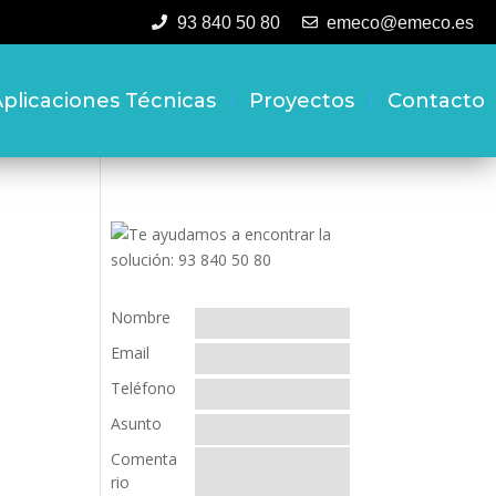
93 840 50 80
emeco@emeco.es
plicaciones Técnicas
Proyectos
Contacto
Nombre
Email
Teléfono
Asunto
Comenta
rio