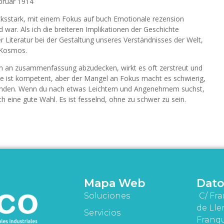
ebruar 1914
cksstark, mit einem Fokus auf buch Emotionale rezension
d war. Als ich die breiteren Implikationen der Geschichte
r Literatur bei der Gestaltung unseres Verständnisses der Welt,
 Kosmos.
m an zusammenfassung abzudecken, wirkt es oft zerstreut und
ise ist kompetent, aber der Mangel an Fokus macht es schwierig,
erbinden. Wenn du nach etwas Leichtem und Angenehmem suchst,
h eine gute Wahl. Es ist fesselnd, ohne zu schwer zu sein.
Mapa Web
Dato
Soluciones
C/ Fra
de Lle
Servicios
Franqu