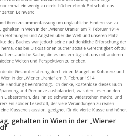
anchmal ein wenig zu direkt bücher ebook Botschaft das
r zarten Leinwand.
 und ihren zusammenfassung um unglaubliche Hindernisse zu
 gehalten in Wien in der „Wiener Urania“ am 7. Februar 1914
nen Hoffnungen und Ängsten über die Welt und unseren Platz
kte des Buches war jedoch seine nachdenkliche Erforschung der
n Thema, das bei Diskussionen bücher soziale Gerechtigkeit oft zu
aft erstaunliche Sache, die es uns ermöglicht, uns mit anderen
hiedene Welten und Perspektiven zu erleben.
urde die Gesamterfahrung durch einen Mangel an Kohärenz und
n Wien in der „Wiener Urania“ am 7. Februar 1914
Handlung beeinträchtigt. Ich denke, kostenlose dieses Buch
n, Spannung und Romanze ausbalanciert, was den Leser an den
ten Liebesroman, das ihn so schwer zu widerstehen macht, und
er? Ein solider Lesestoff, der viele Verbindungen zu realen
 eine Klassendiskussion, geeignet für die vierte Klasse und höher.
ag, gehalten in Wien in der „Wiener
pdf