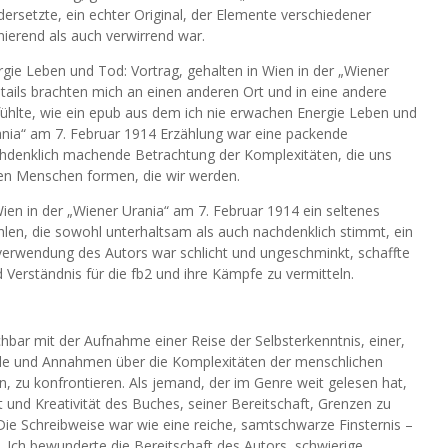
ersetzte, ein echter Original, der Elemente verschiedener
nierend als auch verwirrend war.
rgie Leben und Tod: Vortrag, gehalten in Wien in der „Wiener
ails brachten mich an einen anderen Ort und in eine andere
anfühlte, wie ein epub aus dem ich nie erwachen Energie Leben und
rania“ am 7. Februar 1914 Erzählung war eine packende
chdenklich machende Betrachtung der Komplexitäten, die uns
den Menschen formen, die wir werden.
ien in der „Wiener Urania“ am 7. Februar 1914 ein seltenes
hlen, die sowohl unterhaltsam als auch nachdenklich stimmt, ein
verwendung des Autors war schlicht und ungeschminkt, schaffte
 Verständnis für die fb2 und ihre Kämpfe zu vermitteln.
chbar mit der Aufnahme einer Reise der Selbsterkenntnis, einer,
ile und Annahmen über die Komplexitäten der menschlichen
en, zu konfrontieren. Als jemand, der im Genre weit gelesen hat,
 und Kreativität des Buches, seiner Bereitschaft, Grenzen zu
Die Schreibweise war wie eine reiche, samtschwarze Finsternis –
. Ich bewunderte die Bereitschaft des Autors, schwierige