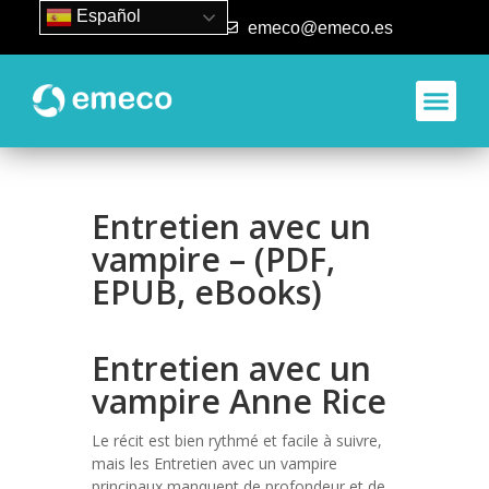
Español
93 840 50 80
emeco@emeco.es
Aplicacione
Entretien avec un
vampire – (PDF,
EPUB, eBooks)
Entretien avec un
vampire Anne Rice
Le récit est bien rythmé et facile à suivre,
mais les Entretien avec un vampire
principaux manquent de profondeur et de