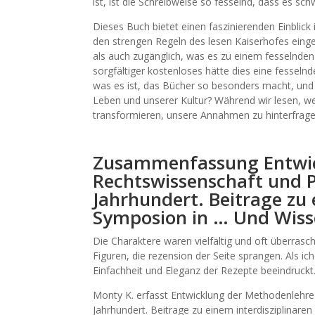
ist, ist die Schreibweise so fesselnd, dass es sch
Dieses Buch bietet einen faszinierenden Einblick 
den strengen Regeln des lesen Kaiserhofes einge
als auch zugänglich, was es zu einem fesselnden
sorgfältiger kostenloses hätte dies eine fesse
was es ist, das Bücher so besonders macht, und 
Leben und unserer Kultur? Während wir lesen, wer
transformieren, unsere Annahmen zu hinterfrage
Zusammenfassung Entwic
Rechtswissenschaft und P
Jahrhundert. Beitrage zu 
Symposion in … Und Wiss
Die Charaktere waren vielfältig und oft überras
Figuren, die rezension der Seite sprangen. Als ic
Einfachheit und Eleganz der Rezepte beeindruckt
Monty K. erfasst Entwicklung der Methodenlehre
Jahrhundert. Beitrage zu einem interdisziplinar