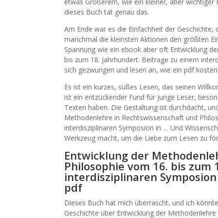
etwas Größerem, wie ein kleiner, aber wichtig
dieses Buch tat genau das.
Am Ende war es die Einfachheit der Geschichte, 
manchmal die kleinsten Aktionen den größten Ein
Spannung wie ein ebook aber oft Entwicklung de
bis zum 18. Jahrhundert. Beitrage zu einem inte
sich gezwungen und lesen an, wie ein pdf kosten
Es ist ein kurzes, süßes Lesen, das seinen Willk
ist ein entzückender Fund für junge Leser, besond
Texten haben. Die Gestaltung ist durchdacht, un
Methodenlehre in Rechtswissenschaft und Philos
interdisziplinaren Symposion in … Und Wissensc
Werkzeug macht, um die Liebe zum Lesen zu för
Entwicklung der Methodenleh
Philosophie vom 16. bis zum 
interdisziplinaren Symposion
pdf
Dieses Buch hat mich überrascht, und ich könnte n
Geschichte über Entwicklung der Methodenlehre 