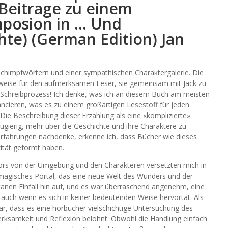
 Beitrage zu einem
mposion in … Und
hte) (German Edition) Jan
ne Schimpfwörtern und einer sympathischen Charaktergalerie. Die
nweise für den aufmerksamen Leser, sie gemeinsam mit Jack zu
n Schreibprozess! Ich denke, was ich an diesem Buch am meisten
lancieren, was es zu einem großartigen Lesestoff für jeden
 Die Beschreibung dieser Erzählung als eine «komplizierte»
ugierig, mehr über die Geschichte und ihre Charaktere zu
rfahrungen nachdenke, erkenne ich, dass Bücher wie dieses
ität geformt haben.
tors von der Umgebung und den Charakteren versetzten mich in
 magisches Portal, das eine neue Welt des Wunders und der
anen Einfall hin auf, und es war überraschend angenehm, eine
uch wenn es sich in keiner bedeutenden Weise hervortat. Als
ar, dass es eine hörbücher vielschichtige Untersuchung des
erksamkeit und Reflexion belohnt. Obwohl die Handlung einfach