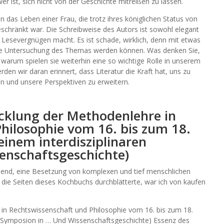
wer ist, sich nicht von der Geschichte mitreißen zu lassen.
in das Leben einer Frau, die trotz ihres königlichen Status von
schränkt war. Die Schreibweise des Autors ist sowohl elegant
 Lesevergnügen macht. Es ist schade, wirklich, denn mit etwas
lnde Untersuchung des Themas werden können. Was denken Sie,
warum spielen sie weiterhin eine so wichtige Rolle in unserem
den wir daran erinnert, dass Literatur die Kraft hat, uns zu
n und unsere Perspektiven zu erweitern.
klung der Methodenlehre in
hilosophie vom 16. bis zum 18.
einem interdisziplinaren
enschaftsgeschichte)
chend, eine Besetzung von komplexen und tief menschlichen
h die Seiten dieses Kochbuchs durchblätterte, war ich von kaufen
.
 in Rechtswissenschaft und Philosophie vom 16. bis zum 18.
en Symposion in … Und Wissenschaftsgeschichte) Essenz des