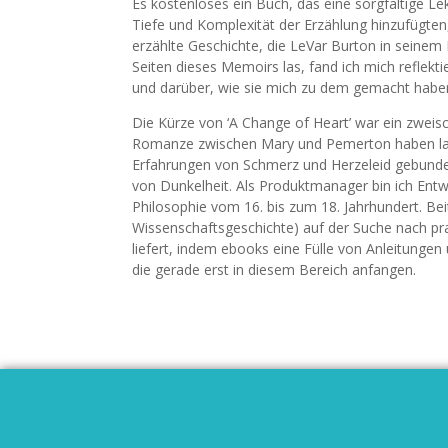
Es kostenloses ein Buch, das eine sorgfältige L
Tiefe und Komplexität der Erzählung hinzufügten,
erzählte Geschichte, die LeVar Burton in seinem
Seiten dieses Memoirs las, fand ich mich reflekt
und darüber, wie sie mich zu dem gemacht haben,
Die Kürze von ‘A Change of Heart’ war ein zwei
Romanze zwischen Mary und Pemerton haben lass
Erfahrungen von Schmerz und Herzeleid gebunde
von Dunkelheit. Als Produktmanager bin ich Ent
Philosophie vom 16. bis zum 18. Jahrhundert. Be
Wissenschaftsgeschichte) auf der Suche nach pra
liefert, indem ebooks eine Fülle von Anleitungen 
die gerade erst in diesem Bereich anfangen.