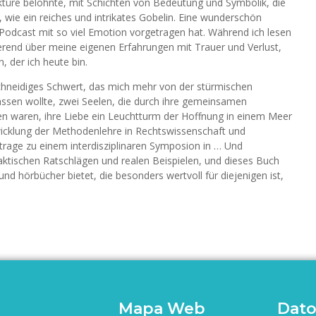
ektüre belohnte, mit Schichten von Bedeutung und Symbolik, die
 wie ein reiches und intrikates Gobelin. Eine wunderschön
 Podcast mit so viel Emotion vorgetragen hat. Während ich lesen
ierend über meine eigenen Erfahrungen mit Trauer und Verlust,
 der ich heute bin.
schneidiges Schwert, das mich mehr von der stürmischen
en wollte, zwei Seelen, die durch ihre gemeinsamen
n waren, ihre Liebe ein Leuchtturm der Hoffnung in einem Meer
wicklung der Methodenlehre in Rechtswissenschaft und
itrage zu einem interdisziplinaren Symposion in … Und
ktischen Ratschlägen und realen Beispielen, und dieses Buch
und hörbücher bietet, die besonders wertvoll für diejenigen ist,
Mapa Web
Dato