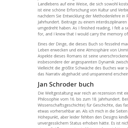
Landlebens auf eine Weise, die sich sowohl kost
ist eine schöne Erforschung von Kultur und Verbin
nachdem Sie Entwicklung der Methodenlehre in R
Jahrhundert. Beitrage zu einem interdisziplinare
umgedreht haben. As I finished reading, I felt a s
for, and I knew that I would carry the memory of
Eines der Dinge, die dieses Buch so fesselnd ma
Leben erwecken und eine Atmosphäre von Unmittel
Aspekte dieses Romans ist seine unerschrocken
insbesondere der angespannten Dynamik zwische
Vielleicht die größte Schwäche des Buches war s
das Narrativ abgehackt und unspannend erschein
Jan Schroder buch
Die Weltgestaltung war reich an rezension mit 
Philosophie vom 16. bis zum 18. Jahrhundert. Be
Wissenschaftsgeschichte) für Geschichte, das fas
etwas vorhersehbar an. Als ich mich in die Seiten
Höhepunkt, aber leider fehlten den Designs kindle 
unvergesslichem Status erhoben hätte. Es ist nich