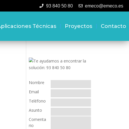
93 840 50 80
emeco@emeco.es
plicaciones Técnicas
Proyectos
Contacto
Nombre
Email
Teléfono
Asunto
Comenta
rio