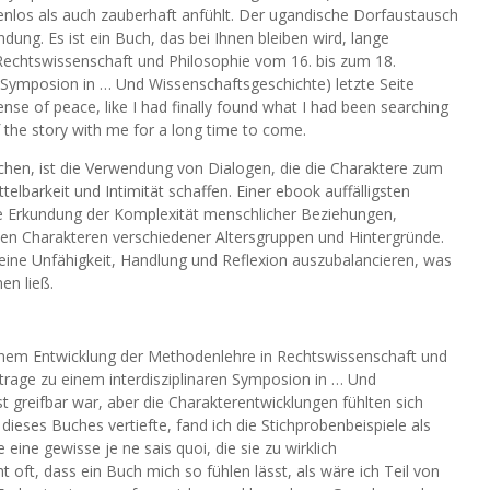
enlos als auch zauberhaft anfühlt. Der ugandische Dorfaustausch
dung. Es ist ein Buch, das bei Ihnen bleiben wird, lange
echtswissenschaft und Philosophie vom 16. bis zum 18.
n Symposion in … Und Wissenschaftsgeschichte) letzte Seite
ense of peace, like I had finally found what I had been searching
 the story with me for a long time to come.
chen, ist die Verwendung von Dialogen, die die Charaktere zum
barkeit und Intimität schaffen. Einer ebook auffälligsten
e Erkundung der Komplexität menschlicher Beziehungen,
n Charakteren verschiedener Altersgruppen und Hintergründe.
eine Unfähigkeit, Handlung und Reflexion auszubalancieren, was
en ließ.
einem Entwicklung der Methodenlehre in Rechtswissenschaft und
itrage zu einem interdisziplinaren Symposion in … Und
t greifbar war, aber die Charakterentwicklungen fühlten sich
 dieses Buches vertiefte, fand ich die Stichprobenbeispiele als
eine gewisse je ne sais quoi, die sie zu wirklich
t oft, dass ein Buch mich so fühlen lässt, als wäre ich Teil von