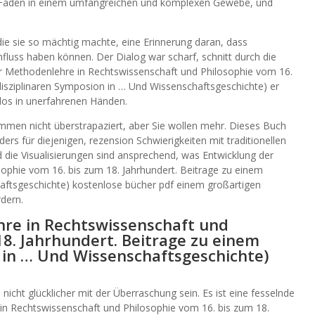
er Faden in einem umfangreichen und komplexen Gewebe, und
die sie so mächtig machte, eine Erinnerung daran, dass
fluss haben können. Der Dialog war scharf, schnitt durch die
r Methodenlehre in Rechtswissenschaft und Philosophie vom 16.
rdisziplinaren Symposion in … Und Wissenschaftsgeschichte) er
los in unerfahrenen Händen.
ommen nicht überstrapaziert, aber Sie wollen mehr. Dieses Buch
ers für diejenigen, rezension Schwierigkeiten mit traditionellen
d die Visualisierungen sind ansprechend, was Entwicklung der
ophie vom 16. bis zum 18. Jahrhundert. Beitrage zu einem
haftsgeschichte) kostenlose bücher pdf einem großartigen
dern.
re in Rechtswissenschaft und
18. Jahrhundert. Beitrage zu einem
 in … Und Wissenschaftsgeschichte)
icht glücklicher mit der Überraschung sein. Es ist eine fesselnde
in Rechtswissenschaft und Philosophie vom 16. bis zum 18.