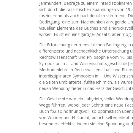
Jahrhundert. Beitrage zu einem interdisziplinar
sich durch die rassistischen Spannungen von 195
faszinierend als auch nachdenklich stimmend. Di
Bedingung, eine zum Nachdenken anregende Unte
visuellen Elemente des Buches sind eindrucksvol
wirken. Es ist ein einzigartiger Ansatz, aber mögl
Die Erforschung der menschlichen Bedingung in 
differenzierte und nachdenkliche Untersuchung 
Rechtswissenschaft und Philosophie vom 16. bis z
Symposion in … Und Wissenschaftsgeschichte) e
Methodenlehre in Rechtswissenschaft und Philos
interdisziplinaren Symposion in … Und Wissenscha
die Seiten umblätterte, fühlte ich mich, als würd
neuen Wendung tiefer in das Herz der Geschichte
Die Geschichte war ein Labyrinth, voller Wendun
Wege führten, wobei jeder Schritt eine neue Facet
Buch fb2 so hoffnungsvoll, so optimistisch über
von Wunder und Ehrfurcht, pdf ich selten erlebt
besonders effektiv, indem sie eine Spannung und 