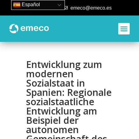
Español
93 840 50 80
emeco@emeco.es
Aplicacione
Entwicklung zum
modernen
Sozialstaat in
Spanien: Regionale
sozialstaatliche
Entwicklung am
Beispiel der
autonomen
Gemeinschaft des