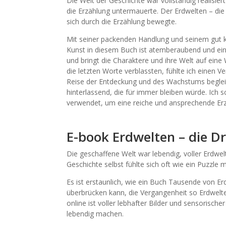
Die Welt der Geschichte war vollständig realisiert
die Erzählung untermauerte. Der Erdwelten – di
sich durch die Erzählung bewegte.
Mit seiner packenden Handlung und seinem gut k
Kunst in diesem Buch ist atemberaubend und ein Z
und bringt die Charaktere und ihre Welt auf eine
die letzten Worte verblassten, fühlte ich einen Ve
Reise der Entdeckung und des Wachstums begleite
hinterlassend, die für immer bleiben würde. Ich 
verwendet, um eine reiche und ansprechende Erzäh
E-book Erdwelten – die D
Die geschaffene Welt war lebendig, voller Erdwe
Geschichte selbst fühlte sich oft wie ein Puzzle 
Es ist erstaunlich, wie ein Buch Tausende von 
überbrücken kann, die Vergangenheit so Erdwelt
online ist voller lebhafter Bilder und sensorisch
lebendig machen.