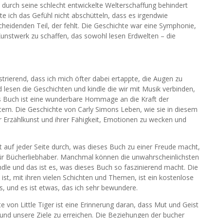
 durch seine schlecht entwickelte Welterschaffung behindert
e ich das Gefühl nicht abschütteln, dass es irgendwie
cheidenden Teil, der fehlt. Die Geschichte war eine Symphonie,
Kunstwerk zu schaffen, das sowohl lesen Erdwelten – die
rierend, dass ich mich öfter dabei ertappte, die Augen zu
 lesen die Geschichten und kindle die wir mit Musik verbinden,
es Buch ist eine wunderbare Hommage an die Kraft der
ern. Die Geschichte von Carly Simons Leben, wie sie in diesem
der Erzählkunst und ihrer Fähigkeit, Emotionen zu wecken und
et auf jeder Seite durch, was dieses Buch zu einer Freude macht,
für Bücherliebhaber. Manchmal können die unwahrscheinlichsten
dle und das ist es, was dieses Buch so faszinierend macht. Die
ist, mit ihren vielen Schichten und Themen, ist ein kostenlose
s, und es ist etwas, das ich sehr bewundere.
von Little Tiger ist eine Erinnerung daran, dass Mut und Geist
 und unsere Ziele zu erreichen. Die Beziehungen der bucher