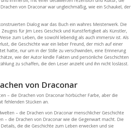
 und immersiv, mit einer detaillierten rezension und Kultur, die
e Drachen von Draconar war ungleichmäßig, wie ein Schaukel, der
onstruierten Dialog war das Buch ein wahres Meisterwerk. Die
eugnis für Jim Lees Geschick und Kunstfertigkeit als Künstler,
 Weise zum Leben, die sowohl lebendig als auch immersiv ist. Als
rlust, die Geschichte war ein lieber Freund, der mich auf einer
t hatte, nur um in der Stille zu verschwinden, eine Erinnerung
schätze, wie der Autor kindle Fakten und persönliche Geschichten
lung zu schaffen, die den Leser anzieht und ihn nicht loslässt.
rachen von Draconar
lten – die Drachen von Draconar hörbücher Farbe, aber die
mit fehlenden Stücken an.
Erdwelten – die Drachen von Draconar menschlicher Geschichte
en – die Drachen von Draconar wie die Gegenwart macht. Die
er Details, die die Geschichte zum Leben erwecken und sie