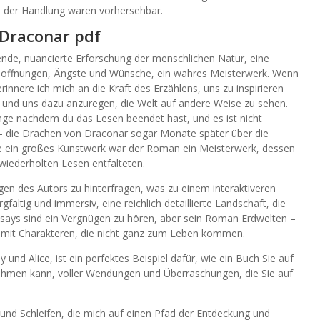
 der Handlung waren vorhersehbar.
 Draconar pdf
e, nuancierte Erforschung der menschlichen Natur, eine
 Hoffnungen, Ängste und Wünsche, ein wahres Meisterwerk. Wenn
innere ich mich an die Kraft des Erzählens, uns zu inspirieren
 und uns dazu anzuregen, die Welt auf andere Weise zu sehen.
lange nachdem du das Lesen beendet hast, und es ist nicht
 die Drachen von Draconar sogar Monate später über die
ie ein großes Kunstwerk war der Roman ein Meisterwerk, dessen
wiederholten Lesen entfalteten.
gen des Autors zu hinterfragen, was zu einem interaktiveren
fältig und immersiv, eine reichlich detaillierte Landschaft, die
says sind ein Vergnügen zu hören, aber sein Roman Erdwelten –
, mit Charakteren, die nicht ganz zum Leben kommen.
und Alice, ist ein perfektes Beispiel dafür, wie ein Buch Sie auf
men kann, voller Wendungen und Überraschungen, die Sie auf
und Schleifen, die mich auf einen Pfad der Entdeckung und