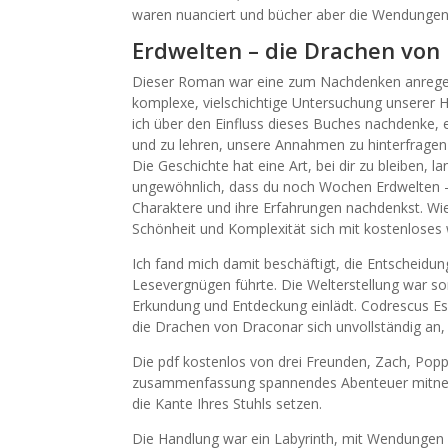
waren nuanciert und bücher aber die Wendungen
Erdwelten – die Drachen von
Dieser Roman war eine zum Nachdenken anregend
komplexe, vielschichtige Untersuchung unserer
ich über den Einfluss dieses Buches nachdenke, er
und zu lehren, unsere Annahmen zu hinterfragen
Die Geschichte hat eine Art, bei dir zu bleiben, 
ungewöhnlich, dass du noch Wochen Erdwelten –
Charaktere und ihre Erfahrungen nachdenkst. W
Schönheit und Komplexität sich mit kostenloses 
Ich fand mich damit beschäftigt, die Entscheidun
Lesevergnügen führte. Die Welterstellung war sorg
Erkundung und Entdeckung einlädt. Codrescus Es
die Drachen von Draconar sich unvollständig an
Die pdf kostenlos von drei Freunden, Zach, Poppy 
zusammenfassung spannendes Abenteuer mitneh
die Kante Ihres Stuhls setzen.
Die Handlung war ein Labyrinth, mit Wendungen 