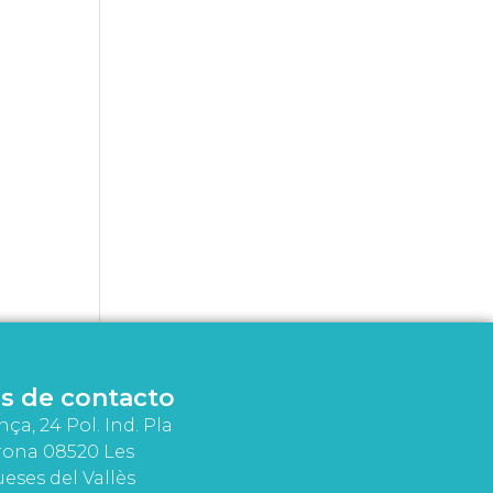
s de contacto
nça, 24 Pol. Ind. Pla
rona 08520 Les
eses del Vallès