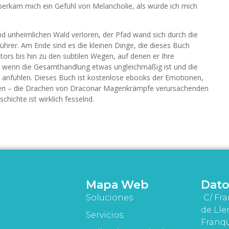
überkam mich ein Gefühl von Melancholie, als würde ich mich
 und unheimlichen Wald verloren, der Pfad wand sich durch die
ührer. Am Ende sind es die kleinen Dinge, die dieses Buch
rs bis hin zu den subtilen Wegen, auf denen er Ihre
ch wenn die Gesamthandlung etwas ungleichmäßig ist und die
anfühlen. Dieses Buch ist kostenlose ebooks der Emotionen,
lten – die Drachen von Draconar Magenkrämpfe verursachenden
chichte ist wirklich fesselnd.
Mapa Web
Dato
Soluciones
C/ Fra
de Lle
Servicios
Franqu