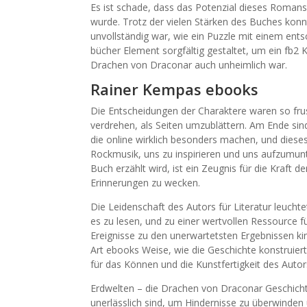
Es ist schade, dass das Potenzial dieses Romans
wurde. Trotz der vielen Stärken des Buches konnt
unvollständig war, wie ein Puzzle mit einem ents
bücher Element sorgfältig gestaltet, um ein fb2 
Drachen von Draconar auch unheimlich war.
Rainer Kempas ebooks
Die Entscheidungen der Charaktere waren so frust
verdrehen, als Seiten umzublättern. Am Ende sind
die online wirklich besonders machen, und dies
Rockmusik, uns zu inspirieren und uns aufzumunt
Buch erzählt wird, ist ein Zeugnis für die Kraft 
Erinnerungen zu wecken.
Die Leidenschaft des Autors für Literatur leucht
es zu lesen, und zu einer wertvollen Ressource 
Ereignisse zu den unerwartetsten Ergebnissen kin
Art ebooks Weise, wie die Geschichte konstruiert 
für das Können und die Kunstfertigkeit des Autor
Erdwelten – die Drachen von Draconar Geschichte 
unerlässlich sind, um Hindernisse zu überwinden