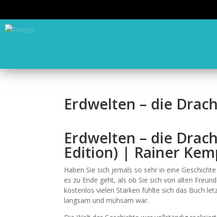
Erdwelten – die Drac
Erdwelten – die Drac
Edition) | Rainer Kem
Haben Sie sich jemals so sehr in eine Geschichte
es zu Ende geht, als ob Sie sich von alten Freund
kostenlos vielen Stärken fühlte sich das Buch l
langsam und mühsam war.