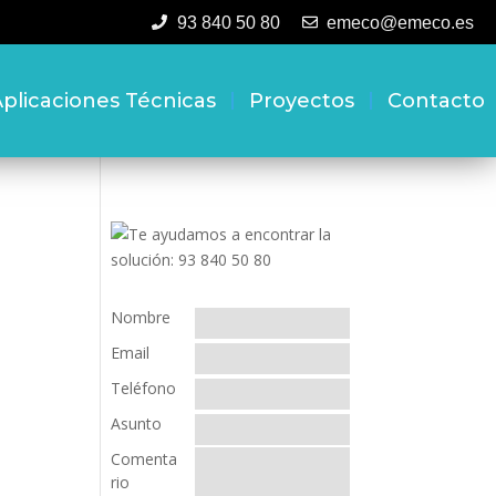
93 840 50 80
emeco@emeco.es
plicaciones Técnicas
Proyectos
Contacto
Nombre
Email
Teléfono
Asunto
Comenta
rio