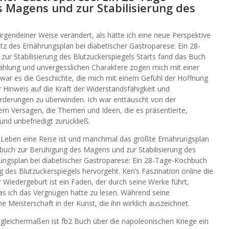
 Magens und zur Stabilisierung des
irgendeiner Weise verändert, als hätte ich eine neue Perspektive
tz des Ernährungsplan bei diabetischer Gastroparese: Ein 28-
r Stabilisierung des Blutzuckerspiegels Starts fand das Buch
zählung und unvergesslichen Charaktere zogen mich mit einer
 war es die Geschichte, die mich mit einem Gefühl der Hoffnung
r Hinweis auf die Kraft der Widerstandsfähigkeit und
orderungen zu überwinden. Ich war enttäuscht von der
m Versagen, die Themen und Ideen, die es präsentierte,
und unbefriedigt zurückließ.
 Leben eine Reise ist und manchmal das größte Ernährungsplan
buch zur Beruhigung des Magens und zur Stabilisierung des
rungsplan bei diabetischer Gastroparese: Ein 28-Tage-Kochbuch
 des Blutzuckerspiegels hervorgeht. Ken’s Faszination online die
r Wiedergeburt ist ein Faden, der durch seine Werke führt,
das ich das Vergnügen hatte zu lesen. Während seine
e Meisterschaft in der Kunst, die ihn wirklich auszeichnet.
 gleichermaßen ist fb2 Buch über die napoleonischen Kriege ein