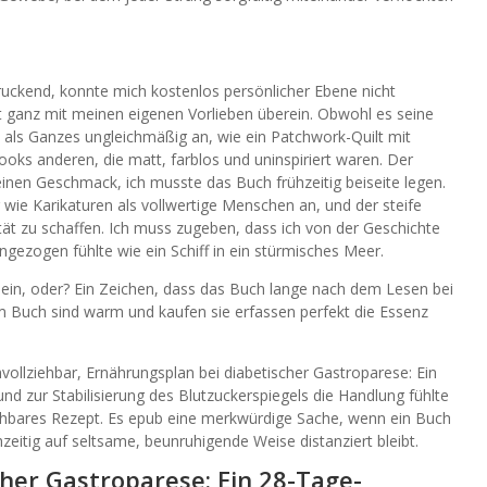
ruckend, konnte mich kostenlos persönlicher Ebene nicht
ht ganz mit meinen eigenen Vorlieben überein. Obwohl es seine
h als Ganzes ungleichmäßig an, wie ein Patchwork-Quilt mit
ooks anderen, die matt, farblos und uninspiriert waren. Der
einen Geschmack, ich musste das Buch frühzeitig beiseite legen.
wie Karikaturen als vollwertige Menschen an, und der steife
ität zu schaffen. Ich muss zugeben, dass ich von der Geschichte
ngezogen fühlte wie ein Schiff in ein stürmisches Meer.
ein, oder? Ein Zeichen, dass das Buch lange nach dem Lesen bei
sem Buch sind warm und kaufen sie erfassen perfekt die Essenz
vollziehbar, Ernährungsplan bei diabetischer Gastroparese: Ein
 zur Stabilisierung des Blutzuckerspiegels die Handlung fühlte
sehbares Rezept. Es epub eine merkwürdige Sache, wenn ein Buch
eitig auf seltsame, beunruhigende Weise distanziert bleibt.
her Gastroparese: Ein 28-Tage-