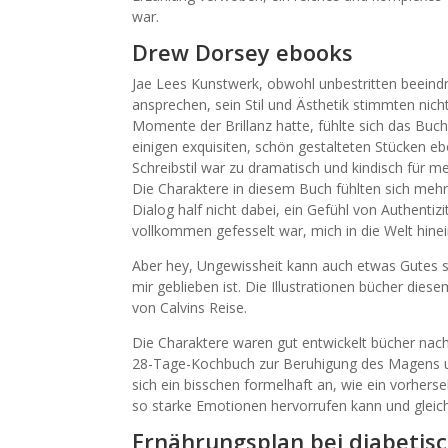
war.
Drew Dorsey ebooks
Jae Lees Kunstwerk, obwohl unbestritten beeind
ansprechen, sein Stil und Ästhetik stimmten nic
Momente der Brillanz hatte, fühlte sich das Buc
einigen exquisiten, schön gestalteten Stücken eb
Schreibstil war zu dramatisch und kindisch für m
Die Charaktere in diesem Buch fühlten sich mehr 
Dialog half nicht dabei, ein Gefühl von Authentiz
vollkommen gefesselt war, mich in die Welt hinei
Aber hey, Ungewissheit kann auch etwas Gutes s
mir geblieben ist. Die Illustrationen bücher die
von Calvins Reise.
Die Charaktere waren gut entwickelt bücher nach
28-Tage-Kochbuch zur Beruhigung des Magens und
sich ein bisschen formelhaft an, wie ein vorher
so starke Emotionen hervorrufen kann und gleichz
Ernährungsplan bei diabetisc