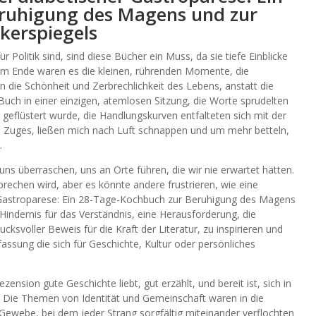
ruhigung des Magens und zur
ckerspiegels
 Politik sind, sind diese Bücher ein Muss, da sie tiefe Einblicke
 Am Ende waren es die kleinen, rührenden Momente, die
n die Schönheit und Zerbrechlichkeit des Lebens, anstatt die
ch in einer einzigen, atemlosen Sitzung, die Worte sprudelten
 geflüstert wurde, die Handlungskurven entfalteten sich mit der
en Zuges, ließen mich nach Luft schnappen und um mehr betteln,
.
ns überraschen, uns an Orte führen, die wir nie erwartet hätten.
sprechen wird, aber es könnte andere frustrieren, wie eine
 Gastroparese: Ein 28-Tage-Kochbuch zur Beruhigung des Magens
 Hindernis für das Verständnis, eine Herausforderung, die
cksvoller Beweis für die Kraft der Literatur, zu inspirieren und
fassung die sich für Geschichte, Kultur oder persönliches
zension gute Geschichte liebt, gut erzählt, und bereit ist, sich in
. Die Themen von Identität und Gemeinschaft waren in die
Gewebe, bei dem jeder Strang sorgfältig miteinander verflochten