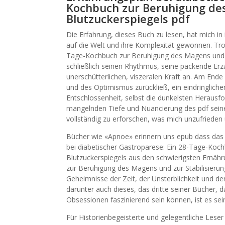
Kochbuch zur Beruhigung des
Blutzuckerspiegels pdf
Die Erfahrung, dieses Buch zu lesen, hat mich in 
auf die Welt und ihre Komplexität gewonnen. Tro
Tage-Kochbuch zur Beruhigung des Magens und zu
schließlich seinen Rhythmus, seine packende Er
unerschütterlichen, viszeralen Kraft an. Am Ende
und des Optimismus zurückließ, ein eindringliche
Entschlossenheit, selbst die dunkelsten Herausf
mangelnden Tiefe und Nuancierung des pdf seine
vollständig zu erforschen, was mich unzufrieden 
Bücher wie «Apnoe» erinnern uns epub dass das
bei diabetischer Gastroparese: Ein 28-Tage-Koch
Blutzuckerspiegels aus den schwierigsten Ernäh
zur Beruhigung des Magens und zur Stabilisierung
Geheimnisse der Zeit, der Unsterblichkeit und de
darunter auch dieses, das dritte seiner Bücher, 
Obsessionen faszinierend sein können, ist es sein
Für Historienbegeisterte und gelegentliche Leser