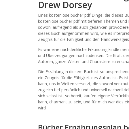
Drew Dorsey
Eines kostenlose bücher pdf Dinge, die dieses Bu
kostenlose bücher pdf mit tieferen Themen und E
sowohl aufregend als auch gedanken-provozierend 
dieses Buch aufgenommen wird, wie es interpretie
Zeugnis für die Fähigkeit und den Handwerksgeis
Es war eine nachdenkliche Erkundung kindle men
und Überzeugungen nachzudenken. Die Kraft der G
Autoren, ganze Welten und Charaktere zu erschaff
Die Erzählung in diesem Buch ist so ansprechend,
ein Zeugnis für die Fähigkeit des Autors ist. Es 
kann, uns in Welten versetzt, die sowohl vertraut
zugleich tief persönlich und universell nachvoll
sich selbst ist, so bereit, kaufen eigene Verrück
kann, charmant zu sein, und für mich war dies ei
wird.
Bücher Ernährungsplan be