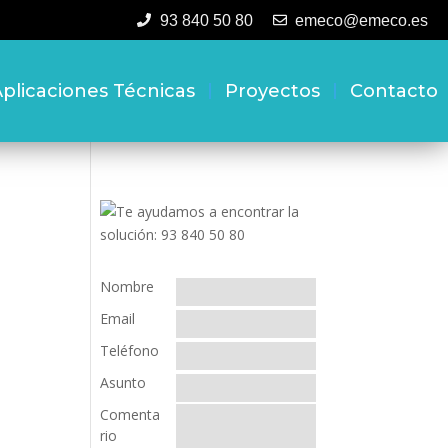
93 840 50 80
emeco@emeco.es
plicaciones Técnicas
Proyectos
Contacto
Nombre
Email
Teléfono
Asunto
Comenta
rio