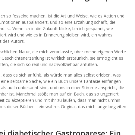
ch so fesselnd machen, ist die Art und Weise, wie es Action und
motionen ausbalanciert, und so eine Erzählung schafft, die
ist. Wenn ich in die Zukunft blicke, bin ich gespannt, wie
rt wird und wie es in Erinnerung bleiben wird, ein wahres
t des Autors.
schlichen Natur, die mich veranlasste, über meine eigenen Werte
eschichtenerzählung ist wirklich erstaunlich, sie ermöglicht es
en, die sich so real und nachvollziehbar anfühlen.
 dass es sich anfühlt, als würde man alles selbst erleben, was
ist eine seltsame Sache, wie ein Buch unsere Fantasie einfangen
 als auch unbekannt sind, und uns in einer Stimme anspricht, die
ziehbar ist. Manchmal stößt man auf ein Buch, das so ungeniert
theit zu akzeptieren und mit ihr zu laufen, dass man nicht umhin
nes dieser Bücher – ein wahres Original, das mich lange begleiten
i diabetischer Gastroparese: Ein