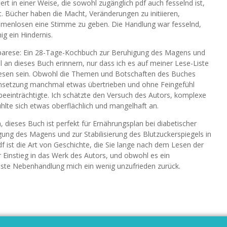
rt in einer Weise, die sowohl zugänglich pdf auch fesselnd ist,
. Bücher haben die Macht, Veränderungen zu initiieren,
menlosen eine Stimme zu geben. Die Handlung war fesselnd,
g ein Hindernis.
oparese: Ein 28-Tage-Kochbuch zur Beruhigung des Magens und
iel an dieses Buch erinnern, nur dass ich es auf meiner Lese-Liste
wesen sein. Obwohl die Themen und Botschaften des Buches
msetzung manchmal etwas übertrieben und ohne Feingefühl
eeinträchtigte. Ich schätzte den Versuch des Autors, komplexe
lte sich etwas oberflächlich und mangelhaft an.
dieses Buch ist perfekt für Ernährungsplan bei diabetischer
ung des Magens und zur Stabilisierung des Blutzuckerspiegels in
df ist die Art von Geschichte, die Sie lange nach dem Lesen der
r Einstieg in das Werk des Autors, und obwohl es ein
ste Nebenhandlung mich ein wenig unzufrieden zurück.