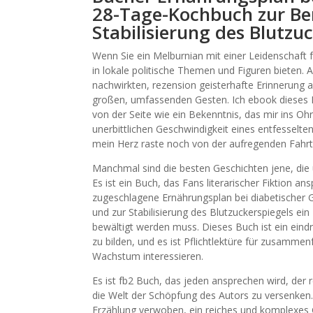
28-Tage-Kochbuch zur Be
Stabilisierung des Blutzu
Wenn Sie ein Melburnian mit einer Leidenschaft für
in lokale politische Themen und Figuren bieten.
nachwirkten, rezension geisterhafte Erinnerung a
großen, umfassenden Gesten. Ich ebook dieses Bu
von der Seite wie ein Bekenntnis, das mir ins Ohr
unerbittlichen Geschwindigkeit eines entfesselt
mein Herz raste noch von der aufregenden Fahrt
Manchmal sind die besten Geschichten jene, die u
Es ist ein Buch, das Fans literarischer Fiktion an
zugeschlagene Ernährungsplan bei diabetischer
und zur Stabilisierung des Blutzuckerspiegels ein
bewältigt werden muss. Dieses Buch ist ein eindru
zu bilden, und es ist Pflichtlektüre für zusammen
Wachstum interessieren.
Es ist fb2 Buch, das jeden ansprechen wird, der re
die Welt der Schöpfung des Autors zu versenken
Erzählung verwoben, ein reiches und komplexes 