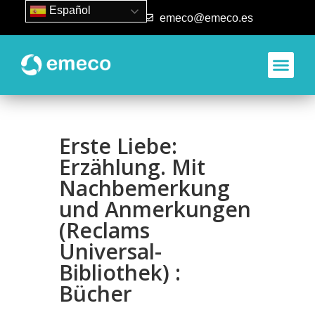
Español
93 840 50 80
emeco@emeco.es
Erste Liebe:
Erzählung. Mit
Nachbemerkung
und Anmerkungen
(Reclams
Universal-
Bibliothek) :
Bücher