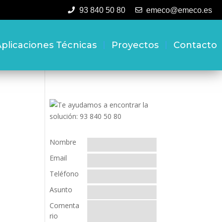
93 840 50 80
emeco@emeco.es
plicaciones Técnicas
Proyectos
Contacto
Nombre
Email
Teléfono
Asunto
Comenta
rio