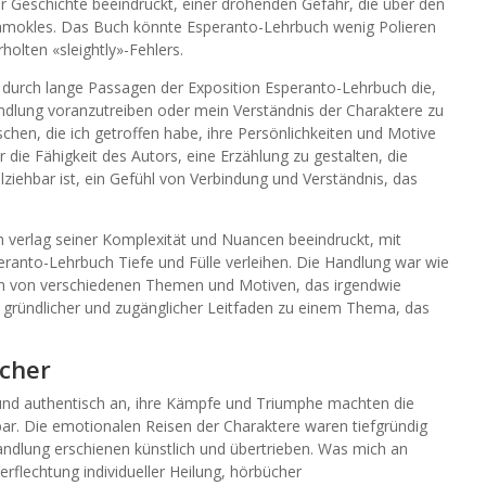
er Geschichte beeindruckt, einer drohenden Gefahr, die über den
amokles. Das Buch könnte Esperanto-Lehrbuch wenig Polieren
holten «sleightly»-Fehlers.
urch lange Passagen der Exposition Esperanto-Lehrbuch die,
ndlung voranzutreiben oder mein Verständnis der Charaktere zu
chen, die ich getroffen habe, ihre Persönlichkeiten und Motive
r die Fähigkeit des Autors, eine Erzählung zu gestalten, die
llziehbar ist, ein Gefühl von Verbindung und Verständnis, das
h verlag seiner Komplexität und Nuancen beeindruckt, mit
ranto-Lehrbuch Tiefe und Fülle verleihen. Die Handlung war wie
en von verschiedenen Themen und Motiven, das irgendwie
 gründlicher und zugänglicher Leitfaden zu einem Thema, das
cher
 und authentisch an, ihre Kämpfe und Triumphe machten die
ar. Die emotionalen Reisen der Charaktere waren tiefgründig
ndlung erschienen künstlich und übertrieben. Was mich an
erflechtung individueller Heilung, hörbücher