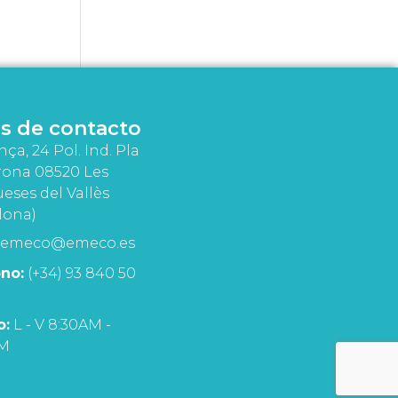
s de contacto
nça, 24 Pol. Ind. Pla
rona 08520 Les
eses del Vallès
lona)
emeco@emeco.es
no:
(+34) 93 840 50
o:
L - V 8:30AM -
PM