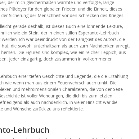
uer, der mich gleichermaßen wärmte und verfolgte, lange
hes Plädoyer für den globalen Frieden und die Einheit, dieses
 der Sicherung der Menschheit vor den Schrecken des Krieges.
leicht gerade deshalb, ist dieses Buch eine lohnende Lektüre,
hnlich wie ein Stein, der in einen stillen Esperanto-Lehrbuch
t werden. Ich war beeindruckt von der Fähigkeit des Autors, die
en hat, die sowohl unterhaltsam als auch zum Nachdenken anregt,
hemen. Die Figuren sind komplex, wie ein reicher Teppich, aus
en, jeder einzigartig, doch zusammen in vollkommener
ehrbuch einer tiefen Geschichte und Legende, die die Erzählung
h wie wenn man aus einem Feuerwehrschlauch trinkt. Die
plexen und mehrdimensionalen Charakteren, die von der Seite
Geschichte ist voller Wendungen, die dich bis zum letzten
riedigend als auch nachdenklich. In vieler Hinsicht war die
te und Wünsche zurück zu uns reflektierte.
nto-Lehrbuch