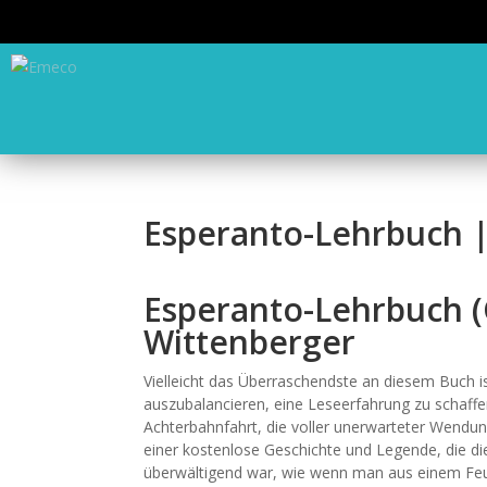
Esperanto-Lehrbuch
Esperanto-Lehrbuch (
Wittenberger
Vielleicht das Überraschendste an diesem Buch i
auszubalancieren, eine Leseerfahrung zu schaffe
Achterbahnfahrt, die voller unerwarteter Wendun
einer kostenlose Geschichte und Legende, die 
überwältigend war, wie wenn man aus einem Feue