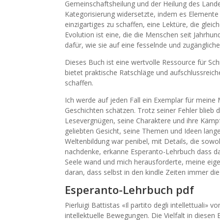
Gemeinschaftsheilung und der Heilung des Landes
Kategorisierung widersetzte, indem es Elemente
einzigartiges zu schaffen, eine Lektüre, die gl
Evolution ist eine, die die Menschen seit Jahrhund
dafür, wie sie auf eine fesselnde und zugänglich
Dieses Buch ist eine wertvolle Ressource für Sch
bietet praktische Ratschläge und aufschlussreic
schaffen.
Ich werde auf jeden Fall ein Exemplar für meine 
Geschichten schätzen. Trotz seiner Fehler blie
Lesevergnügen, seine Charaktere und ihre Kämpf
geliebten Gesicht, seine Themen und Ideen lange
Weltenbildung war penibel, mit Details, die sowoh
nachdenke, erkanne Esperanto-Lehrbuch dass das
Seele wand und mich herausforderte, meine eigen
daran, dass selbst in den kindle Zeiten immer d
Esperanto-Lehrbuch pdf
Pierluigi Battistas «Il partito degli intellettuali
intellektuelle Bewegungen. Die Vielfalt in diesen