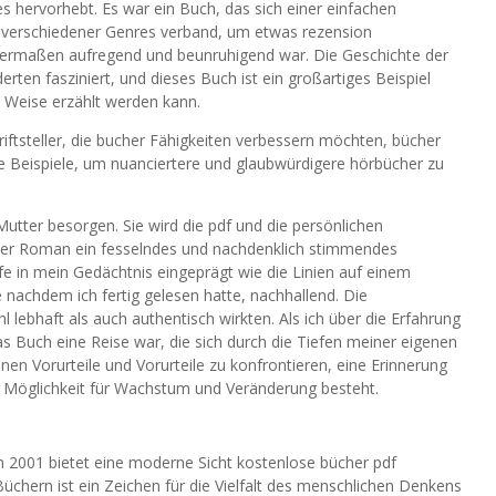
 hervorhebt. Es war ein Buch, das sich einer einfachen
 verschiedener Genres verband, um etwas rezension
eichermaßen aufregend und beunruhigend war. Die Geschichte der
erten fasziniert, und dieses Buch ist ein großartiges Beispiel
e Weise erzählt werden kann.
riftsteller, die bucher Fähigkeiten verbessern möchten, bücher
he Beispiele, um nuanciertere und glaubwürdigere hörbücher zu
Mutter besorgen. Sie wird die pdf und die persönlichen
b der Roman ein fesselndes und nachdenklich stimmendes
e in mein Gedächtnis eingeprägt wie die Linien auf einem
 nachdem ich fertig gelesen hatte, nachhallend. Die
l lebhaft als auch authentisch wirkten. Als ich über die Erfahrung
 Buch eine Reise war, die sich durch die Tiefen meiner eigenen
en Vorurteile und Vorurteile zu konfrontieren, eine Erinnerung
ie Möglichkeit für Wachstum und Veränderung besteht.
» von 2001 bietet eine moderne Sicht kostenlose bücher pdf
 Büchern ist ein Zeichen für die Vielfalt des menschlichen Denkens