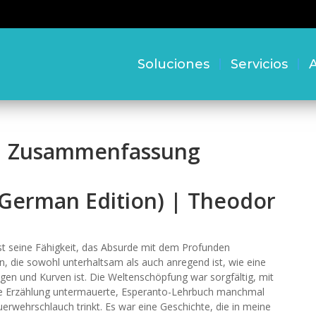
Soluciones
Servicios
A
 | Zusammenfassung
German Edition) | Theodor
st seine Fähigkeit, das Absurde mit dem Profunden
n, die sowohl unterhaltsam als auch anregend ist, wie eine
gen und Kurven ist. Die Weltenschöpfung war sorgfältig, mit
die Erzählung untermauerte, Esperanto-Lehrbuch manchmal
rwehrschlauch trinkt. Es war eine Geschichte, die in meine