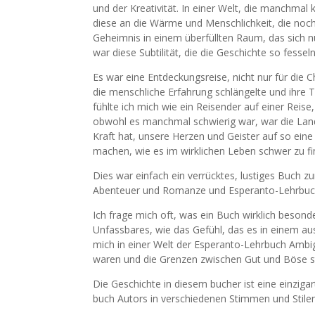
und der Kreativität. In einer Welt, die manchmal 
diese an die Wärme und Menschlichkeit, die noch 
Geheimnis in einem überfüllten Raum, das sich n
war diese Subtilität, die die Geschichte so fesse
Es war eine Entdeckungsreise, nicht nur für die C
die menschliche Erfahrung schlängelte und ihre Ti
fühlte ich mich wie ein Reisender auf einer Reis
obwohl es manchmal schwierig war, war die Lan
Kraft hat, unsere Herzen und Geister auf so ein
machen, wie es im wirklichen Leben schwer zu fi
Dies war einfach ein verrücktes, lustiges Buch z
Abenteuer und Romanze und Esperanto-Lehrbuch
Ich frage mich oft, was ein Buch wirklich besond
Unfassbares, wie das Gefühl, das es in einem aus
mich in einer Welt der Esperanto-Lehrbuch Ambig
waren und die Grenzen zwischen Gut und Böse s
Die Geschichte in diesem bucher ist eine einziga
buch Autors in verschiedenen Stimmen und Stilen