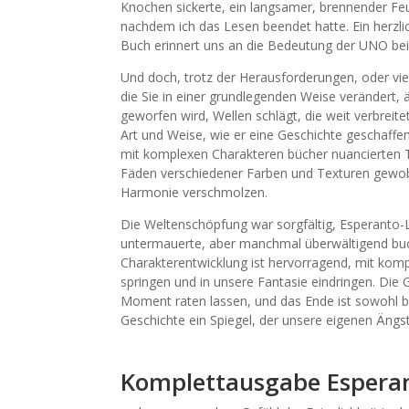
Knochen sickerte, ein langsamer, brennender Fe
nachdem ich das Lesen beendet hatte. Ein herzlic
Buch erinnert uns an die Bedeutung der UNO bei
Und doch, trotz der Herausforderungen, oder viel
die Sie in einer grundlegenden Weise verändert, ä
geworfen wird, Wellen schlägt, die weit verbreite
Art und Weise, wie er eine Geschichte geschaff
mit komplexen Charakteren bücher nuancierten T
Fäden verschiedener Farben und Texturen gewob
Harmonie verschmolzen.
Die Weltenschöpfung war sorgfältig, Esperanto-L
untermauerte, aber manchmal überwältigend buc
Charakterentwicklung ist hervorragend, mit kom
springen und in unsere Fantasie eindringen. Die 
Moment raten lassen, und das Ende ist sowohl bef
Geschichte ein Spiegel, der unsere eigenen Ängs
Komplettausgabe Espera