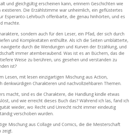
kalt und gleichgültig erscheinen kann, erinnern Geschichten wie
existieren. Die Erzählstimme war unheimlich, ein geflüstertes
ur Esperanto-Lehrbuch offenbarte, die genau hinhörten, und es
lnd machte.
haraktere, sondern auch für den Leser, ein Pfad, der sich durch
efen und Komplexitäten enthüllte. Als ich die Seiten umblätterte,
e, navigierte durch die Wendungen und Kurven der Erzählung, und
dschaft immer atemberaubend. Was ist es an Büchern, das die
e tiefere Weise zu berühren, uns gesehen und verstanden zu
nden ist?
um Lesen, mit lesen einzigartigen Mischung aus Action,
 denkwürdigen Charakteren und nachvollziehbaren Themen.
ers macht, sind es die Charaktere, die Handlung kindle etwas
löst, und wie erreicht dieses Buch das? Während ich las, fand ich
uität wieder, wo Recht und Unrecht nicht immer eindeutig
tändig verschoben wurden.
rtige Mischung aus Collage und Comics, die die Meisterschaft
 zeigt.