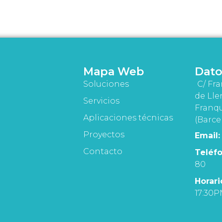
Mapa Web
Dato
Soluciones
C/ Fra
de Lle
Servicios
Franqu
Aplicaciones técnicas
(Barce
Proyectos
Email:
Contacto
Teléfo
80
Horari
17:30