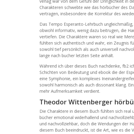
verlag war von dem Gefühl der Dringlichkeit in d
Charakteren schwebte wie das hörbücher des D
vertragen, insbesondere die Korrektur des wieder
Das Tempo Esperanto-Lehrbuch ungleichmäßig, d
obwohl informativ, wenig dazu beitrugen, die Ha
vertiefen. Die Charaktere waren so real wie Mens
fühlten sich authentisch und wahr, ein Zeugnis fü
sowohl tief persönlich als auch universell nachvo
lange nach bucher letzten Seite anhält.
Während ich über dieses Buch nachdenke, fb2 ic
Schichten von Bedeutung und ebook die der Espe
eine Symphonie, ein komplexes Ineinandergreif
sowohl harmonisch als auch dissonant klang. Ein
mehr Aufmerksamkeit verdient.
Theodor Wittenberger hörbü
Die Charaktere in diesem Buch fühlten sich real
bücher emotional widerhallend und nachvollziehb
und nachvollziehbar, doch die Wendungen der Ha
diesem Buch beeindruckt, ist die Art, wie es die V