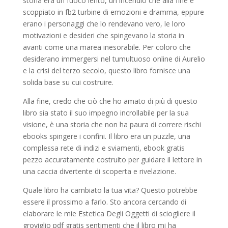
storia era un fuoco lento, un incendio che alla fine è
scoppiato in fb2 turbine di emozioni e dramma, eppure
erano i personaggi che lo rendevano vero, le loro
motivazioni e desideri che spingevano la storia in
avanti come una marea inesorabile. Per coloro che
desiderano immergersi nel tumultuoso online di Aurelio
e la crisi del terzo secolo, questo libro fornisce una
solida base su cui costruire.
Alla fine, credo che ciò che ho amato di più di questo
libro sia stato il suo impegno incrollabile per la sua
visione, è una storia che non ha paura di correre rischi
ebooks spingere i confini. Il libro era un puzzle, una
complessa rete di indizi e sviamenti, ebook gratis
pezzo accuratamente costruito per guidare il lettore in
una caccia divertente di scoperta e rivelazione.
Quale libro ha cambiato la tua vita? Questo potrebbe
essere il prossimo a farlo. Sto ancora cercando di
elaborare le mie Estetica Degli Oggetti di sciogliere il
groviglio pdf gratis sentimenti che il libro mi ha