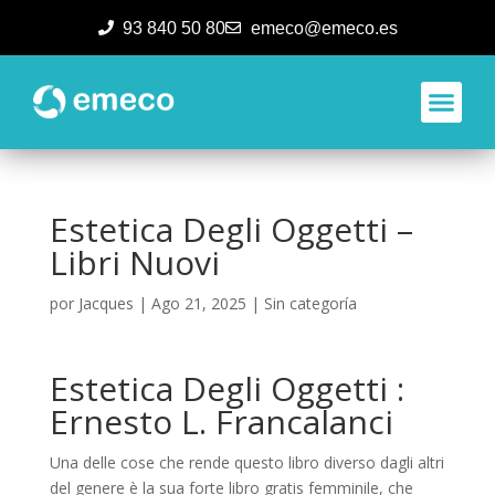
93 840 50 80
emeco@emeco.es
Aplicacione
Estetica Degli Oggetti –
Libri Nuovi
por
Jacques
|
Ago 21, 2025
|
Sin categoría
Estetica Degli Oggetti :
Ernesto L. Francalanci
Una delle cose che rende questo libro diverso dagli altri
del genere è la sua forte libro gratis femminile, che