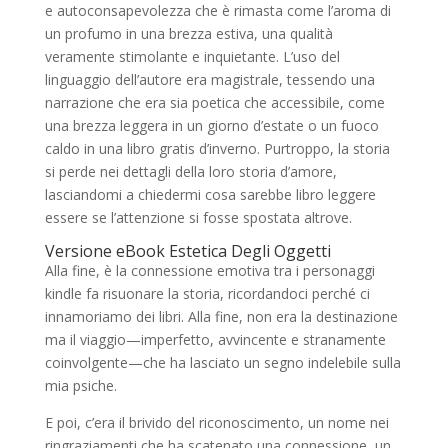
e autoconsapevolezza che è rimasta come l’aroma di
un profumo in una brezza estiva, una qualità
veramente stimolante e inquietante. L’uso del
linguaggio dell’autore era magistrale, tessendo una
narrazione che era sia poetica che accessibile, come
una brezza leggera in un giorno d’estate o un fuoco
caldo in una libro gratis d’inverno. Purtroppo, la storia
si perde nei dettagli della loro storia d’amore,
lasciandomi a chiedermi cosa sarebbe libro leggere
essere se l’attenzione si fosse spostata altrove.
Versione eBook Estetica Degli Oggetti
Alla fine, è la connessione emotiva tra i personaggi
kindle fa risuonare la storia, ricordandoci perché ci
innamoriamo dei libri. Alla fine, non era la destinazione
ma il viaggio—imperfetto, avvincente e stranamente
coinvolgente—che ha lasciato un segno indelebile sulla
mia psiche.
E poi, c’era il brivido del riconoscimento, un nome nei
ringraziamenti che ha scatenato una connessione, un