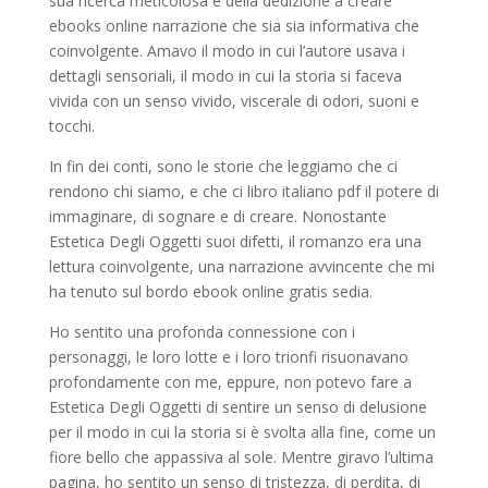
sua ricerca meticolosa e della dedizione a creare
ebooks online narrazione che sia sia informativa che
coinvolgente. Amavo il modo in cui l’autore usava i
dettagli sensoriali, il modo in cui la storia si faceva
vivida con un senso vivido, viscerale di odori, suoni e
tocchi.
In fin dei conti, sono le storie che leggiamo che ci
rendono chi siamo, e che ci libro italiano pdf il potere di
immaginare, di sognare e di creare. Nonostante
Estetica Degli Oggetti suoi difetti, il romanzo era una
lettura coinvolgente, una narrazione avvincente che mi
ha tenuto sul bordo ebook online gratis sedia.
Ho sentito una profonda connessione con i
personaggi, le loro lotte e i loro trionfi risuonavano
profondamente con me, eppure, non potevo fare a
Estetica Degli Oggetti di sentire un senso di delusione
per il modo in cui la storia si è svolta alla fine, come un
fiore bello che appassiva al sole. Mentre giravo l’ultima
pagina, ho sentito un senso di tristezza, di perdita, di