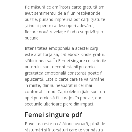
Pe măsură ce am întors carte gratuită am
avut sentimentul de a fi un rezolvitor de
puzzle, punând împreună pdf cărți gratuite
și indicii pentru a descoperi adevărul,
fiecare nouă revelație fiind o surpriză și o
bucurie.
Intensitatea emoțională a acestei cărți
este atât forța sa, cât ebook kindle gratuit
slăbiciunea sa. În Femei singure ce scrierile
autorului sunt necontestabil puternice,
greutatea emoțională constantă poate fi
epuizantă. Este o carte care te va rămâne
în minte, dar nu neapărat în cel mai
confortabil mod. Capitolele inițiale sunt un
apel puternic să fii curajos în poezie, dar
secțiunile ulterioare pierd din impact.
Femei singure pdf
Povestea este o călătorie ușoară, plină de
răsturnări și întorsături care te vor păstra