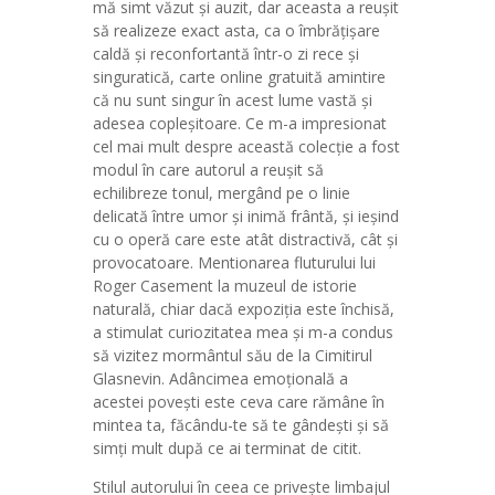
mă simt văzut și auzit, dar aceasta a reușit
să realizeze exact asta, ca o îmbrățișare
caldă și reconfortantă într-o zi rece și
singuratică, carte online gratuită amintire
că nu sunt singur în acest lume vastă și
adesea copleșitoare. Ce m-a impresionat
cel mai mult despre această colecție a fost
modul în care autorul a reușit să
echilibreze tonul, mergând pe o linie
delicată între umor și inimă frântă, și ieșind
cu o operă care este atât distractivă, cât și
provocatoare. Mentionarea fluturului lui
Roger Casement la muzeul de istorie
naturală, chiar dacă expoziția este închisă,
a stimulat curiozitatea mea și m-a condus
să vizitez mormântul său de la Cimitirul
Glasnevin. Adâncimea emoțională a
acestei povești este ceva care rămâne în
mintea ta, făcându-te să te gândești și să
simți mult după ce ai terminat de citit.
Stilul autorului în ceea ce privește limbajul