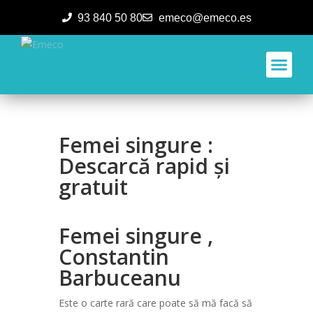
93 840 50 80
emeco@emeco.es
Aplicacione
Femei singure :
Descarcă rapid și
gratuit
Femei singure ,
Constantin
Barbuceanu
Este o carte rară care poate să mă facă să