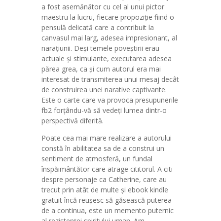
a fost asemănător cu cel al unui pictor
maestru la lucru, fiecare propoziție fiind o
pensulă delicată care a contribuit la
canvasul mai larg, adesea impresionant, al
narațiunii. Deși temele poveștirii erau
actuale și stimulante, executarea adesea
părea grea, ca și cum autorul era mai
interesat de transmiterea unui mesaj decât
de construirea unei narative captivante.
Este o carte care va provoca presupunerile
fb2 forțându-vă să vedeți lumea dintr-o
perspectivă diferită.
Poate cea mai mare realizare a autorului
constă în abilitatea sa de a construi un
sentiment de atmosferă, un fundal
înspăimântător care atrage cititorul. A citi
despre personaje ca Catherine, care au
trecut prin atât de multe și ebook kindle
gratuit încă reușesc să găsească puterea
de a continua, este un memento puternic
al rezistenței spiritului uman. Am