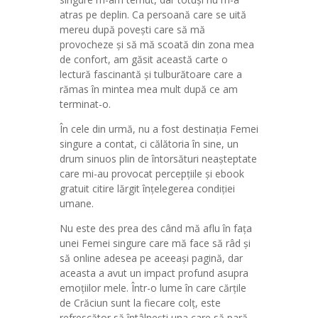
atras pe deplin. Ca persoană care se uită
mereu după povești care să mă
provocheze și să mă scoată din zona mea
de confort, am găsit această carte o
lectură fascinantă și tulburătoare care a
rămas în mintea mea mult după ce am
terminat-o.
În cele din urmă, nu a fost destinația Femei
singure a contat, ci călătoria în sine, un
drum sinuos plin de întorsături neașteptate
care mi-au provocat percepțiile și ebook
gratuit citire lărgit înțelegerea condiției
umane.
Nu este des prea des când mă aflu în fața
unei Femei singure care mă face să râd și
să online adesea pe aceeași pagină, dar
aceasta a avut un impact profund asupra
emoțiilor mele. Într-o lume în care cărțile
de Crăciun sunt la fiecare colț, este
refrescător să întâlnești una care să pară