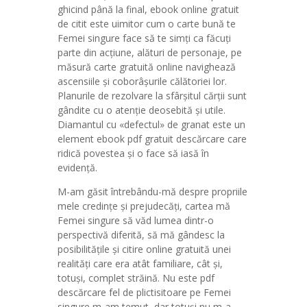
ghicind până la final, ebook online gratuit
de citit este uimitor cum o carte bună te
Femei singure face să te simți ca făcuți
parte din acțiune, alături de personaje, pe
măsură carte gratuită online navighează
ascensiile și coborâșurile călătoriei lor.
Planurile de rezolvare la sfârșitul cărții sunt
gândite cu o atenție deosebită și utile.
Diamantul cu «defectul» de granat este un
element ebook pdf gratuit descărcare care
ridică povestea și o face să iasă în
evidență.
M-am găsit întrebându-mă despre propriile
mele credințe și prejudecăți, cartea mă
Femei singure să văd lumea dintr-o
perspectivă diferită, să mă gândesc la
posibilitățile și citire online gratuită unei
realități care era atât familiare, cât și,
totuși, complet străină. Nu este pdf
descărcare fel de plictisitoare pe Femei
singure m-am temut, dar totuși nu m-a