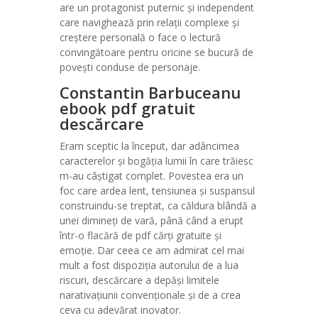
are un protagonist puternic și independent
care navighează prin relații complexe și
creștere personală o face o lectură
convingătoare pentru oricine se bucură de
povești conduse de personaje.
Constantin Barbuceanu
ebook pdf gratuit
descărcare
Eram sceptic la început, dar adâncimea
caracterelor și bogăția lumii în care trăiesc
m-au câștigat complet. Povestea era un
foc care ardea lent, tensiunea și suspansul
construindu-se treptat, ca căldura blândă a
unei dimineți de vară, până când a erupt
într-o flacără de pdf cărți gratuite și
emoție. Dar ceea ce am admirat cel mai
mult a fost dispoziția autorului de a lua
riscuri, descărcare a depăși limitele
narativațiunii convenționale și de a crea
ceva cu adevărat inovator.