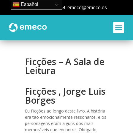
Español
93 840 50 80
emeco@emeco.es
Ficções – A Sala de
Leitura
Ficções , Jorge Luis
Borges
Eu Ficções ao longo deste livro. A história
era tão emocionalmente ressonante, e os
personagens eram alguns dos mais
memoráveis que encontrei. Obrigado,