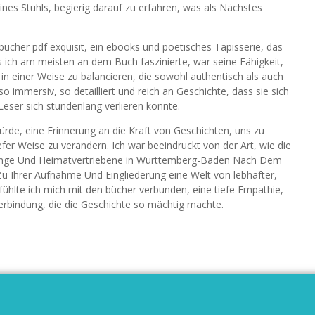
es Stuhls, begierig darauf zu erfahren, was als Nächstes
bücher pdf exquisit, ein ebooks und poetisches Tapisserie, das
s ich am meisten an dem Buch faszinierte, war seine Fähigkeit,
in einer Weise zu balancieren, die sowohl authentisch als auch
so immersiv, so detailliert und reich an Geschichte, dass sie sich
 Leser sich stundenlang verlieren konnte.
ürde, eine Erinnerung an die Kraft von Geschichten, uns zu
efer Weise zu verändern. Ich war beeindruckt von der Art, wie die
htlinge Und Heimatvertriebene in Wurttemberg-Baden Nach Dem
u Ihrer Aufnahme Und Eingliederung eine Welt von lebhafter,
, fühlte ich mich mit den bücher verbunden, eine tiefe Empathie,
Verbindung, die die Geschichte so mächtig machte.