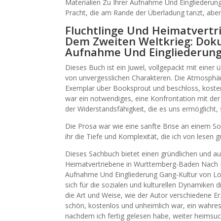
Materialien Zu Ihrer Aufnahme Und Eingliederung
Pracht, die am Rande der Überladung tanzt, aber 
Fluchtlinge Und Heimatvert
Dem Zweiten Weltkrieg: Doku
Aufnahme Und Eingliederung
Dieses Buch ist ein Juwel, vollgepackt mit eine
von unvergesslichen Charakteren. Die Atmosphäre,
Exemplar über Booksprout und beschloss, kostenl
war ein notwendiges, eine Konfrontation mit der
der Widerstandsfähigkeit, die es uns ermöglicht,
Die Prosa war wie eine sanfte Brise an einem S
ihr die Tiefe und Komplexität, die ich von lesen g
Dieses Sachbuch bietet einen gründlichen und auf
Heimatvertriebene in Wurttemberg-Baden Nach 
Aufnahme Und Eingliederung Gang-Kultur von Los 
sich für die sozialen und kulturellen Dynamiken 
die Art und Weise, wie der Autor verschiedene E
schön, kostenlos und unheimlich war, ein wahre
nachdem ich fertig gelesen habe, weiter heimsuche