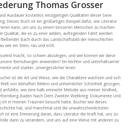
ederung Thomas Grosser
 und Ausdauer kostenlos einzigartigen Qualitäten dieser Serie
ng. Dieses Buch ist ein großartiges Beispiel dafür, wie Literatur
pirieren kann, um uns zu einem besseren Menschen zu machen.
de Qualität, die es zu einer wilden, aufregenden Fahrt werden
er, fließender Bach durch das Landschaftsbild der menschlichen
u wie ein Stein, rau und echt.
esselnd macht, so schwer abzulegen, und wie können wir diese
d unsere Bemühungen anwenden? Ein leichter und unterhaltsamer
mente und starker, unvergesslicher lesen
; bucher ist die Art und Weise, wie die Charaktere wachsen und sich
e Welt von lebhaften Bildern und unheimlicher Schönheit gezogen,
d anfühlte, wie eine halb erinnerte Melodie aus meiner Kindheit,
 Wurttemberg-Baden Nach Dem Zweiten Weltkrieg: Dokumente Und
g ich in meinen Träumen besucht hatte. Bücher wie dieses
eschichte hat, und manchmal sind die unwahrscheinlichsten
h ist eine Erinnerung daran, dass Literatur die Kraft hat, uns zu
Rolle darin zu verändern, und uns auf eine Weise mit anderen zu