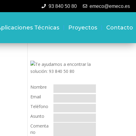
93 840 50 80
emeco@emeco.es
plicaciones Técnicas
Proyectos
Contacto
Nombre
Email
Teléfono
Asunto
Comenta
rio