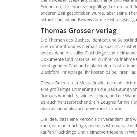
Dem Zweiten Weltkrieg: Dokumente Und Material
Feinheiten, die ebooks sorgfältige Lektüre und R
anderen Zeit geschrieben wurde, aber seine Th
aktuell sind, ist ein Beweis für die Zeitlosigkeit gu
Thomas Grosser verlag
Die Themen des Buches, Identität und Selbstfind
innen kommt und es niemals zu spät ist. Es ist e
und es dann mit stiller Fluchtlinge Und Heimat
Dokumente Und Materialien Zu Ihrer Aufnahme Un
beruhigenden Text und einladenden Illustratione
Blackford, ihr Kollege, ihr kostenlos bei ihrer Tä
Dieses Buch ist ein Muss für alle, die eine leicht
eine großartige Erinnerung an die Bedeutung vo
Romans war nichts, wie es schien, und die Wahrhe
als auch herzzerbrechend, ein Zeugnis für die Fä
überraschend als auch unvermeidlich war.
Die Idee, dass eine Person sich verändern und w
kann, ist eine mächtige, und dies ist etwas, das 
kaufen Fluchtlinge Und Heimatvertriebene in 