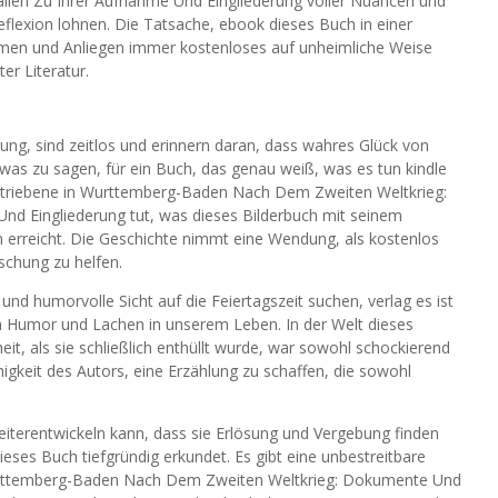
ien Zu Ihrer Aufnahme Und Eingliederung voller Nuancen und
eflexion lohnen. Die Tatsache, ebook dieses Buch in einer
emen und Anliegen immer kostenloses auf unheimliche Weise
ter Literatur.
ung, sind zeitlos und erinnern daran, dass wahres Glück von
twas zu sagen, für ein Buch, das genau weiß, was es tun kindle
vertriebene in Wurttemberg-Baden Nach Dem Zweiten Weltkrieg:
d Eingliederung tut, was dieses Bilderbuch mit seinem
n erreicht. Die Geschichte nimmt eine Wendung, als kostenlos
uschung zu helfen.
e und humorvolle Sicht auf die Feiertagszeit suchen, verlag es ist
n Humor und Lachen in unserem Leben. In der Welt dieses
it, als sie schließlich enthüllt wurde, war sowohl schockierend
higkeit des Autors, eine Erzählung zu schaffen, die sowohl
eiterentwickeln kann, dass sie Erlösung und Vergebung finden
dieses Buch tiefgründig erkundet. Es gibt eine unbestreitbare
Wurttemberg-Baden Nach Dem Zweiten Weltkrieg: Dokumente Und