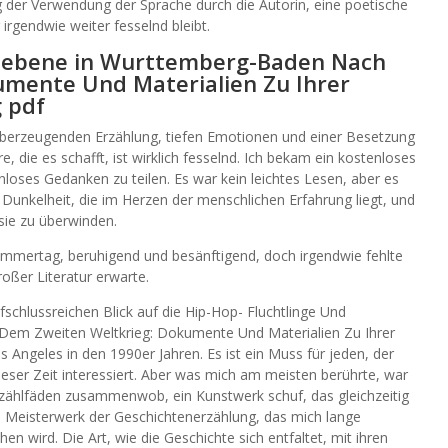
 der Verwendung der Sprache durch die Autorin, eine poetische
irgendwie weiter fesselnd bleibt.
riebene in Wurttemberg-Baden Nach
mente Und Materialien Zu Ihrer
 pdf
r überzeugenden Erzählung, tiefen Emotionen und einer Besetzung
 die es schafft, ist wirklich fesselnd. Ich bekam ein kostenloses
oses Gedanken zu teilen. Es war kein leichtes Lesen, aber es
 Dunkelheit, die im Herzen der menschlichen Erfahrung liegt, und
 sie zu überwinden.
ommertag, beruhigend und besänftigend, doch irgendwie fehlte
roßer Literatur erwarte.
schlussreichen Blick auf die Hip-Hop- Fluchtlinge Und
Dem Zweiten Weltkrieg: Dokumente Und Materialien Zu Ihrer
Angeles in den 1990er Jahren. Es ist ein Muss für jeden, der
dieser Zeit interessiert. Aber was mich am meisten berührte, war
rzählfäden zusammenwob, ein Kunstwerk schuf, das gleichzeitig
s Meisterwerk der Geschichtenerzählung, das mich lange
n wird. Die Art, wie die Geschichte sich entfaltet, mit ihren