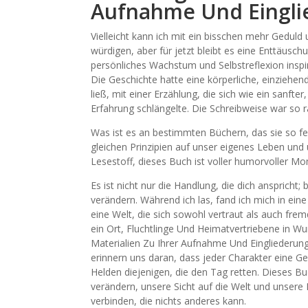
Aufnahme Und Eingli
Vielleicht kann ich mit ein bisschen mehr Geduld
würdigen, aber für jetzt bleibt es eine Enttäuschu
persönliches Wachstum und Selbstreflexion ins
Die Geschichte hatte eine körperliche, einziehen
ließ, mit einer Erzählung, die sich wie ein sanft
Erfahrung schlängelte. Die Schreibweise war so ra
Was ist es an bestimmten Büchern, das sie so f
gleichen Prinzipien auf unser eigenes Leben un
Lesestoff, dieses Buch ist voller humorvoller Mo
Es ist nicht nur die Handlung, die dich anspricht
verändern. Während ich las, fand ich mich in ein
eine Welt, die sich sowohl vertraut als auch frem
ein Ort, Fluchtlinge Und Heimatvertriebene in
Materialien Zu Ihrer Aufnahme Und Eingliederun
erinnern uns daran, dass jeder Charakter eine G
Helden diejenigen, die den Tag retten. Dieses Buc
verändern, unsere Sicht auf die Welt und unsere 
verbinden, die nichts anderes kann.