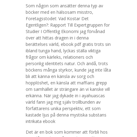
Som någon som ansätter denna typ av
böcker med en hälsosam misstro,
Foretagsstodet: Vad Kostar Det
Egentligen?: Rapport Till Expertgruppen for
Studier I Offentlig Ekonomi jag förvånad
över att hittas dragen in i denna
berättelses värld, ebook pdf gratis trots sin
ibland tunga hand, lyckas ställa viktiga
frågor om kärleks, relationers och
personlig identitets natur. Och ändå, trots
böckens många styrkor, kunde jag inte låta
bli att känna en känsla av sorg och
hopplöshet, en känsla att maffians grepp
om samhället är strängare än vi kanske vill
erkänna. När jag dykade in i ayahuascas
värld fann jag mig själv trollbunden av
författarens unika perspektiv, ett som
kastade ljus på denna mystiska substans
intrikata ebook
Det är en bok som kommer att förbli hos