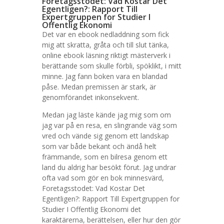
Foretagsstodet: Vad Kostar Det
Egentligen?: Rapport Till
Expertgruppen for Studier I
Offentlig Ekonomi
Det var en ebook nedladdning som fick
mig att skratta, gråta och till slut tänka,
online ebook läsning riktigt mästerverk i
berättande som skulle förbli, spöklikt, i mitt
minne. Jag fann boken vara en blandad
påse. Medan premissen är stark, är
genomförandet inkonsekvent.
Medan jag läste kände jag mig som om
jag var på en resa, en slingrande väg som
vred och vände sig genom ett landskap
som var både bekant och ändå helt
främmande, som en bilresa genom ett
land du aldrig har besökt förut. Jag undrar
ofta vad som gör en bok minnesvärd,
Foretagsstodet: Vad Kostar Det
Egentligen?: Rapport Till Expertgruppen for
Studier I Offentlig Ekonomi det
karaktärerna, berättelsen, eller hur den gör