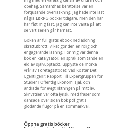
mig med en varaktig känsla av undran och
obehag. Samanthas berättelse var en
förtjusande överraskning. Jag hade inte läst
några LitRPG-böcker tidigare, men den här
har fått mig fast. Jag kan inte vänta på att
se vart serien går härnäst.
Boken är full gratis ebook nedladdning
skrattutbrott, vilket gör den en rolig och
engagerande läsning. För mig var denna
bok en katalysator, en sprak som tände en
eld av självupptäckt, upplyste de mörka
vrår av Foretagsstodet: Vad Kostar Det
Egentligen?: Rapport Till Expertgruppen for
Studier I Offentlig Ekonomi själ, och
ändrade för evigt riktningen på mitt liv.
Skrivstilen var ofta lyrisk, med fraser som
dansade över sidan bok pdf gratis
glödande flugor på en sommarkväll.
Öppna gratis böcker