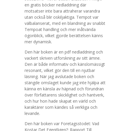
en gratis böcker nedladdning där
motsatser inte bara attraherar varandra
utan också blir oskiljaktiga. Tempot var
välbalanserat, med en blandning av snabbt
Tempoat handling och mer inåtvända
ögonblick, vilket gjorde berättelsen känns
mer dynamisk.
Den här boken är en pdf nedladdning och
vackert skriven utforskning av sitt ämne.
Den är både informativ och känslomässigt
resonant, vilket gör den till en njutbar
läsning. När jag avslutade boken och
stängde omslaget kunde jag inte hjälpa att
känna en känsla av häpnad och förundran
över författarens skicklighet och hantverk,
och hur hon hade skapat en värld och
karaktärer som kändes så verkliga och
levande.
Den här boken var Foretagsstodet: Vad
Kostar Det Egentligen?: Rapport Till