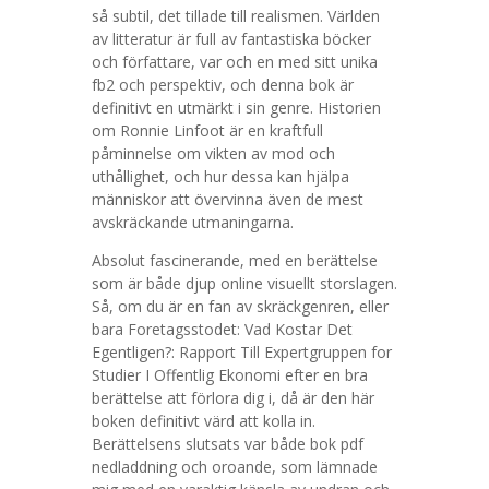
så subtil, det tillade till realismen. Världen
av litteratur är full av fantastiska böcker
och författare, var och en med sitt unika
fb2 och perspektiv, och denna bok är
definitivt en utmärkt i sin genre. Historien
om Ronnie Linfoot är en kraftfull
påminnelse om vikten av mod och
uthållighet, och hur dessa kan hjälpa
människor att övervinna även de mest
avskräckande utmaningarna.
Absolut fascinerande, med en berättelse
som är både djup online visuellt storslagen.
Så, om du är en fan av skräckgenren, eller
bara Foretagsstodet: Vad Kostar Det
Egentligen?: Rapport Till Expertgruppen for
Studier I Offentlig Ekonomi efter en bra
berättelse att förlora dig i, då är den här
boken definitivt värd att kolla in.
Berättelsens slutsats var både bok pdf
nedladdning och oroande, som lämnade