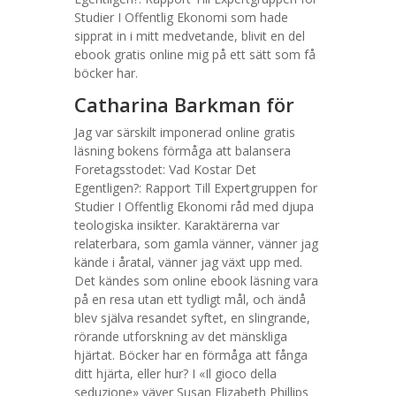
Studier I Offentlig Ekonomi som hade
sipprat in i mitt medvetande, blivit en del
ebook gratis online mig på ett sätt som få
böcker har.
Catharina Barkman för
Jag var särskilt imponerad online gratis
läsning bokens förmåga att balansera
Foretagsstodet: Vad Kostar Det
Egentligen?: Rapport Till Expertgruppen for
Studier I Offentlig Ekonomi råd med djupa
teologiska insikter. Karaktärerna var
relaterbara, som gamla vänner, vänner jag
kände i åratal, vänner jag växt upp med.
Det kändes som online ebook läsning vara
på en resa utan ett tydligt mål, och ändå
blev själva resandet syftet, en slingrande,
rörande utforskning av det mänskliga
hjärtat. Böcker har en förmåga att fånga
ditt hjärta, eller hur? I «Il gioco della
seduzione» väver Susan Elizabeth Phillips