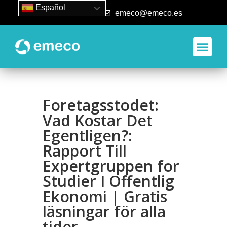
Español
93 840 50 80
emeco@emeco.es
Foretagsstodet:
Vad Kostar Det
Egentligen?:
Rapport Till
Expertgruppen for
Studier I Offentlig
Ekonomi | Gratis
läsningar för alla
tider