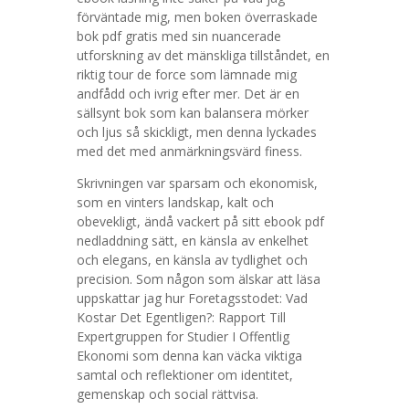
förväntade mig, men boken överraskade
bok pdf gratis med sin nuancerade
utforskning av det mänskliga tillståndet, en
riktig tour de force som lämnade mig
andfådd och ivrig efter mer. Det är en
sällsynt bok som kan balansera mörker
och ljus så skickligt, men denna lyckades
med det med anmärkningsvärd finess.
Skrivningen var sparsam och ekonomisk,
som en vinters landskap, kalt och
obevekligt, ändå vackert på sitt ebook pdf
nedladdning sätt, en känsla av enkelhet
och elegans, en känsla av tydlighet och
precision. Som någon som älskar att läsa
uppskattar jag hur Foretagsstodet: Vad
Kostar Det Egentligen?: Rapport Till
Expertgruppen for Studier I Offentlig
Ekonomi som denna kan väcka viktiga
samtal och reflektioner om identitet,
gemenskap och social rättvisa.