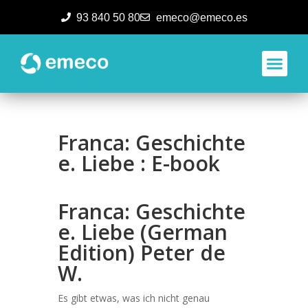
93 840 50 80
emeco@emeco.es
Aplicacione
Franca: Geschichte
e. Liebe : E-book
Franca: Geschichte
e. Liebe (German
Edition) Peter de
W.
Es gibt etwas, was ich nicht genau