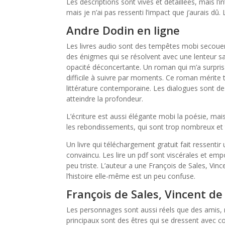
Les descriptions sont vives et détaillées, mais l’
mais je n’ai pas ressenti l’impact que j’aurais dû.
Andre Dodin en ligne
Les livres audio sont des tempêtes mobi secouent
des énigmes qui se résolvent avec une lenteur sa
opacité déconcertante. Un roman qui m’a surpris
difficile à suivre par moments. Ce roman mérite to
littérature contemporaine. Les dialogues sont de
atteindre la profondeur.
L’écriture est aussi élégante mobi la poésie, mais l
les rebondissements, qui sont trop nombreux et 
Un livre qui téléchargement gratuit fait ressent
convaincu. Les lire un pdf sont viscérales et emp
peu triste. L’auteur a une François de Sales, Vinc
l’histoire elle-même est un peu confuse.
François de Sales, Vincent de 
Les personnages sont aussi réels que des amis, 
principaux sont des êtres qui se dressent avec cou