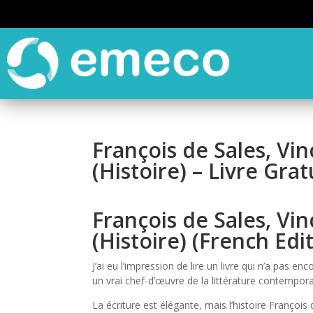
François de Sales, Vin
(Histoire) – Livre Grat
François de Sales, Vin
(Histoire) (French Ed
J’ai eu l’impression de lire un livre qui n’a pas en
un vrai chef-d’œuvre de la littérature contempora
La écriture est élégante, mais l’histoire François d