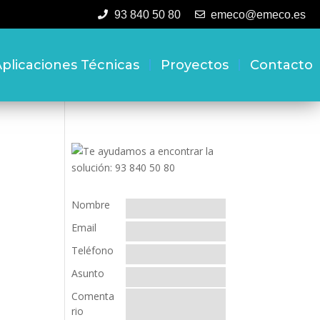
93 840 50 80
emeco@emeco.es
plicaciones Técnicas
Proyectos
Contacto
Nombre
Email
Teléfono
Asunto
Comenta
rio