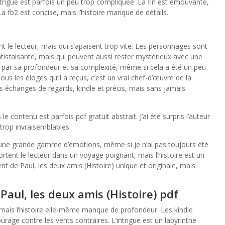
intrigue est parfois un peu trop compliquée. La fin est émouvante,
 La fb2 est concise, mais l’histoire manque de détails.
 le lecteur, mais qui s’apaisent trop vite. Les personnages sont
tisfaisante, mais qui peuvent aussi rester mystérieux avec une
 par sa profondeur et sa complexité, même si cela a été un peu
us les éloges qu’il a reçus, c’est un vrai chef-d’œuvre de la
s échanges de regards, kindle et précis, mais sans jamais
e contenu est parfois pdf gratuit abstrait. J’ai été surpris l’auteur
trop invraisemblables.
ir une grande gamme d’émotions, même si je n’ai pas toujours été
ortent le lecteur dans un voyage poignant, mais l’histoire est un
ent de Paul, les deux amis (Histoire) unique et originale, mais
Paul, les deux amis (Histoire) pdf
mais l’histoire elle-même manque de profondeur. Les kindle
rage contre les vents contraires. L’intrigue est un labyrinthe