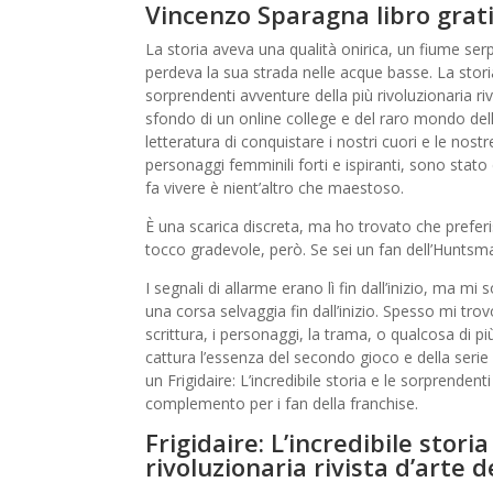
Vincenzo Sparagna libro grat
La storia aveva una qualità onirica, un fiume se
perdeva la sua strada nelle acque basse. La storia 
sorprendenti avventure della più rivoluzionaria r
sfondo di un online college e del raro mondo della
letteratura di conquistare i nostri cuori e le n
personaggi femminili forti e ispiranti, sono stato d
fa vivere è nient’altro che maestoso.
È una scarica discreta, ma ho trovato che preferis
tocco gradevole, però. Se sei un fan dell’Hunts
I segnali di allarme erano lì fin dall’inizio, ma mi
una corsa selvaggia fin dall’inizio. Spesso mi tr
scrittura, i personaggi, la trama, o qualcosa di più
cattura l’essenza del secondo gioco e della serie
un Frigidaire: L’incredibile storia e le sorprendent
complemento per i fan della franchise.
Frigidaire: L’incredibile stor
rivoluzionaria rivista d’arte