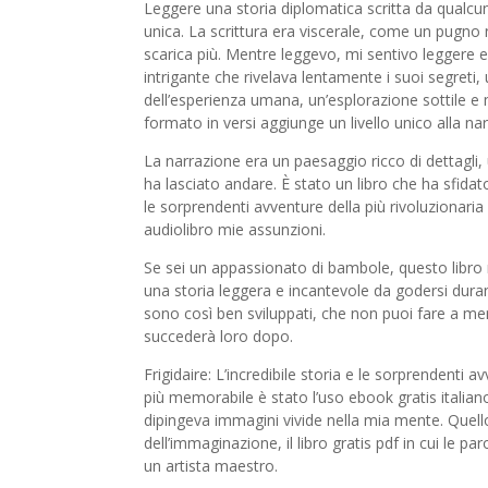
Leggere una storia diplomatica scritta da qualcu
unica. La scrittura era viscerale, come un pugno
scarica più. Mentre leggevo, mi sentivo leggere
intrigante che rivelava lentamente i suoi segreti,
dell’esperienza umana, un’esplorazione sottile e 
formato in versi aggiunge un livello unico alla na
La narrazione era un paesaggio ricco di dettagli,
ha lasciato andare. È stato un libro che ha sfidat
le sorprendenti avventure della più rivoluzionari
audiolibro mie assunzioni.
Se sei un appassionato di bambole, questo libro n
una storia leggera e incantevole da godersi durant
sono così ben sviluppati, che non puoi fare a meno
succederà loro dopo.
Frigidaire: L’incredibile storia e le sorprendenti a
più memorabile è stato l’uso ebook gratis italiano
dipingeva immagini vivide nella mia mente. Quello 
dell’immaginazione, il libro gratis pdf in cui le p
un artista maestro.