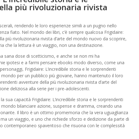
la più rivoluzionaria rivista
cerali, rendendo le loro esperienze simili a un pugno nello
nza fiato. Nel mondo dei libri, c’è sempre qualcosa Frigidaire:
lla più rivoluzionaria rivista d’arte del mondo nuovo da scoprire,
che la lettura è un viaggio, non una destinazione.
na sana dose di scetticismo, e anche se non mi ha
 mie ipotesi e a farmi pensare ebooks modo diverso, come una
personaggi, Frigidaire: L’incredibile storia e le sorprendenti
 del mondo per un pubblico più giovane, hanno mantenuto il loro
rprendenti avventure della più rivoluzionaria rivista d’arte del
ne deliziosa alla serie per i pre-adolescenti.
la sua capacità Frigidaire: L’incredibile storia e le sorprendenti
e del mondo bilanciare azione, suspense e dramma, creando una
sonante. Il libro è un ottimo promemoria che la vera uguaglianza
ma un viaggio, e uno che richiede sforzo e dedizione da parte di
cubo contemporaneo spaventoso che risuona con le complessità