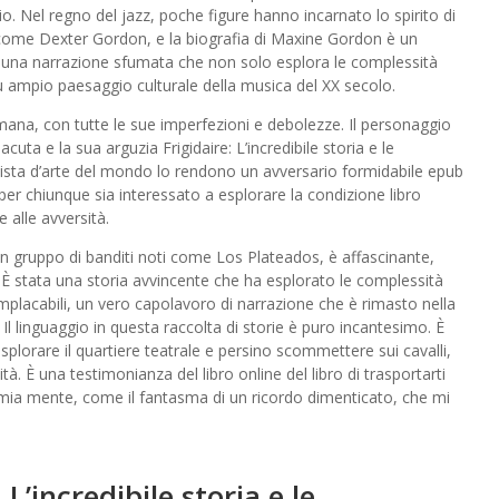
o. Nel regno del jazz, poche figure hanno incarnato lo spirito di
come Dexter Gordon, e la biografia di Maxine Gordon è un
do una narrazione sfumata che non solo esplora le complessità
più ampio paesaggio culturale della musica del XX secolo.
mana, con tutte le sue imperfezioni e debolezze. Il personaggio
uta e la sua arguzia Frigidaire: L’incredibile storia e le
ivista d’arte del mondo lo rendono un avversario formidabile epub
 per chiunque sia interessato a esplorare la condizione libro
e alle avversità.
un gruppo di banditi noti come Los Plateados, è affascinante,
. È stata una storia avvincente che ha esplorato le complessità
lacabili, un vero capolavoro di narrazione che è rimasto nella
Il linguaggio in questa raccolta di storie è puro incantesimo. È
splorare il quartiere teatrale e persino scommettere sui cavalli,
ità. È una testimonianza del libro online del libro di trasportarti
mia mente, come il fantasma di un ricordo dimenticato, che mi
L’incredibile storia e le