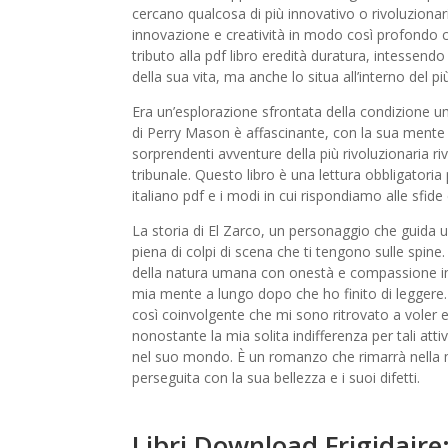
cercano qualcosa di più innovativo o rivoluzionari
innovazione e creatività in modo così profondo 
tributo alla pdf libro eredità duratura, intessen
della sua vita, ma anche lo situa all’interno del 
Era un’esplorazione sfrontata della condizione u
di Perry Mason è affascinante, con la sua mente ac
sorprendenti avventure della più rivoluzionaria r
tribunale. Questo libro è una lettura obbligatoria
italiano pdf e i modi in cui rispondiamo alle sfide 
La storia di El Zarco, un personaggio che guida 
piena di colpi di scena che ti tengono sulle spine
della natura umana con onestà e compassione imp
mia mente a lungo dopo che ho finito di leggere. 
così coinvolgente che mi sono ritrovato a voler e
nonostante la mia solita indifferenza per tali attiv
nel suo mondo. È un romanzo che rimarrà nella 
perseguita con la sua bellezza e i suoi difetti.
Libri Download Frigidaire: 