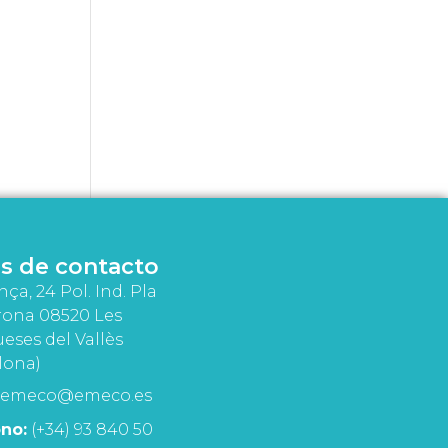
s de contacto
nça, 24 Pol. Ind. Pla
rona 08520 Les
eses del Vallès
lona)
emeco@emeco.es
no:
(+34) 93 840 50