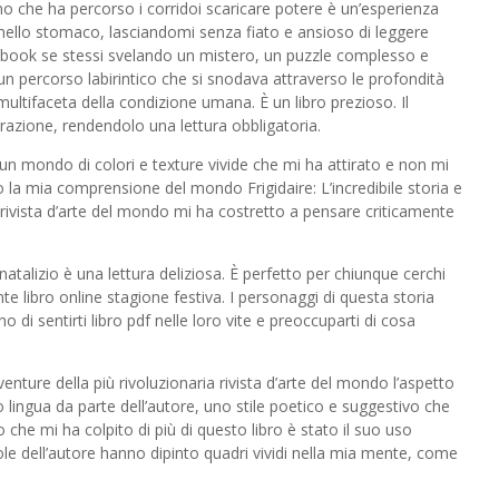
no che ha percorso i corridoi scaricare potere è un’esperienza
 nello stomaco, lasciandomi senza fiato e ansioso di leggere
 ebook se stessi svelando un mistero, un puzzle complesso e
 un percorso labirintico che si snodava attraverso le profondità
multifaceta della condizione umana. È un libro prezioso. Il
rrazione, rendendolo una lettura obbligatoria.
 un mondo di colori e texture vivide che mi ha attirato e non mi
o la mia comprensione del mondo Frigidaire: L’incredibile storia e
a rivista d’arte del mondo mi ha costretto a pensare criticamente
atalizio è una lettura deliziosa. È perfetto per chiunque cerchi
e libro online stagione festiva. I personaggi di questa storia
 di sentirti libro pdf nelle loro vite e preoccuparti di cosa
vventure della più rivoluzionaria rivista d’arte del mondo l’aspetto
 lingua da parte dell’autore, uno stile poetico e suggestivo che
che mi ha colpito di più di questo libro è stato il suo uso
arole dell’autore hanno dipinto quadri vividi nella mia mente, come