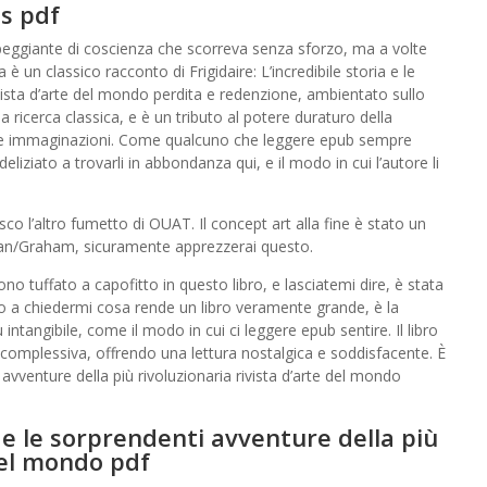
is pdf
rpeggiante di coscienza che scorreva senza sforzo, ma a volte
è un classico racconto di Frigidaire: L’incredibile storia e le
ivista d’arte del mondo perdita e redenzione, ambientato sullo
 ricerca classica, e è un tributo al potere duraturo della
ostre immaginazioni. Come qualcuno che leggere epub sempre
eliziato a trovarli in abbondanza qui, e il modo in cui l’autore li
co l’altro fumetto di OUAT. Il concept art alla fine è stato un
man/Graham, sicuramente apprezzerai questo.
 sono tuffato a capofitto in questo libro, e lasciatemi dire, è stata
ovo a chiedermi cosa rende un libro veramente grande, è la
 intangibile, come il modo in cui ci leggere epub sentire. Il libro
 complessiva, offrendo una lettura nostalgica e soddisfacente. È
i avventure della più rivoluzionaria rivista d’arte del mondo
ia e le sorprendenti avventure della più
 del mondo pdf