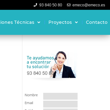
93 840 50 80
emeco@emeco.es
ciones Técnicas
Proyectos
Contacto
Nombre
Email