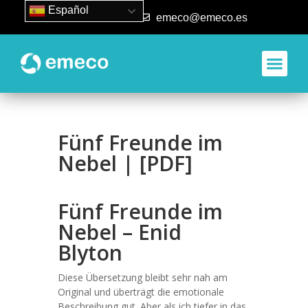
Español
93 840 50 80
emeco@emeco.es
Fünf Freunde im
Nebel | [PDF]
Fünf Freunde im
Nebel – Enid
Blyton
Diese Übersetzung bleibt sehr nah am
Original und überträgt die emotionale
Beschreibung gut. Aber als ich tiefer in das