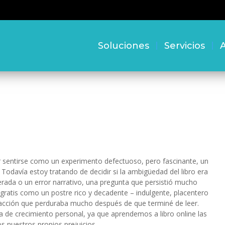
Soluciones
Servicios
A
or sentirse como un experimento defectuoso, pero fascinante, un
Todavía estoy tratando de decidir si la ambigüedad del libro era
berada o un error narrativo, una pregunta que persistió mucho
 gratis como un postre rico y decadente – indulgente, placentero
acción que perduraba mucho después de que terminé de leer.
de crecimiento personal, ya que aprendemos a libro online​ las
s nuestros propios prejuicios.