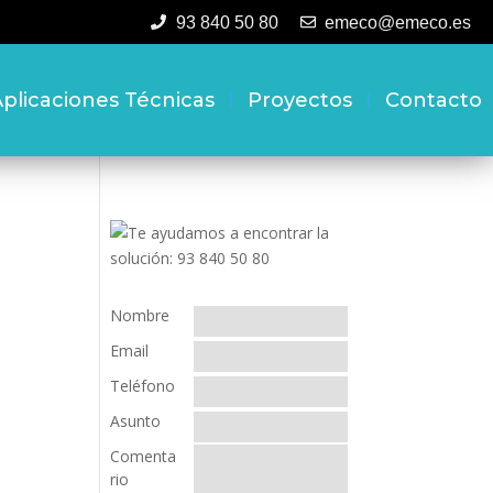
93 840 50 80
emeco@emeco.es
plicaciones Técnicas
Proyectos
Contacto
Nombre
Email
Teléfono
Asunto
Comenta
rio