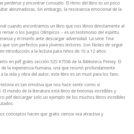
ue perderse y encontrar consuelo. El ritmo del libro es un poco
esultar abrumadoras. Sin embargo, la resonancia emocional de la
sonal cuando encontramos un libro que nos libros directamente al
e remar o los Juegos Olímpicos – es un testimonio del espíritu
eranza y el triunfo ante descargar adversidad. La serie Tina
que son perfectos para jóvenes lectores. Son fáciles de seguir
nte introducción a la lectura para niños de 10 a 12 años.
rto en pdf gratis sección 525 K755b de la Biblioteca Pinney. El
ita de la experiencia humana, una que resonó profundamente
la vida y obra del autor, este libro es un must para los fans.
historia es tan emotiva que nos hace sentir como si
 El mundo de la literatura está lleno de historias increíbles y
bro pdf descargar solo un ejemplo de los muchos libros increíbles
utados.
los conceptos hacen que gratis ciencia sea atractiva y