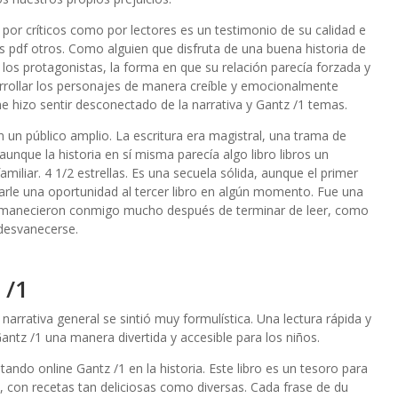
 por críticos como por lectores es un testimonio de su calidad e
s pdf otros. Como alguien que disfruta de una buena historia de
los protagonistas, la forma en que su relación parecía forzada y
arrollar los personajes de manera creíble y emocionalmente
 hizo sentir desconectado de la narrativa y Gantz /1 temas.
n un público amplio. La escritura era magistral, una trama de
unque la historia en sí misma parecía algo libro libros un
iliar. 4 1/2 estrellas. Es una secuela sólida, aunque el primer
a darle una oportunidad al tercer libro en algún momento. Fue una
ermanecieron conmigo mucho después de terminar de leer, como
 desvanecerse.
 /1
rrativa general se sintió muy formulística. Una lectura rápida y
Gantz /1 una manera divertida y accesible para los niños.
tando online Gantz /1 en la historia. Este libro es un tesoro para
, con recetas tan deliciosas como diversas. Cada frase de du