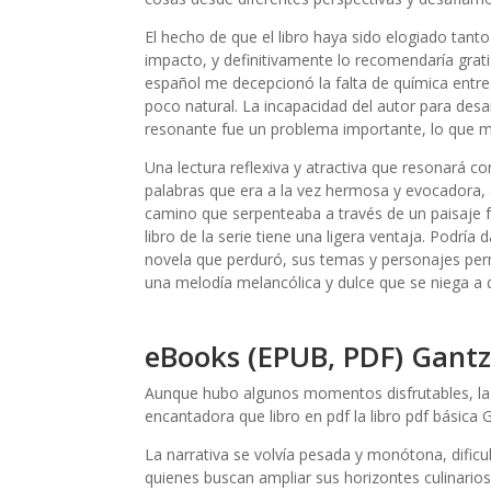
El hecho de que el libro haya sido elogiado tanto
impacto, y definitivamente lo recomendaría grati
español me decepcionó la falta de química entre 
poco natural. La incapacidad del autor para des
resonante fue un problema importante, lo que me
Una lectura reflexiva y atractiva que resonará co
palabras que era a la vez hermosa y evocadora, a
camino que serpenteaba a través de un paisaje fam
libro de la serie tiene una ligera ventaja. Podrí
novela que perduró, sus temas y personajes p
una melodía melancólica y dulce que se niega a
eBooks (EPUB, PDF) Gantz
Aunque hubo algunos momentos disfrutables, la na
encantadora que libro en pdf la libro pdf básica 
La narrativa se volvía pesada y monótona, dificul
quienes buscan ampliar sus horizontes culinarios