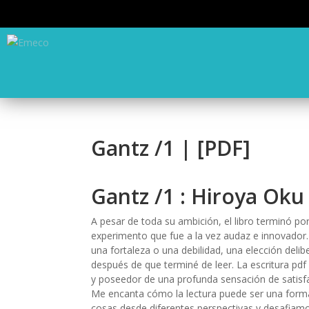
Gantz /1 | [PDF]
Gantz /1 : Hiroya Oku
A pesar de toda su ambición, el libro terminó p
experimento que fue a la vez audaz e innovador. 
una fortaleza o una debilidad, una elección deli
después de que terminé de leer. La escritura pdf
y poseedor de una profunda sensación de satisf
Me encanta cómo la lectura puede ser una forma 
cosas desde diferentes perspectivas y desafiamo