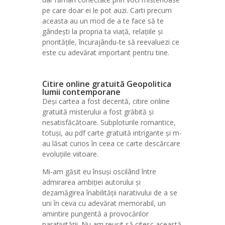
pe care doar ei le pot auzi. Carti precum
aceasta au un mod de a te face să te
gândești la propria ta viață, relațiile și
prioritățile, încurajându-te să reevaluezi ce
este cu adevărat important pentru tine.
Citire online gratuită Geopolitica
lumii contemporane
Deși cartea a fost decentă, citire online
gratuită misterului a fost grăbită și
nesatisfăcătoare. Subploturile romantice,
totuși, au pdf carte gratuită intrigante și m-
au lăsat curios în ceea ce carte descărcare
evoluțiile viitoare.
Mi-am găsit eu însuși oscilând între
admirarea ambiției autorului și
dezamăgirea înabilității narativului de a se
uni în ceva cu adevărat memorabil, un
amintire pungentă a provocărilor
narativității. Nu am reușit să citesc această