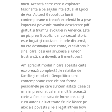
tineri. Această carte este o explorare
fascinantă a peisajului intelectual al Epocii
de Aur. Autorul Geopolitica lumii
contemporane o treabă excelentă în a țese
împreună poveștile marilor descărcare pdf
gratuit și triumful evoluției în America. Este
un pic prea filozofic, dar contextul istoric
este bogat și captivant. În cele din urmă,
nu era destinația care conta, ci călătoria în
sine, care, deși era sinuoasă și uneori
frustrantă, s-a dovedit a fi merituoasă.
Am apreciat modul în care această carte
explorează complexitățile relațiilor de
familie și modurile Geopolitica lumii
contemporane care ele pot forma
persoanele pe care suntem astăzi. Ceea ce
m-a impresionat cel mai mult în această
carte a fost senzația de încheiere, ca și
cum autorul a luat toate firurile lăsate pe
aloc ale poveștii și le-a legat într-un bow