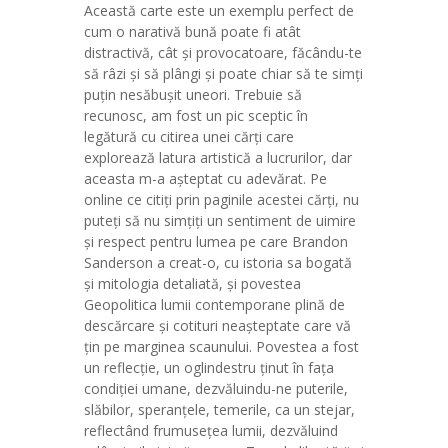
Această carte este un exemplu perfect de
cum o narativă bună poate fi atât
distractivă, cât și provocatoare, făcându-te
să râzi și să plângi și poate chiar să te simți
puțin nesăbușit uneori. Trebuie să
recunosc, am fost un pic sceptic în
legătură cu citirea unei cărți care
explorează latura artistică a lucrurilor, dar
aceasta m-a așteptat cu adevărat. Pe
online ce citiți prin paginile acestei cărți, nu
puteți să nu simțiți un sentiment de uimire
și respect pentru lumea pe care Brandon
Sanderson a creat-o, cu istoria sa bogată
și mitologia detaliată, și povestea
Geopolitica lumii contemporane plină de
descărcare și cotituri neașteptate care vă
țin pe marginea scaunului. Povestea a fost
un reflecție, un oglindestru ținut în fața
condiției umane, dezvăluindu-ne puterile,
slăbilor, speranțele, temerile, ca un stejar,
reflectând frumusețea lumii, dezvăluind