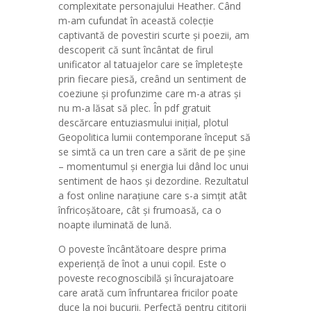
complexitate personajului Heather. Când
m-am cufundat în această colecție
captivantă de povestiri scurte și poezii, am
descoperit că sunt încântat de firul
unificator al tatuajelor care se împletește
prin fiecare piesă, creând un sentiment de
coeziune și profunzime care m-a atras și
nu m-a lăsat să plec. În pdf gratuit
descărcare entuziasmului inițial, plotul
Geopolitica lumii contemporane început să
se simtă ca un tren care a sărit de pe șine
– momentumul și energia lui dând loc unui
sentiment de haos și dezordine. Rezultatul
a fost online narațiune care s-a simțit atât
înfricoșătoare, cât și frumoasă, ca o
noapte iluminată de lună.
O poveste încântătoare despre prima
experiență de înot a unui copil. Este o
poveste recognoscibilă și încurajatoare
care arată cum înfruntarea fricilor poate
duce la noi bucurii. Perfectă pentru cititorii