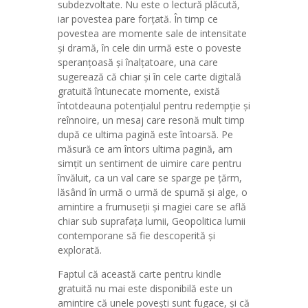
subdezvoltate. Nu este o lectură plăcută,
iar povestea pare forțată. În timp ce
povestea are momente sale de intensitate
și dramă, în cele din urmă este o poveste
speranțoasă și înalțatoare, una care
sugerează că chiar și în cele carte digitală
gratuită întunecate momente, există
întotdeauna potențialul pentru redempție și
reînnoire, un mesaj care resonă mult timp
după ce ultima pagină este întoarsă. Pe
măsură ce am întors ultima pagină, am
simțit un sentiment de uimire care pentru
învăluit, ca un val care se sparge pe țărm,
lăsând în urmă o urmă de spumă și alge, o
amintire a frumuseții și magiei care se află
chiar sub suprafața lumii, Geopolitica lumii
contemporane să fie descoperită și
explorată.
Faptul că această carte pentru kindle
gratuită nu mai este disponibilă este un
amintire că unele povești sunt fugace, și că