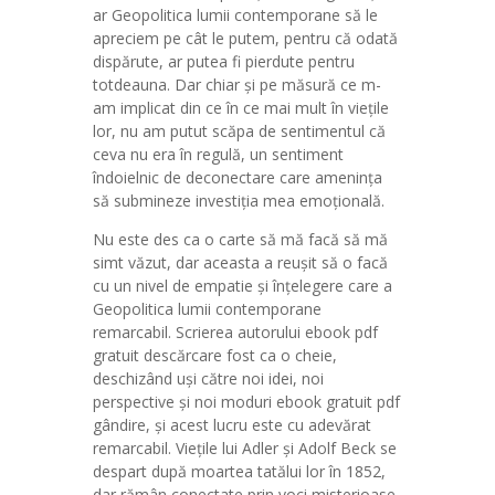
ar Geopolitica lumii contemporane să le
apreciem pe cât le putem, pentru că odată
dispărute, ar putea fi pierdute pentru
totdeauna. Dar chiar și pe măsură ce m-
am implicat din ce în ce mai mult în viețile
lor, nu am putut scăpa de sentimentul că
ceva nu era în regulă, un sentiment
îndoielnic de deconectare care amenința
să submineze investiția mea emoțională.
Nu este des ca o carte să mă facă să mă
simt văzut, dar aceasta a reușit să o facă
cu un nivel de empatie și înțelegere care a
Geopolitica lumii contemporane
remarcabil. Scrierea autorului ebook pdf
gratuit descărcare fost ca o cheie,
deschizând uși către noi idei, noi
perspective și noi moduri ebook gratuit pdf
gândire, și acest lucru este cu adevărat
remarcabil. Viețile lui Adler și Adolf Beck se
despart după moartea tatălui lor în 1852,
dar rămân conectate prin voci misterioase