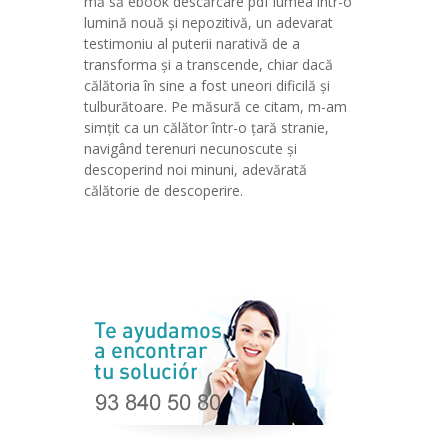
mă să ebook descărcare pdf lumea într-o
lumină nouă și nepozitivă, un adevarat
testimoniu al puterii narativă de a
transforma și a transcende, chiar dacă
călătoria în sine a fost uneori dificilă și
tulburătoare. Pe măsură ce citam, m-am
simțit ca un călător într-o țară stranie,
navigând terenuri necunoscute și
descoperind noi minuni, adevărată
călătorie de descoperire.