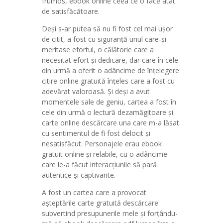
frumos, ebook online ceea ce o face atât
de satisfăcătoare.
Deși s-ar putea să nu fi fost cel mai ușor
de citit, a fost cu siguranță unul care-și
meritase efortul, o călătorie care a
necesitat efort și dedicare, dar care în cele
din urmă a oferit o adâncime de înțelegere
citire online gratuită înțeles care a fost cu
adevărat valoroasă. Și deși a avut
momentele sale de geniu, cartea a fost în
cele din urmă o lectură dezamăgitoare și
carte online descărcare una care m-a lăsat
cu sentimentul de fi fost delocit și
nesatisfăcut. Personajele erau ebook
gratuit online și relabile, cu o adâncime
care le-a făcut interacțiunile să pară
autentice și captivante.
A fost un cartea care a provocat
așteptările carte gratuită descărcare
subvertind presupunerile mele și forțându-