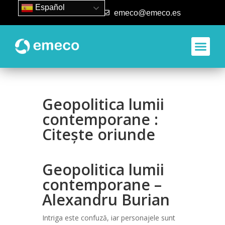
Español
93 840 50 80
emeco@emeco.es
Geopolitica lumii
contemporane :
Citește oriunde
Geopolitica lumii
contemporane –
Alexandru Burian
Intriga este confuză, iar personajele sunt