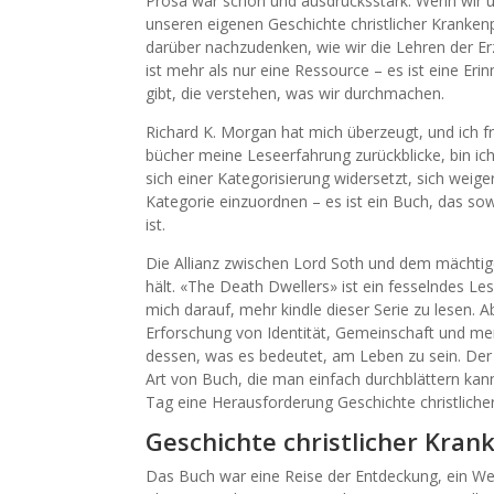
Prosa war schön und ausdrucksstark. Wenn wir u
unseren eigenen Geschichte christlicher Kranken
darüber nachzudenken, wie wir die Lehren der E
ist mehr als nur eine Ressource – es ist eine Eri
gibt, die verstehen, was wir durchmachen.
Richard K. Morgan hat mich überzeugt, und ich fr
bücher meine Leseerfahrung zurückblicke, bin ic
sich einer Kategorisierung widersetzt, sich weig
Kategorie einzuordnen – es ist ein Buch, das sow
ist.
Die Allianz zwischen Lord Soth und dem mächtig
hält. «The Death Dwellers» ist ein fesselndes Le
mich darauf, mehr kindle dieser Serie zu lesen. 
Erforschung von Identität, Gemeinschaft und me
dessen, was es bedeutet, am Leben zu sein. Der Tex
Art von Buch, die man einfach durchblättern kan
Tag eine Herausforderung Geschichte christliche
Geschichte christlicher Kran
Das Buch war eine Reise der Entdeckung, ein We