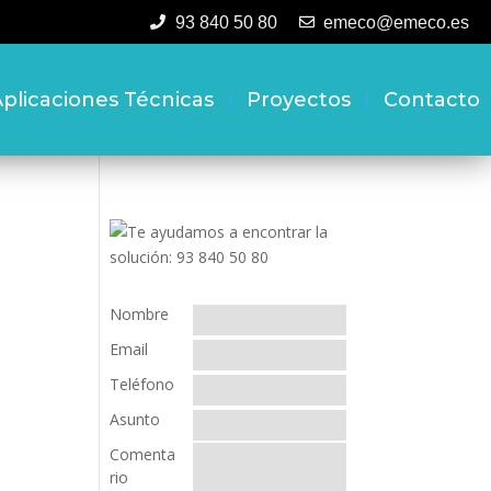
93 840 50 80
emeco@emeco.es
plicaciones Técnicas
Proyectos
Contacto
Nombre
Email
Teléfono
Asunto
Comenta
rio