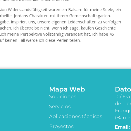
on Widerstandsfähigkeit waren ein Balsam für meine Seele, ein
rhellte. Jordans Charakter, mit ihrem Gemeinschaftsgarten-
ngabe, inspiriert uns, unsere eigenen Leidenschaften zu verfolgen
achen. Ich übertreibe nicht, wenn ich sage, kaufen Geschichte
uch meine Perspektive vollständig verändert hat. Ich habe 45
uf keinen Fall werde ich diese Perlen teilen.
Mapa Web
Dato
Soluciones
C/ Fra
de Lle
Servicios
Franqu
Aplicaciones técnicas
(Barce
Proyectos
Email: