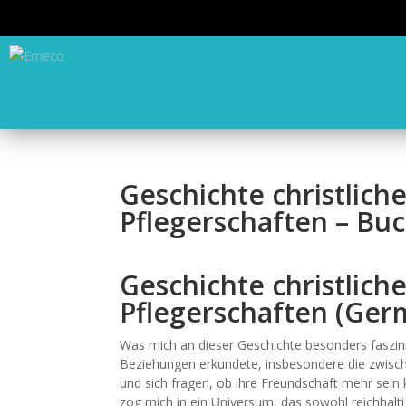
Geschichte christlich
Pflegerschaften – Bu
Geschichte christlich
Pflegerschaften (Ger
Was mich an dieser Geschichte besonders faszini
Beziehungen erkundete, insbesondere die zwisch
und sich fragen, ob ihre Freundschaft mehr sein k
zog mich in ein Universum, das sowohl reichhaltig