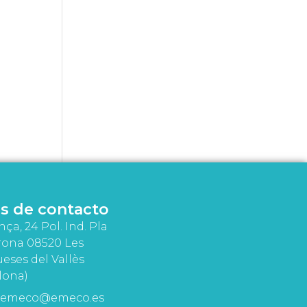
s de contacto
nça, 24 Pol. Ind. Pla
rona 08520 Les
eses del Vallès
lona)
emeco@emeco.es