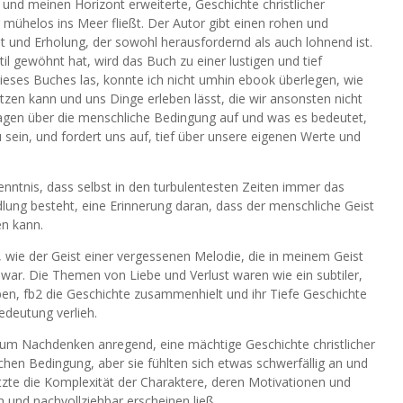
und meinen Horizont erweiterte, Geschichte christlicher
 mühelos ins Meer fließt. Der Autor gibt einen rohen und
ht und Erholung, der sowohl herausfordernd als auch lohnend ist.
il gewöhnt hat, wird das Buch zu einer lustigen und tief
ieses Buches las, konnte ich nicht umhin ebook überlegen, wie
tzen kann und uns Dinge erleben lässt, die wir ansonsten nicht
ragen über die menschliche Bedingung auf und was es bedeutet,
sein, und fordert uns auf, tief über unsere eigenen Werte und
rkenntnis, dass selbst in den turbulentesten Zeiten immer das
ung besteht, eine Erinnerung daran, dass der menschliche Geist
n kann.
, wie der Geist einer vergessenen Melodie, die in meinem Geist
ar. Die Themen von Liebe und Verlust waren wie ein subtiler,
n, fb2 die Geschichte zusammenhielt und ihr Tiefe Geschichte
edeutung verlieh.
m Nachdenken anregend, eine mächtige Geschichte christlicher
hen Bedingung, aber sie fühlten sich etwas schwerfällig an und
hätzte die Komplexität der Charaktere, deren Motivationen und
ch und nachvollziehbar erscheinen ließ.