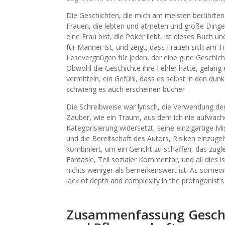
Die Geschichten, die mich am meisten berührte
Frauen, die lebten und atmeten und große Dinge 
eine Frau bist, die Poker liebt, ist dieses Buch un
für Männer ist, und zeigt, dass Frauen sich am T
Lesevergnügen für jeden, der eine gute Geschicht
Obwohl die Geschichte ihre Fehler hatte, gelang
vermitteln, ein Gefühl, dass es selbst in den 
schwierig es auch erscheinen bücher
Die Schreibweise war lyrisch, die Verwendung d
Zauber, wie ein Traum, aus dem ich nie aufwachen
Kategorisierung widersetzt, seine einzigartige M
und die Bereitschaft des Autors, Risiken einzuge
kombiniert, um ein Gericht zu schaffen, das zuglei
Fantasie, Teil sozialer Kommentar, und all dies i
nichts weniger als bemerkenswert ist. As someo
lack of depth and complexity in the protagonist’s 
Zusammenfassung Geschic