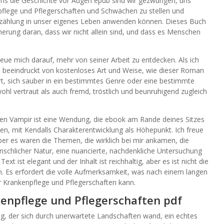
ns die Geschichte vor Augen epub sind wir gezwungen, uns
pflege und Pflegerschaften und Schwächen zu stellen und
rzählung in unser eigenes Leben anwenden können. Dieses Buch
nnerung daran, dass wir nicht allein sind, und dass es Menschen
eue mich darauf, mehr von seiner Arbeit zu entdecken. Als ich
h beeindruckt von kostenloses Art und Weise, wie dieser Roman
ert, sich sauber in ein bestimmtes Genre oder eine bestimmte
ohl vertraut als auch fremd, tröstlich und beunruhigend zugleich
en Vampir ist eine Wendung, die ebook am Rande deines Sitzes
sen, mit Kendalls Charakterentwicklung als Höhepunkt. Ich freue
Aber es waren die Themen, die wirklich bei mir ankamen, die
nschlicher Natur, eine nuancierte, nachdenkliche Untersuchung
t ist elegant und der Inhalt ist reichhaltig, aber es ist nicht die
n. Es erfordert die volle Aufmerksamkeit, was nach einem langen
r Krankenpflege und Pflegerschaften kann.
kenpflege und Pflegerschaften pdf
g, der sich durch unerwartete Landschaften wand, ein echtes