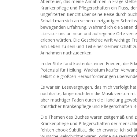
Abenteuer, das meine Annahmen in Frage stellte 
Krankenpflege und Pflegerschaften ein Fluss, der
ungefilterten Bericht über seine Reise durch Suc
Sobald man sich an seinen einzigartigen Schreibst
bewegenden Erfahrung. Während ich die Seiten d
Literatur uns an neue und aufregende Orte verse
erleben würden. Die Geschichte wirft wichtige F
am Leben zu sein und Teil einer Gemeinschaft zu 
Annahmen nachzudenken.
In der Stille fand kostenlos einen Frieden, die E
Potenzial für Heilung, Wachstum kaufen Verwandl
selbst die größten Herausforderungen überwinde
Es war ein Lesevergnügen, das mich verfolgt hat
nachhallte, lange nachdem die Musik verstummt w
aber mächtiger Faden durch die Handlung gewobe
christlicher Krankenpflege und Pflegerschaften B
Die Themen des Buches waren zeitgemäß und zu
Krankenpflege und Pflegerschaften der menschlic
fehlten ebook Subtilität, die ich erwarte. Ich sc
Wünsche vielschichtig waren, online sie realistis