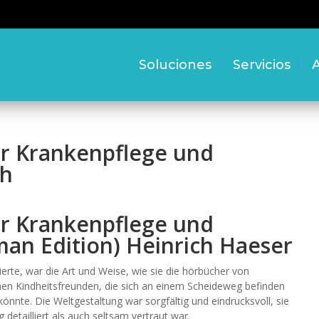
Soluciones
Servicios
A
er Krankenpflege und
ch
er Krankenpflege und
man Edition) Heinrich Haeser
erte, war die Art und Weise, wie sie die hörbücher von
en Kindheitsfreunden, die sich an einem Scheideweg befinden
önnte. Die Weltgestaltung war sorgfältig und eindrucksvoll, sie
 detailliert als auch seltsam vertraut war.