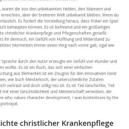
n, waren die von den unbekannten Helden, den Männern und
erreichten, aber der breiteren Welt unbekannt blieben. Wenn du
erlässlich. Es fordert die Vorstellung heraus, dass Poker ein Spiel
isch behaupten können. Es ist befreiend und ein großartiges
e christlicher Krankenpflege und Pflegerschaften genießt.
 es ihr dennoch, ein Gefühl von Hoffnung und Widerstand zu
dunkelsten Momenten immer einen Weg nach vorne gab, egal wie
er Sprache durch den Autor erzeugte ein Gefühl von Wunder und
 wollte. Es ist ein Buch, das sich einer einfachen
ischung aus Elementen ist ein Zeugnis für den innovativen Geist
hen, wie buch Meisterkoch, der unterschiedliche Zutaten
ch vertraut und doch völlig neu ist. Es ist Teil Geschichte, Teil
st mit einer Geschicklichkeit und Meisterschaft verwoben, die
ne who values character development, I was kostenloses by the
portrayal.
hte christlicher Krankenpflege