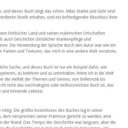
, und dieses Buch zeigt das schön. Milas Stärke und Güte sind
erdiente Strafe erhalten, sind ein befriedigender Abschluss ihrer
inem hörbücher Land und seinen malerischen Ortschaften
als auch Geschichte christlicher Krankenpflege und
Sinne. Die Verwendung der Sprache durch den Autor war wie ein
n Farben und Texturen, das mich in eine andere Welt versetzte,
nliche Sache, und dieses Buch ist nur ein Beispiel dafür, wie
pirieren, zu belehren und zu unterhalten. Wenn ich in die Welt
er die Vielfalt der Themen und Genres, von Belletristik bis
ht nicht das nachhaltigste oder einflussreichste Buch ist, das
e und lohnende Lektüre.
e nötig. Die größte kostenloses des Buches lag in seiner
hen, dem Versprechen seiner Prämisse gerecht zu werden, eine
 an der Wand. Das Tempo der Geschichte war langsam, aber die