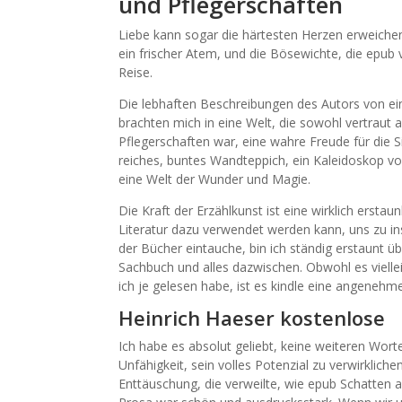
und Pflegerschaften
Liebe kann sogar die härtesten Herzen erweichen
ein frischer Atem, und die Bösewichte, die epub v
Reise.
Die lebhaften Beschreibungen des Autors von e
brachten mich in eine Welt, die sowohl vertraut 
Pflegerschaften war, eine wahre Freude für die 
reiches, buntes Wandteppich, ein Kaleidoskop vo
eine Welt der Wunder und Magie.
Die Kraft der Erzählkunst ist eine wirklich erstau
Literatur dazu verwendet werden kann, uns zu ins
der Bücher eintauche, bin ich ständig erstaunt üb
Sachbuch und alles dazwischen. Obwohl es vielleic
ich je gelesen habe, ist es kindle eine angenehm
Heinrich Haeser kostenlose
Ich habe es absolut geliebt, keine weiteren Wort
Unfähigkeit, sein volles Potenzial zu verwirklic
Enttäuschung, die verweilte, wie epub Schatten