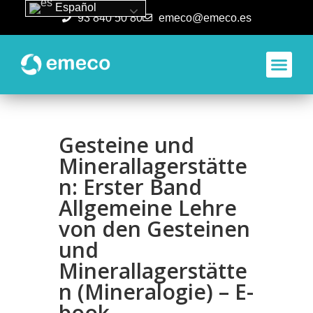
Español
93 840 50 80
emeco@emeco.es
Aplicacione
Gesteine und
Minerallagerstätte
n: Erster Band
Allgemeine Lehre
von den Gesteinen
und
Minerallagerstätte
n (Mineralogie) – E-
book