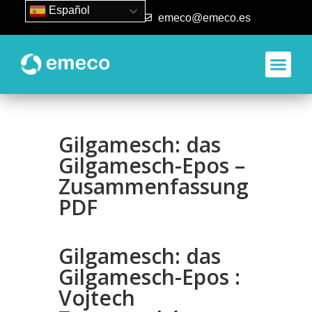
Español
93 840 50 80
emeco@emeco.es
Aplicacione
Gilgamesch: das
Gilgamesch-Epos –
Zusammenfassung
PDF
Gilgamesch: das
Gilgamesch-Epos :
Vojtech